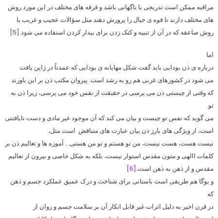
مراقبه ممکن است تدریجی یا ناگهانی باشد و فرقه های مختلف در این مورد روش
های مختلف دارند تا قوه ی خیال را پرورش دهند مثل سؤالات عجیب و غریب یا
روش صاعقه که در آن از تنبیه و کتک زدن برای بیدار کردن استفاده می شود.
[5]
اما
درباره ی ذن بودایی باید گفت شکل مهایانه ی بودایی که عمدتاً در ژاپن یافت
می شود در کشورهای غربی هم رو به رشد است. پیروان مکتب ذن بر این باورند
که وقتی از چیستی ذن می پرسی در حقیقت از نفس خود می پرسی، زیرا ذن به
تو
می گوید که نفس تو چیست و بیان می کند که آن موجود غیر مادی و دست نایافتنی
است، از ویژگی های بارز ذن بیان عبارت های متناقض
است مثل،
نیست هست، هست نیست، من تو هستم و تو من هستی… آموزه ها و تعالیم ذن بر
کلمات االهی و متون مقدس استوار نیست، بلکه به شکل خاصی و بیرون از تعالیم
مقدس و از ذهن به ذهن است.
[6]
و یوگا هم طریقی است باستانی برای شناخت و درک عمیق عملکرد جسم و ذهن
که
در قرن اخیر به دلیل اثرات غیر قابل انکار آن بر سلامت جسم و روان از