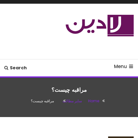
Ski
T
Conten
مدل لباس،اس ام اس جدید،مسائل
لادین
زناشویی،پزشکی،مد،دکوراسیون،آشپزی،مطالب تفریحی
Menu
Search
مراقبه چیست؟
Home
سایر مطالب
مراقبه چیست؟