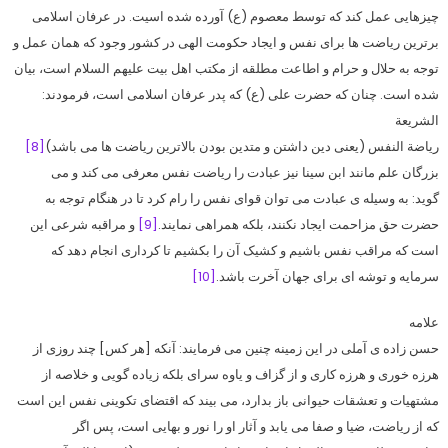
چیزهایی عمل کند که توسط معصوم (ع) آورده شده اسیت. در عرفان اسلامی
برترین ریاضت ها برای نفس و ایجاد حکومت الهی در کشور وجود که همان عمل و
توجه به حلال و حرام و اطاعت مطلقه از مکتب اهل بیت علیهم السلام است، بیان
شده است. چنان که حضرت علی (ع) که پدر عرفان اسلامی است، فرمودند:
الشریعة
ریاضة النفس (یعنی دین داشتن و متدین بودن بالاترین ریاضت ها می باشد)
[8]
بزرگان علم مانند ابن سینا نیز عبادت را ریاضت نفس معرفی می کند و می
گوید: به وسیله ی عبادت می توان قوای نفس را رام کرد تا در هنگام توجه به
حضرت حق مزاحمت ایجاد نکنند، بلکه همراهی نمایند.
[9]
و مراقبه شرعی این
است که مراقب نفس باشیم و کشیک آن را بکشیم تا کرداری انجام دهد که
سرمایه و توشه ای برای جهان آخرت باشد.
[10]
علامه
حسن زاده ی آملی در این زمینه چنین می فرمایند: آنکه [هر کس] چند روزی از
هرزه خوری و هرزه کاری و از گزاف و یاوه سرای بلکه زیاده گویی و خلاصه از
مشتهیات و تعشقات حیوانی باز بدارد، می بیند که اقتضای تکوینی نفس این است
که از ریاضت، ضیا و صفا می یابد و آثار او را نور و بهایی است، پس اگر