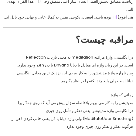
ریاضت مطابق دستورالعمل انسان ساز اعنی منطق وحی (ان هذا القرآن یهدی
للتی
هی اقوم)
[11]
بوده باشد، اقتضای تکوینی نفس به کمال غایی و نهایی خود نایل آید.
مراقبه چیست؟
در انگلیسی، واژهٔ مراقبه meditation به معنی بازتاب Reflection
است. در این زبان واژه ای معادل با دیانا Dhyana یا ذن Zen وجود ندارد.
پس ناچارم واژهٔ مدیتیشن را به کار ببریم. این نزدیک ترین معادل انگلیسی
دیانا است.ولی باید چند نکته را در نظر بگیریم:
زمانی که واژهٔ
مدیتیشن را به کار می بریم بلافاصله سؤال پیش می آید که روی چه؟ زیرا
در انگلیسی واژه مدیتیشن یعنی تفکر و تأمل روی چیزی
(MeditateUponSmothing) ولی واژه دیانا یا ذن یعنی خالی کردن ذهن از
هرگونه تفکر و تفکر روی چیزی وجود ندارد.