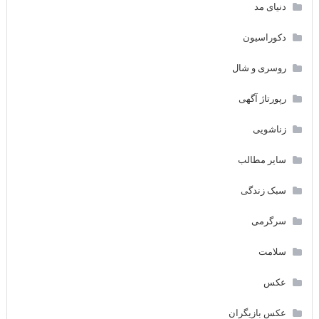
دنیای مد
دکوراسیون
روسری و شال
رپورتاژ آگهی
زناشویی
سایر مطالب
سبک زندگی
سرگرمی
سلامت
عکس
عکس بازیگران