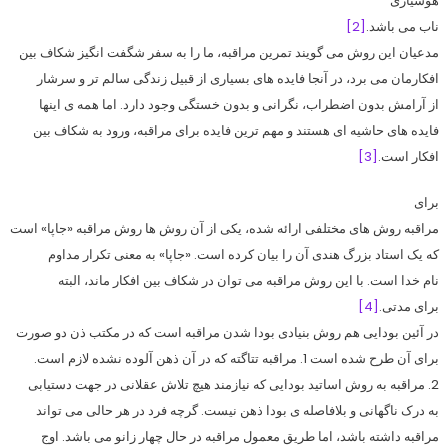
هوشیاری
ناب می باشد.
[2]
مدعیان این روش می گویند تمرین مراقبه، ما را به سفر شگفت انگیز شکاف بین
افکارمان می برد، در آنجا فایده های بسیاری از قبیل زندگی سالم تر و سرشار
از آرامش بدون اضطراب، نگرانی و بدون خستگی وجود دارد. اما همه ی اینها
فایده های حاشیه ای هستند و مهم ترین فایده برای مراقبه، ورود به شکاف بین
افکار است.
[3]
برای
مراقبه روش های مختلفی ارائه شده، یکی از آن روش ها روش مراقبه «جاپا» است
که یک استاد بزرگ هندی آن را بیان کرده است. «جاپا» به معنی تکرار مداوم
نام خدا است. با این روش مراقبه می توان در شکاف بین افکار ماند، البته
برای مدتی.
[4]
در آئین بودایی هم روش بنیادی بودا شدن مراقبه است که در مکتب ذن دو صورت
برای آن طرح شده است 1. مراقبه تتاگته که در آن ذهن آلوده نشده لازم است.
2. مراقبه به روش اساتید بودایی که نیازمند هیچ تلاش عقلانی در جهت دستیابی
به درک ناگهانی و بلافاصله ی بودا ذهن نیست. گرچه فرد در هر حالی می تواند
مراقبه داشته باشد، اما طریق معمول مراقبه در حال چهار زانو می باشد. اوج