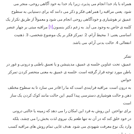
همراه با یاد خدا انجام می پذیرد، زیرا یاد خدا به خود آگاهی روحی، منجر می
شود. یعنی مراقبه را همراهی فکر و ذکر می دانند که برای دستیابی به سطوح
عمیق تر هوشیاری و خودآگاهی روحی انجام می شود و معمولاً از طریق تکرار یک
کلمه ی خاص به وجود می آید. به زعم دکتر بنسون
[1]
مراقبه مبتی بر چهار عنصر
اساسی یعنی: 1. محیط آرام، 2. تمرکز فکر بر یک موضوع شخصی، 3. ذهنیت
انفعالی 4. حالت بدنی آرام، می باشد.
تفکر
عمیق، تحت عناوین خلسه ی عمیق، مدیتیشن و یا تعمق باطنی و درونی و غور در
باطن مورد توجه قرار گرفته است. خلسه ی عمیق به معنی منحصر کردن تمرکز
حواس
به درون است. مراقبه فرایندی است که ما را قادر می سازد تا به سطوح مختلف
ذهن و حالت هوشیاری دسترسی پیدا کنیم. این حالت مانند کوک کردن یک ساز
است
برای نواختن. این روش به فرد این امکان را می دهد که زمینه یا حالتی درونی
در خود خلق کند که در آن نه تنها طعم یک نیروی لذت بخش را می چشد، بلکه
وارد یک نوع معرفت شهودی می شود. هدف غایی تمام روش های مراقبه کسب