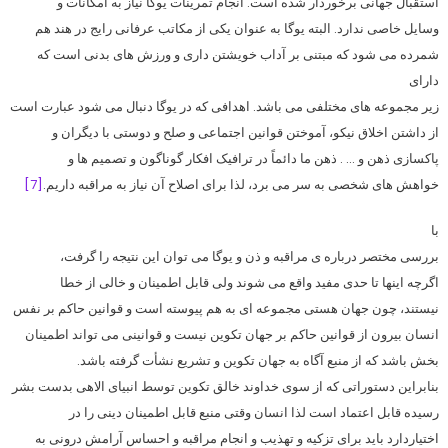
استقبال جهانی برخوردار شده است. انجام تمرینات یوگا نیاز به امکانات و
وسایل خاصی ندارد. البته یوگا به عنوان یکی از مکاتب عرفانی رایج در هند هم
شمرده می شود که مبتنی بر آداب خویشتن داری و ورزش های بدنی است که
دارای
زیر مجموعه های مختلفی می باشد. اهدافی که در یوگا دنبال می شود عبارت است
از داشتن اخلاق نیکو، آموختن قوانین اجتماعی و صلح و دوستی با دیگران و
پاکسازی ذهن و … . ذهن ما دائماً در ترافیک افکار گوناگون و تصمیم ها و
خواهش های شخصی به سر می برد، لذا برای اصلاح آن نیاز به مراقبه داریم.
[7]
با
بررسی مختصر درباره ی مراقبه و ذن و یوگا می توان این نتیجه را گرفت،
اگرچه اینها تا حدی مفید واقع می شوند ولی قابل اطمینان و خالی از خطا
نیستند، چون جهان هستی مجموعه ای به هم پیوسته است و قوانین حاکم بر نفس
انسان بیرون از قوانین حاکم بر جهان تکوین نیست و قوانینی می تواند اطمینان
بخش باشد که از منبع آگاه به جهان تکوین و تشریع نشأت گرفته باشد.
بنابراین دستوراتی که از سوی خداوند خالق تکوین توسط انبیای الاهی بدست بشر
رسیده قابل اعتماد است لذا انسان وقتی منبع قابل اطمینان دینی را در
اختیاردارد باید برای تزکیه و تهذیب و انجام مراقبه و احساس آرامش درونی به