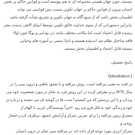
نیستند، چون جهان هستی مجموعه ای به هم پیوسته است و قوانین حاکم بر نفس
انسان بیرون از قوانین حاکم بر جهان تکوین نیست پس قوانینی می تواند
اطمینان بخش باشد که از منبع آگاه به جهان تکوین و تشریع نشأت گرفته باشد
بنابراین دستوراتی که از سوی خداوند خالق تکوین توسط انبیای الاهی بدست بشر
رسیده قابل اعتماد است اما مکاتب مختلف مانند ذن بودایی و یوگا چون اولا؛
فاقد ساختار نظام مند اندیشه هستند و ثانیا؛ مبتنی بر آموزه های وحیانی
نیستند قابل اعتماد و اطمینان بخش نیستند.
پاسخ تفصیلی
)
Meditation
(
در لغت به معنی مراقبه است. روش مراقبه و یا تعمق باطنی و درون بینی را در
سال 1970 برنر معرفی کرده در این روش فرد به تفکر در مورد شخصیت خود می
پردازد و با این پرسش که من کیستم؟ مدت ها در گوشه ای می نشیند و درباره ی
خود و زندگی خود به فکر فرو می رود. اخیراً نویسندگان غربی با الهام از
مشرق زمین مراقبه را برای تمرین تمرکز و آرامش عمیق، برطرف کردن فشار
روحی و
تمرکز انرژی مورد توجه قرار داده اند. در مراقبه سیر تفکر در درون انسان