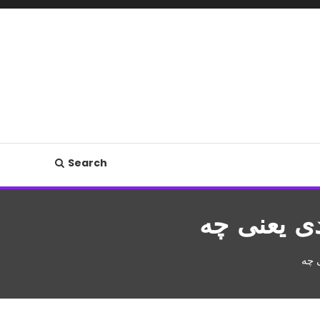
Search
دی یعنی چه
 چه