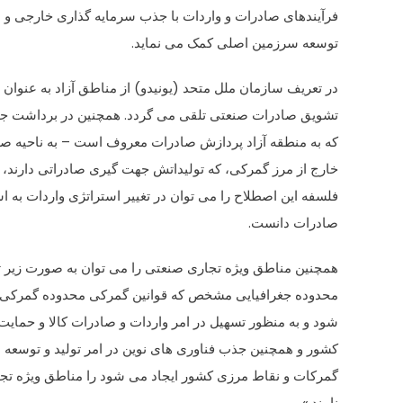
فرآیندهای صادرات و واردات با جذب سرمایه گذاری خارجی و ان
توسعه سرزمین اصلی کمک می نماید.
در تعریف سازمان ملل متحد (یونیدو) از مناطق آزاد به عنوان
تشویق صادرات صنعتی تلقی می گردد. همچنین در برداشت جدی
که به منطقه آزاد پردازش صادرات معروف است – به ناحیه صن
خارج از مرز گمرکی، که تولیداتش جهت گیری صادراتی دارند، 
فلسفه این اصطلاح را می توان در تغییر استراتژی واردات به ا
صادرات دانست.
همچنین مناطق ویژه تجاری صنعتی را می توان به صورت زیر تع
محدوده جغرافیایی مشخص که قوانین گمرکی محدوده گمرکی ک
شود و به منظور تسهیل در امر واردات و صادرات کالا و حمای
کشور و همچنین جذب فناوری های نوین در امر تولید و توسعه 
گمرکات و نقاط مرزی کشور ایجاد می شود را مناطق ویژه ت
نامند.»