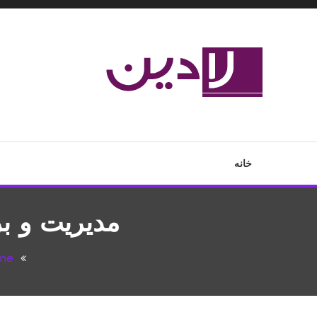
Ski
T
Conten
مدل لباس،اس ام اس جدید،مسائل زناشویی،پزشکی،مد،دکوراسیون،آ
لادین
خانه
مدیریت و بر
me