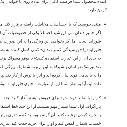
کننده محصول شما فرصت کافی برای پیاده روی یا خواندن یک 
کردن دارید.
متنی بنویسید که با احساسات مخاطب رابطه برقرار کند. مثل
اگر خمیر دندان می فروشید احتمالاً یکی از خصوصیات آن 
فلوراید است. اما اگر بخواهید این ویژگی را به این صورت بی
فلوراید» یا « پوسیدگی کمتر دندان» کمی کسل کننده به نظ
به جای آن از این عبارت استفاده کنید:« با بوفو مسواک بزنید 
دندانپزشک در امان باشید!» به این ترتیب شما یک ویژگی کس
را به با پیامی قوی بیان کرده اید و آنرا با ترس از کار دندانپ
داده اید. آیا به نظر شما این از عبارت « حاوی فلوراید » مو
کار را با نقاط قوت خود برای فروش بیشتر آغاز کنید. چند
پاراگراف اول شما بسیار مهم هستند. از این چند خط استفاد
به خرید کردن ترغیب کنید. آن گونه بنویسید که مشتری برتری
خدمات شما را لمس کند و او را برای خرید جذب کند. نیازی