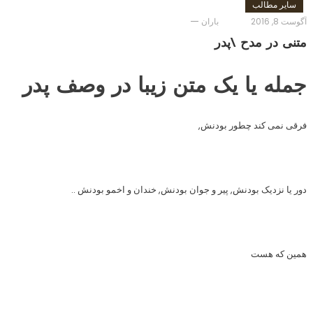
سایر مطالب
آگوست 8, 2016
باران
متنی در مدح ‍‍\پدر
جمله یا یک متن زیبا در وصف پدر
فرقی نمی کند چطور بودنش,
دور یا نزدیک بودنش, پیر و جوان بودنش, خندان و اخمو بودنش ..
همین که هست