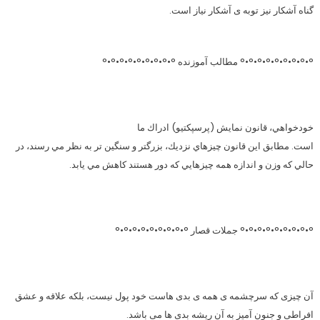
گناه آشکار نیز توبه ی آشکار نیاز است.
°•°•°•°•°•°•°•°•° مطالب آموزنده °•°•°•°•°•°•°•°•°
خودخواهي، قانون نمايش (پرسپكتيو) ادراك ما
است. مطابق اين قانون چيزهاي نزديك، بزرگتر و سنگين تر به نظر مي رسند، در
حالي كه وزن و اندازه همه چيزهايي كه دور هستند كاهش مي يابد.
°•°•°•°•°•°•°•°•° جملات قصار °•°•°•°•°•°•°•°•°
آن چیزی که سرچشمه ی همه ی بدی هاست خود پول نیست، بلکه علاقه و عشق
افراطی و جنون آمیز به آن ریشه بدی ها می باشد.