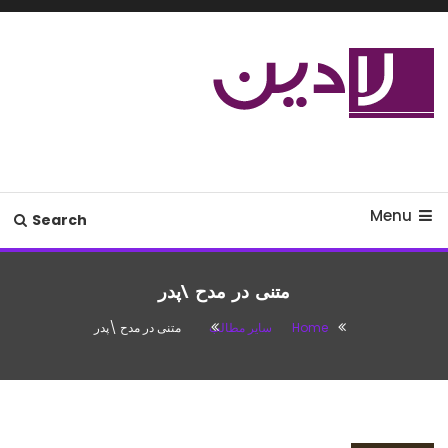
Ski
T
Conten
مدل لباس،اس ام اس جدید،مسائل
لادین
زناشویی،پزشکی،مد،دکوراسیون،آشپزی،مطالب تفریحی
Menu
Search
متنی در مدح ‍‍\پدر
Home
سایر مطالب
متنی در مدح ‍‍\پدر