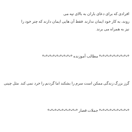
افرادی که برای دعای باران به بالای تپه می
روند، به کار خود ایمان ندارند. فقط آن هایی ایمان دارند که چتر خود را
نیز به همراه می برند.
°•°•°•°•°•°•°•°•° مطالب آموزنده °•°•°•°•°•°•°•°•°
گرز بزرگ زندگی ممکن است سرم را بشکند اما گردنم را خرد نمی کند. مثل چینی
°•°•°•°•°•°•°•°•° جملات قصار °•°•°•°•°•°•°•°•°