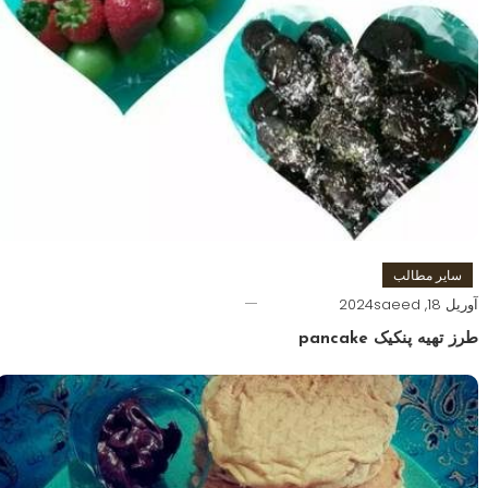
سایر مطالب
آوریل 18, 2024
saeed
طرز تهیه پنکیک pancake