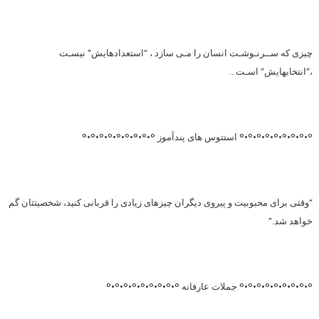
چیزی که ســرنـوشـت انسان را مـی سازد ، “استعدادهایش” نیسـت
،”انتخابهایش” اسـت…
°•°•°•°•°•°•°•°•° استتوس های پندآموز °•°•°•°•°•°•°•°•°
“وقتی برای محبوبیت و پیروی دیگران چیزهای زیادی را قربانی کنید، شخصیتتان گم
خواهد شد.”
°•°•°•°•°•°•°•°•° جملات عارفانه °•°•°•°•°•°•°•°•°