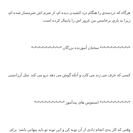
هرگاه كه دردمندي را هنگام درد كشيدن ديده ام، از شرم اش شرمسار شده ام،
زيرا به ياري برخاستن من غرور اش را پايمال كرده است.
°•°•°•°•°•°•°•°•° سخنان آموزنده بزرگان °•°•°•°•°•°•°•°•°
کسی که حرف می زند می کارد و آنکه گوش می دهد درو می کند. مثل آرژانتینی
°•°•°•°•°•°•°•°•° استتوس های پندآموز °•°•°•°•°•°•°•°•°
وقتی که کار بدی انجام دادی از آن توبه کن و این توبه تو باید پنهانی باشد. برای