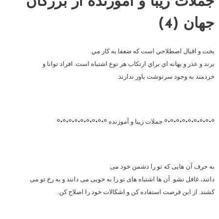
جملات زیبا و آموزنده از بزرگان
جهان (4)
بخت و اقبال اصطلاحي است كه ضعفا به كار مي
برند و عذر و بهانه اي براي ارتكاب هر نوع اشتباه است. افراد توانا و
خردمند به وجود سرنوشت باور ندارند.
°•°•°•°•°•°•°•°•° جملات زیبا و آموزنده °•°•°•°•°•°•°•°•°
به حرف آن هایی که تو را دشمن خود می
دانند، غافل نشو. آن ها اشتباه های تو را به خوبی می دانند و به رخ تو می
کشند. از این فرصت استفاده کن و اشکالات خود را اصلاح کن.