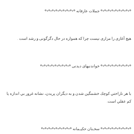
°•°•°•°•°•°•°•°•° جملات عارفانه °•°•°•°•°•°•°•°•°
هیچ آغازی را مزاری نیست چرا که همواره در حال دگرگونی و رشد است .
°•°•°•°•°•°•°•°•° خواندنیهای دیدنی °•°•°•°•°•°•°•°•°
با هر ناراحتي كوچك خشمگين شدن و به ديگران پريدن، نشانه غرور بي اندازه يا
كم عقلي است.
°•°•°•°•°•°•°•°•° سخـنان حکیـمانه °•°•°•°•°•°•°•°•°