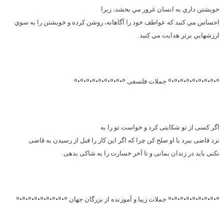
خويشتن داري به انسان غرور مي بخشد، زيرا
احساس مي كنيد كه عواطف خود را آگاهانه، روشن كرده و خويشتن را به سوي
ارزشهايي برتر هدايت مي كنيد.
°•°•°•°•°•°•°•°•° جملات فلسفی °•°•°•°•°•°•°•°•°
اگر کسی از تو شکایتی کرد و خواست تو را به
نزد قاضی ببرد با او صلح کن چرا که اگر این کار را قبل از رسیدن به قاضی
نکنی باید در زندان بمانی و تا آخر خسارت را به شاکی بدهی.
°•°•°•°•°•°•°•°•° جملات زیبا و آموزنده از بزرگان جهان °•°•°•°•°•°•°•°•°