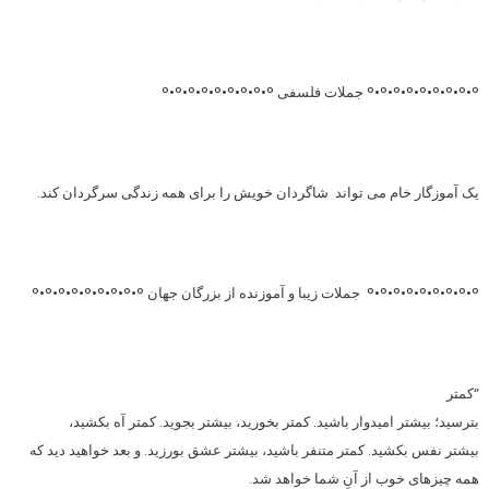
°•°•°•°•°•°•°•°•° جملات فلسفی °•°•°•°•°•°•°•°•°
یک آموزگار خام می تواند شاگردان خویش را برای همه زندگی سرگردان کند.
°•°•°•°•°•°•°•°•° جملات زیبا و آموزنده از بزرگان جهان °•°•°•°•°•°•°•°•°
“کمتر
بترسید؛ بیشتر امیدوار باشید. کمتر بخورید، بیشتر بجوید. کمتر آه بکشید،
بیشتر نفس بکشید. کمتر متنفر باشید، بیشتر عشق بورزید. و بعد خواهید دید که
همه چیزهای خوب از آنِ شما خواهد شد.