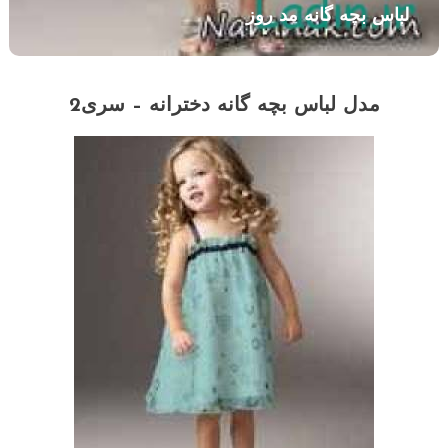
لباس بچه گانه مد روز
مدل لباس بچه گانه
دخترانه – سری2