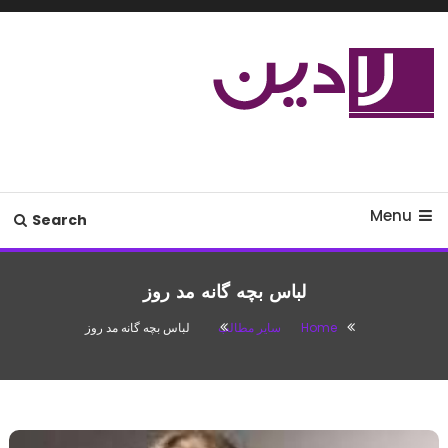
Ski
T
Conten
مدل لباس،اس ام اس جدید،مسائل
لادین
زناشویی،پزشکی،مد،دکوراسیون،آشپزی،مطالب تفریحی
Menu
Search
لباس بچه گانه مد روز
Home
سایر مطالب
لباس بچه گانه مد روز