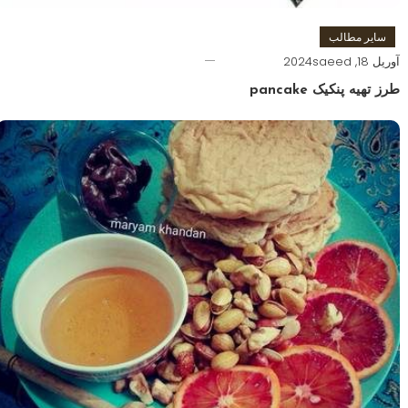
سایر مطالب
آوریل 18, 2024
saeed
طرز تهیه پنکیک pancake