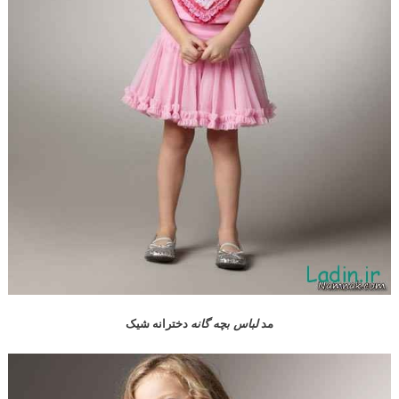
مد
لباس بچه گانه
دخترانه شیک