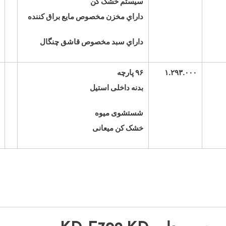
سيستم خشک کن
داراي مخزن مخصوص مايع براق کننده
داراي سبد مخصوص قاشق چنگال
۱.۲۹۳.۰۰۰
۹۶ پارچه
بدنه داخلی استیل
شستشوی میوه
خشک کن میعانی