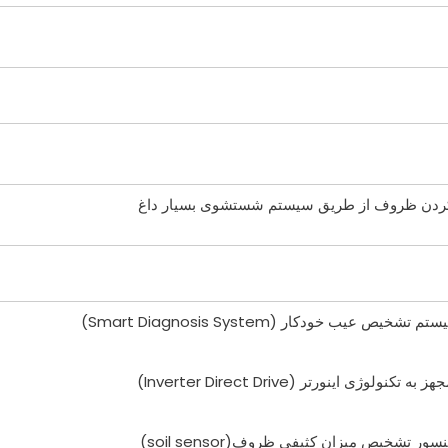
کردن ظروف از طریق سیستم شستشوی بسیار داغ
شخیص عیب خودکار (Smart Diagnosis System)
نولوژی اینورتر (Inverter Direct Drive)
ر تشخیص میزان کثیفی ظروف(soil sensor)