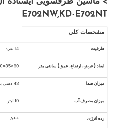
E702NW,KD-E702NT
مشخصات کلی
ظرفیت
14 نفره
ابعاد (عرض، ارتفاع، عمق) سانتی متر
60×85×60
میزان صدا
43 دسی بل
میزان مصرف آب
10 لیتر
رده انرژی
++A