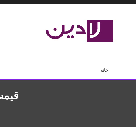
Ski
T
Conten
مدل لباس،اس ام اس جدید،مسائل زناشویی،پزشکی،مد،دکوراسیون،آ
لادین
خانه
قیمت