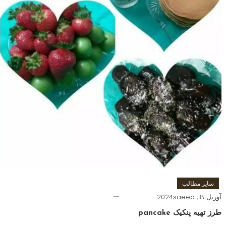
سایر مطالب
آوریل 18, 2024
saeed
طرز تهیه پنکیک pancake