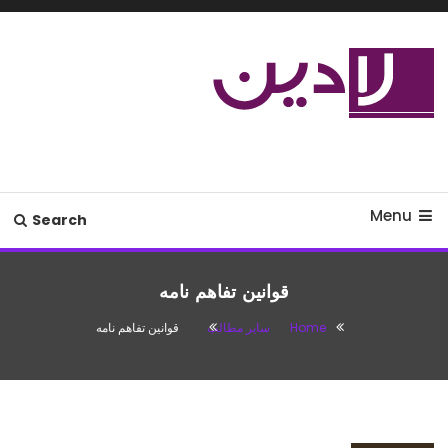
Ski
T
Conten
مدل لباس،اس ام اس جدید،مسائل
لادین
زناشویی،پزشکی،مد،دکوراسیون،آشپزی،مطالب تفریحی
Menu
Search
قوانين تفاهم نامه
Home
سایر مطالب
قوانين تفاهم نامه