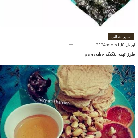
سایر مطالب
آوریل 18, 2024
saeed
طرز تهیه پنکیک pancake