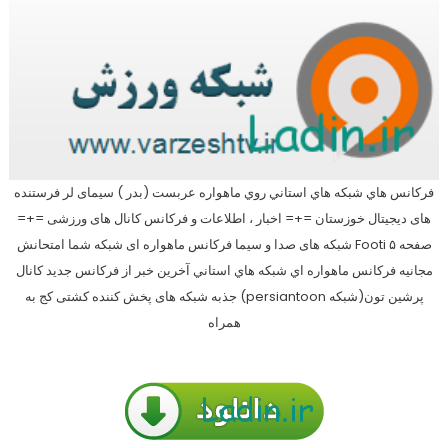
فركانس هاي شبكه هاي استاني روي ماهواره عربست (بدر ) سیمای لر فرستنده
های دیجیتال خوزستان =+= اخبار ، اطلاعات و فرکانس کانال های ورزشی =+=
صفحه ۵ Footi شبکه های صدا و سیما فرکانس ماهواره ای شبکه شما امتحانش
مجانیه فركانس ماهواره اي شبكه هاي استاني آخرین خبر از فرکانس جدید کانال
پرشین تون(شبکه persiantoon) جذبه شبکه های پخش کننده کشتی کج به
همراه