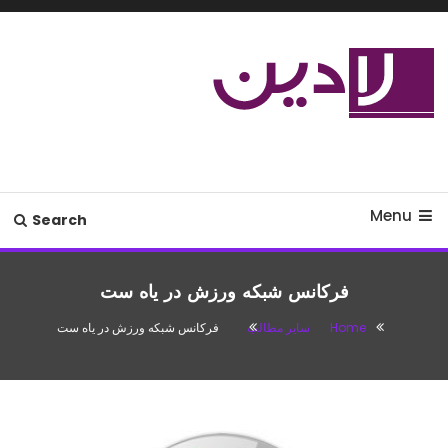
Ski
T
Conten
مدل لباس،اس ام اس جدید،مسائل
لادین
زناشویی،پزشکی،مد،دکوراسیون،آشپزی،مطالب تفریحی
Menu
Search
فرکانس شبکه ورزش در یاه ست
Home
سایر مطالب
فرکانس شبکه ورزش در یاه ست