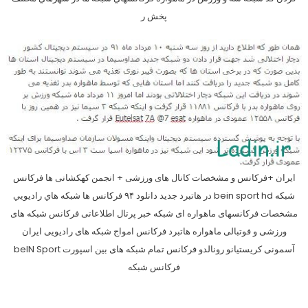
پخش ر
ایران +فرکانس و مشخصات کانال های ورزشی + انجمن کهکشانی ها فرکانس
شبکه bein sport hd در هاتبرد جدید دانلود ۹۴ فركانس ها شبكه هاي راديويي
مشخصات فرکانسهای ماهواره ای شبکه خبر پرتال اطلاعاتی فرکانس شبکه های
ورزشی و فوتبالی ماهواره هاتبرد فرکانس امواج شبکه های رادیویی ایران
آسمونی کریستیانو رونالدو فرکانس تمام شبکه های بین اسپورت beIN Sport
فرکانس شبکه