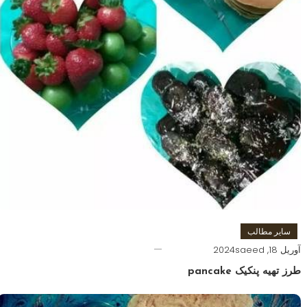
سایر مطالب
آوریل 18, 2024
saeed
طرز تهیه پنکیک pancake