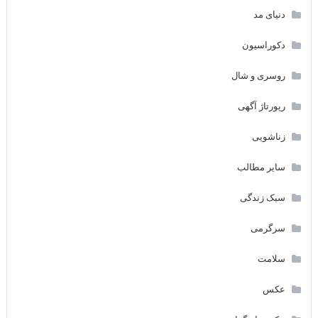
دنیای مد
دکوراسیون
روسری و شال
رپورتاژ آگهی
زناشویی
سایر مطالب
سبک زندگی
سرگرمی
سلامت
عکس