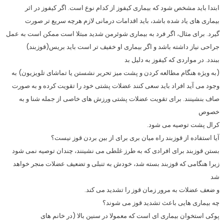
ابتدا باید مشخص شود که بیماری کیفوز از کدام نوع است. اگر کیفوز در اثر
بیماری ‌های یاد شده باشد، باید اقدامات درمانی لازم هرچه سریع ‌تر صورت
گیرد. برای مثال، اگر فرد به بیماری شوئرمن شدید مبتلا است ممکن است به عمل
جراحی نیاز داشته باشد و اگر بیماری او خفیف‌ تر است باید بریس(قوزبند)
ببندد. در مواردی که کیفوز به دلیل بد
(به ویژه هنگام مطالعه کردن و پشت میز تحریر نشستن یا تماشای تلویزیون) به
وجود می‌ آید افراد باید سعی کنند عضلات پشتی خود را تقویت کرده و به صورت
صاف بنشینند. برای تقویت عضلات پشتی ورزش‌ های خاصی از جمله شنا و به
خصوص
کرال پشت توصیه می ‌شود.
آیا استفاده از قوزبند راه میان بری برای از بین بردن قوز نیست؟
بستن قوزبند برای افرادی که به طرز غلطی می ‌نشینند، چندان توصیه نمی ‌شود
زیرا هنگامی که قوزبند بسته شد، خودش به تنبلی و تضعیف عضلات منجر خواهد
شد
و ضعف عضلات به مرور زمان قوز را تشدید می‌ کند.
چه بیماری‌ هایی باعث تشدید قوز می‌ شوند؟
پوکی استخوان بیماری‌ ای است که معمولا در سنین بالا (در خانم ‌های