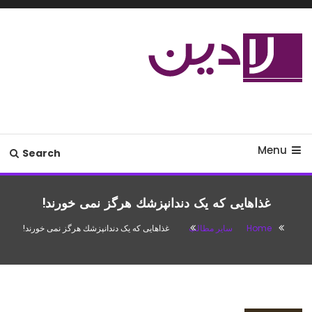
Ski
T
Conten
مدل لباس،اس ام اس جدید،مسائل
لادین
زناشویی،پزشکی،مد،دکوراسیون،آشپزی،مطالب تفریحی
Menu
Search
غذاهایی که یک دندانپزشك هرگز نمی خورند!
Home
سایر مطالب
غذاهایی که یک دندانپزشك هرگز نمی خورند!