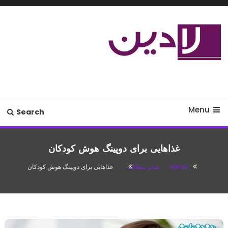
Ski
T
Conten
مدل لباس،اس ام اس جدید،مسائل
لادین
زناشویی،پزشکی،مد،دکوراسیون،آشپزی،مطالب تفریحی
Menu
Search
غذاهایی برای دوپینگ هوش کودکان
Home
سایر مطالب
غذاهایی برای دوپینگ هوش کودکان