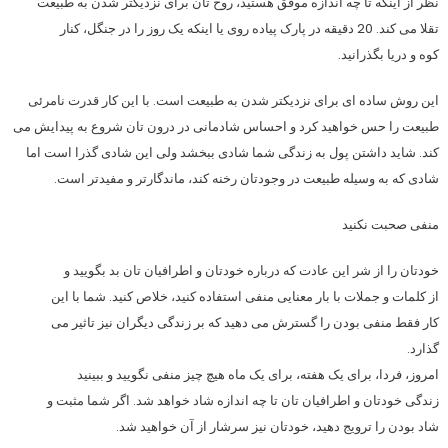
نظر از اینکه تا چه اندازه موفق هستید، روح تان برای نزدیکتر شدن به طبیعت
تقلا می کند. 20 دقیقه در پارک پیاده روی یا اینکه یک روز را در جنگل، کنار
کوه و دریا بگذرانید.
این روش ساده ای برای نزدیکتر شدن به طبیعت است. با این کار قدرت نامرئی
طبیعت را حس خواهید کرد و احساس شادمانی در درون تان شروع به پیدایش می
کند. شاید داشتن پول به زندگی شما شادی ببخشد ولی این شادی گذرا است اما
شادی که به وسیله طبیعت در وجودتان رخنه کند، ماندگارتر و مفیدتر است.
منفی صحبت نکنید
خودتان را از شر این عادت که درباره خودتان و اطرافیان تان بد بگویید و
از کلمات و جملات با بار معنایی منفی استفاده کنید، خلاص کنید. شما با این
کار فقط منفی بودن را گسترش می دهید که بر زندگی دیگران نیز تاثیر می
گذارد.
امروز، فردا، برای یک هفته، برای یک ماه هیچ چیز منفی نگویید و ببینید
زندگی خودتان و اطرافیان تان تا چه اندازه شاد خواهد شد. اگر شما مثبت و
شاد بودن را ترویج دهید، خودتان نیز سرشار از آن خواهید شد.