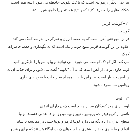
نیز یکی دیگر از موادی است که باعث تقویت حافظه می‌شود. البته بهتر است
شکلات‌هایی را مصرف کنید که یا تلخ هستند و یا حاوی شیر باشند.
۱۲- گوشت قرمز
گوشت
قرمز منبع غنی آهن است که به حفظ انرژی و تمرکز در مدرسه کمک می کند.
علاوه بر این گوشت قرمز منبع خوب زینک است که به نگهداری و حفظ خاطرات
کمک
می کند. اگر کودک گوشت می خورد، می توانید لوبیا یا سویا را جایگزین کنید.
لوبیا حاوی نوعی از آهن است که به آن “نانهم” گفته می شود و برای جذب آن به
ویتامین ث نیاز است، بنابراین باید به همراه سبزیجات یا میوه های حاوی
ویتامین ث مصرف شود.
۱۳- لوبیا
لوبیا برای مغز کودکان بسیار مفید است چون دارای انرژی
ناشی از کربوهیدرات، پروتئین، فیبر و ویتامین و مواد معدنی هستند. لوبیا
سطح انرژی را بالا نگه می دارد. لوبیا قرمز و لوبیا چیتی در مقایسه با سایر
انواع لوبیا حاوی مقدار بیشتری از اسیدهای چرب امگا۳ هستند که برای رشد و