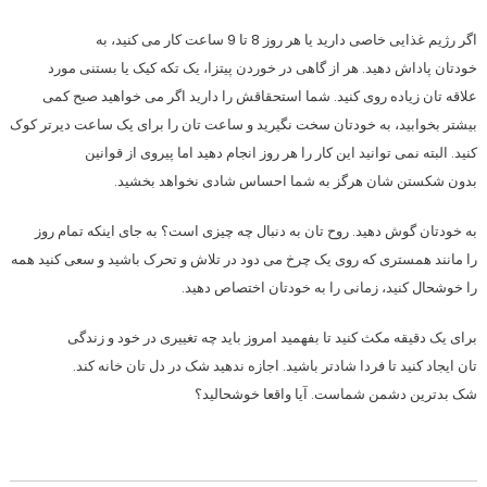
اگر رژیم غذایی خاصی دارید یا هر روز 8 تا 9 ساعت کار می کنید، به
خودتان پاداش دهید. هر از گاهی در خوردن پیتزا، یک تکه کیک یا بستنی مورد
علاقه تان زیاده روی کنید. شما استحقاقش را دارید اگر می خواهید صبح کمی
بیشتر بخوابید، به خودتان سخت نگیرید و ساعت تان را برای یک ساعت دیرتر کوک
کنید. البته نمی توانید این کار را هر روز انجام دهید اما پیروی از قوانین
بدون شکستن شان هرگز به شما احساس شادی نخواهد بخشید.
به خودتان گوش دهید. روح تان به دنبال چه چیزی است؟ به جای اینکه تمام روز
را مانند همستری که روی یک چرخ می دود در تلاش و تحرک باشید و سعی کنید همه
را خوشحال کنید، زمانی را به خودتان اختصاص دهید.
برای یک دقیقه مکث کنید تا بفهمید امروز باید چه تغییری در خود و زندگی
تان ایجاد کنید تا فردا شادتر باشید. اجازه ندهید شک در دل تان خانه کند.
شک بدترین دشمن شماست. آیا واقعا خوشحالید؟