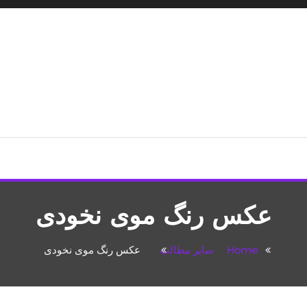
شپزی،مطالب تفریحی
عکس رنگ موی نخودی
Home
سایر مطالب
عکس رنگ موی نخودی