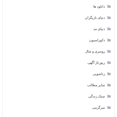
دانلود ها
دنیای بازیگران
دنیای مد
دکوراسیون
روسری و شال
رپورتاژ آگهی
زناشویی
سایر مطالب
سبک زندگی
سرگرمی