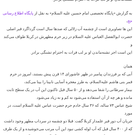
به گزارش «پایگاه تخصصی امام حسین علیه السلام» به نقل از
پایگاه اطلاع رسانی
حج
،
این ها تصاویری است از چشمه آب زلالی که صدها سال است گرداگرد قبر اصلی
حضرت ابوالفضل العباس علیه السلام در زیر حرم مطهرش در کربلا طواف می‌کند
و
این است اجر تشنه‌ماندن او بر لب فرات به احترام تشنگی برادر.
همان
آبی که بر فرزندان پیامبر در ظهر عاشورای ۱۴ قرن پیش بستند، امروز در حرم
قمر بنی هاشم علیه‌السلام، به طرز معجره آسایی نابینا را بینا می‌کند،
بیمار سرطانی را شفا می‌دهد و از ۵۰ سال قبل تاکنون این آب در یک سطح ثابت
مانده و هر چه از آن استفاده می‌شود نه کم و نه زیاد می‌شود.
شیخ عباس ۷۴ ساله، که ۳۶ سال خادم حرم حضرت عباس علیه السلام است، در
مورد
جریان آب دور قبر علمدار کربلا گفت: قبلا دو چشمه در سرداب مطهر وجود داشت
که از ۴۰۰ سال قبل که آب لوله کشی نبود این آب مرتب می‌جوشیده و از یک طرف