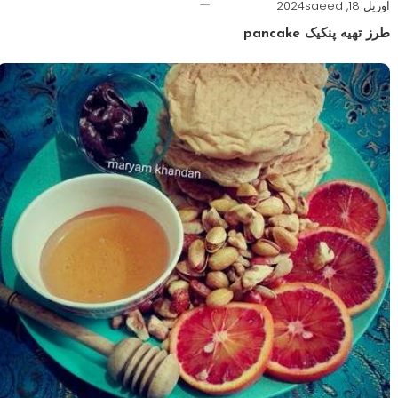
آوریل 18, 2024
saeed
طرز تهیه پنکیک pancake