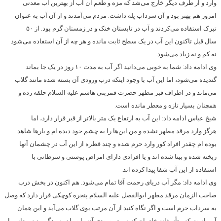
وارد و از طرف دیگر خارج می‌شد که مزه و طعم آن آب از بهترین آب معدنی
امروز هم بهتر بود و آن سرداب پله داشت. مردم می‌آمدند و از آن آب به عنوان
تبرک استفاده می‌کردند و آب در تابستان خنک و در زمستان گرم بود. از ۵۰
سال قبل تاکنون این آب در یک سطح ثابت مانده و هر چه از آن استفاده می‌شود
نه کم و نه زیاد می‌شود.
وی ادامه داد: شما به خوبی می‌دانید اگر آب به مدت ۱۰ روز در یک جا بماند
گندیده می‌شود، اما این آب با وجود اینکه درب ورودی آن بسته شده مانند گلاب
می‌ماند و در اطراف قبر مطهر حضرت قمربنی هاشم علیه السلام حلقه زده و
همچنان بسیار تازه و معطر مانده است.
شیخ عباس ادامه داد: این آب به ارتفاع یک متر بالاتر از قبر قرار دارد، اما
هرگز وارد مرقد مطهر نشده و من این‌ها را به چشم خود دیده ام و بارها شاهد
بوده ام چقدر افراد کور وارد حرم شده و چند قطره از این آب در چشمان آنها
ریخته شده و بینا شده اند و یا افرادی دارای امراض پوستی و سرطانی با
استفاده از این آب شفا پیدا کرده اند.
وی ادامه داد: مگر آب دریای رحمت آقا تمام می‌شود. هم اکنون در بخش درب
صاحب الزمان مرقد مطهر ابوالفضل علیه السلام پنجره کوچکی قرار دارد که وصل
به سرداب حرم است و اگر نگاه کنید از آن مرتب بوی گلاب می‌آید و این همان
آبی است که متأسفانه خادمان کنونی در ورودی آن را و راه رسیدگی به سرداب را