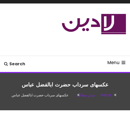
Ski
T
Conten
مدل لباس،اس ام اس جدید،مسائل
لادین
زناشویی،پزشکی،مد،دکوراسیون،آشپزی،مطالب تفریحی
Menu
Search
عکسهای سرداب حضرت ابالفضل عباس
Home
سایر مطالب
عکسهای سرداب حضرت ابالفضل عباس
سایر مطالب
آگوست 1, 2016
باران
عکسهای سرداب حضرت ابالفضل عباس