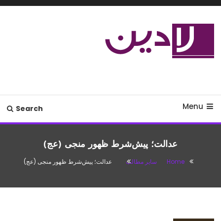
Ski
T
Conten
مدل لباس،اس ام اس جدید،مسائل
لادین
زناشویی،پزشکی،مد،دکوراسیون،آشپزی،مطالب تفریحی
Menu
Search
عدالت؛ پیش‌شرط ظهور منجی (عج)
Home
سایر مطالب
عدالت؛ پیش‌شرط ظهور منجی (عج)