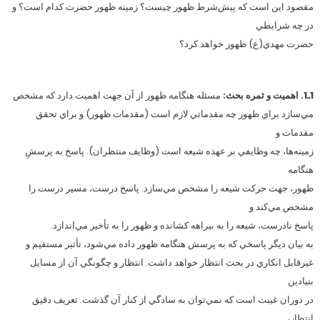
مقصود اين است كه پيش‌شرط ظهور چيست؟ زمينه ظهور حضرت كدام است؟ و
در چه شرايطي
حضرت مهدي(ع) ظهور خواهد كرد؟
1ـ1. اهميت و ثمره بحث:
مسئله هنگامه ظهور از آن جهت اهميت دارد كه مشخص
مي‌سازد براي ظهور چه مقدماتي لازم است (مقدمات ظهور) و براي تحقق
مقدمات و
زمينه‌ها، چه وظايفي بر عهده شيعه است (وظايف منتظران). پاسخ به پرسشِ
هنگامه
ظهور، جهت حركت شيعه را مشخص مي‌سازد. پاسخ درست، مسير درست را
مشخص مي‌كند و
پاسخ نادرست، شيعه را به بيراهه كشانده و ظهور را به تأخير مي‌اندازد.
به بيان ديگر پاسخي كه به پرسش هنگامه ظهور داده مي‌شود، تأثير مستقيم و
غيرقابل انكاري در بحث انتظار خواهد داشت. انتظار و چگونگي آن از مسايل
بنيادين
در دوران غيبت است كه نمي‌توان به سادگي از كنار آن گذشت. تعريف دقيق
انتظار،