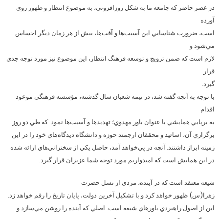
در عصر حاضر كه جامعه ما به شكل روزافزوني، به موضوع انتظار و ظهور روي
آورده
است، ضرورت شناسايي اين آسيب‌ها و آفت‌ها، بيش از هر زمان ديگر احساس
مي‌شود و
لازم است كه ضمن ترويج و توسعه فرهنگ انتظار، اين موضوع نيز مورد توجه جدي
قرار
گيرد.
با توجه به آنچه گفته شد، در نيمه شعبان سال گذشته، مؤسسه فرهنگي موعود
اقدام
به برپايي همايشي با عنوان باور مهدوي؛ تهديدها و آسيب‌ها نمود. كه طي دو روز
برگزاري آن، اساتيد و محققان ارجمند حوزه و دانشگاه ديدگاه‌هاي خود را در اين
زمينه ابراز داشتند. آنچه در پي‌خواهد آمد، حاصل يكي از سخنراني‌هاي ارائه شده
در اين همايش است كه اميدواريم مورد توجه شما عزيزان قرار گيرد.
شيعه معتقد است كه در آينده، مردي از نسل حضرت
زهرا(س) ظهور خواهد كرد و با تشكيل آخرين دولت، پايان تاريخ را رقم خواهد زد.
اين از اصول راهبردي باورهاي شيعه است. اصلي كه آينده را روشن مي‌سازد و