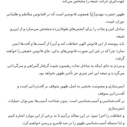
جهت‌‌گيري حركت شيعه را مشخص مي‌كند.
ظهور حضرت مهدي(ع) همچون فانوسي است كه در اقيانوس متلاطم و ظلماني
دوران غيبت،
ساحل امن و نجات را براي كشتي‌هاي طوفان‌زده مشخص مي‌سازد و از اين‌رو
شيعه
بايد پيوسته از اين فانوس الهي حفاظت كند و آن‌را از آسيب‌ها و آفت‌ها ايمن
سازد؛ چرا كه در غير اين صورت فانوس‌هاي بدلي، جاي فانوس حقيقي را خواهند
گرفت
و مردم به جاي اينكه به ساحل نجات رهنمون شوند گرفتار گمراهي و سرگرداني
مي‌گردند و نتيجه اين امر چيزي جز تأخير ظهور نخواهد بود.
ايمن‌سازي و مصونيت بخشي به اصل ظهور متوقف بر آفت‌زدايي است و
آفت‌زدايي متوقف
بر آفت‌شناسي و آسيب‌شناسي است. بدون شناخت آسيب‌ها نمي‌توان عمليات
ايمن‌سازي
و حفاظت را اجرا نمود. در اين مقاله برآنيم تا به برخي از اين موارد اشاره كنيم
و لذا مسئله آسيب‌شناسي ظهور را در سه قلمرو بررسي خواهيم كرد.