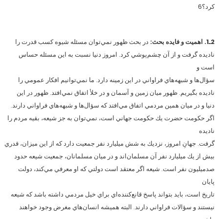
كرد؟6
2ـ1. اهميت و فايده بحث:
در بحث ظهور نمي‌توان مسئله شيوه كسب قدرت را
ناديده گرفت و از آن چشم‌پوشي كرد. امروز دنيا نسبت به اين مسئله حساس
است و
سؤال‌ها و شبهه‌هاي فراواني در اين زمينه دارد. ما نمي‌توانيم افكار عمومي را
ناديده بگيريم. ظهور ميان زمين و آسمان و در خلأ اتفاق نمي‌افتد. ظهور در اين
دنيا و در ميان همين مردمي اتفاق مي‌افتد كه سؤال‌ها و شبهه‌هاي فراواني دارند.
اگر حكومت حضرت يك حكومت جهاني است، نمي‌توان به جز شيعه، بقيه مردم را
ناديده
گرفت. جهانِ امروز، نزديك به شش ميليارد نفر جمعيت دارد كه از اين ميزان، قدري
بيش از يك ميليارد نفر آن مسلمان‌اند و در ميان مسلمانان، جمعيت شيعه حدود
صدميليون نفر است. شيعه اگر معتقد است دولتي كه او معرفي مي‌كند، دولت
پايان
تاريخ است، بايد بتواند پاسخ قانع‌كننده‌اي براي خيل مردمي داشته باشد كه شيعه
نيستند و سؤالات فراواني دارند. البته هميشه انسان‌هاي مغرض وجود خواهند