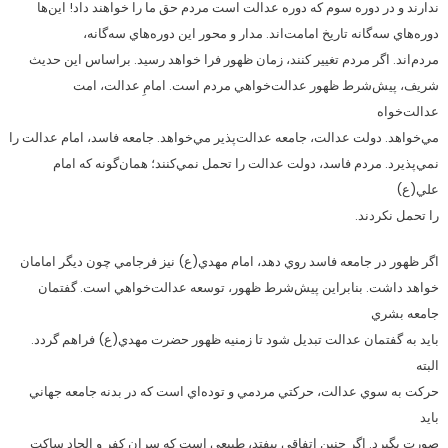
ندارند و در دوره سوم كه دوره عدالت است مردم حق ما را خواهند داد! اين‌ها
دوره‌هاي سه‌گانه تاريخ امامت‌اند. مدار و محور اين دوره‌هاي سه‌گانه،
مردم‌اند. اگر مردم تغيير كنند، زمان ظهور فرا خواهد رسيد. براساس اين حديث
شريف، پيش‌شرط ظهور عدالت‌خواهي مردم است. امامِ عدالت، امت
عدالت‌خواه
مي‌خواهد. دولت عدالت، جامعه عدالت‌پذير مي‌خواهد. جامعه فاسد، امام عدالت را
نمي‌پذيرد. مردم فاسد، دولت عدالت را تحمل نمي‌كنند؛ همان‌گونه كه امام
علي(ع)
را تحمل نكردند.
اگر ظهور در جامعه فاسد روي دهد، امام مهدي(ع) نيز فرجامي چون ديگر امامان
خواهد داشت. بنابراين پيش‌شرط ظهور، توسعه عدالت‌خواهي است. گفتمان
جامعه بشري
بايد به گفتمان عدالت تبديل شود تا زمنيه ظهور حضرت مهدي(ع) فراهم گردد.
البته
حركت به سوي عدالت، حركتي مردمي و توده‌اي است كه در بدنه جامعه جهاني
بايد
صورت بگيرد. اگر چنين اتفاقي بيفتد، طبيعي است كه سران كفر و الحاد ساكت