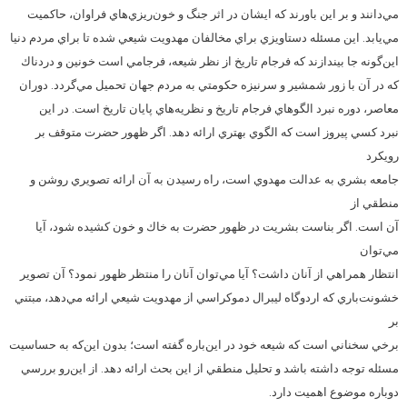
مي‌دانند و بر اين باورند كه ايشان در اثر جنگ و خون‌ريزي‌هاي فراوان، حاكميت
مي‌يابد. اين مسئله دستاويزي براي مخالفان مهدويت شيعي شده تا براي مردم دنيا
اين‌گونه جا بيندازند كه فرجام تاريخ از نظر شيعه، فرجامي است خونين و دردناك
كه در آن با زور شمشير و سرنيزه حكومتي به مردم جهان تحميل مي‌گردد. دوران
معاصر، دوره نبرد الگوهاي فرجام تاريخ و نظريه‌هاي پايان تاريخ است. در اين
نبرد كسي پيروز است كه الگوي بهتري ارائه دهد. اگر ظهور حضرت متوقف بر
رويكرد
جامعه بشري به عدالت مهدوي است، راه رسيدن به آن ارائه تصويري روشن و
منطقي از
آن است. اگر بناست بشريت در ظهور حضرت به خاك و خون كشيده شود، آيا
مي‌توان
انتظار همراهي از آنان داشت؟ آيا مي‌توان آنان را منتظر ظهور نمود؟ آن تصوير
خشونت‌باري كه اردوگاه ليبرال دموكراسي از مهدويت شيعي ارائه مي‌دهد، مبتني
بر
برخي سخناني است كه شيعه خود در اين‌باره گفته است؛ بدون اين‌كه به حساسيت
مسئله توجه داشته باشد و تحليل منطقي از اين بحث ارائه دهد. از اين‌رو بررسي
دوباره موضوع اهميت دارد.