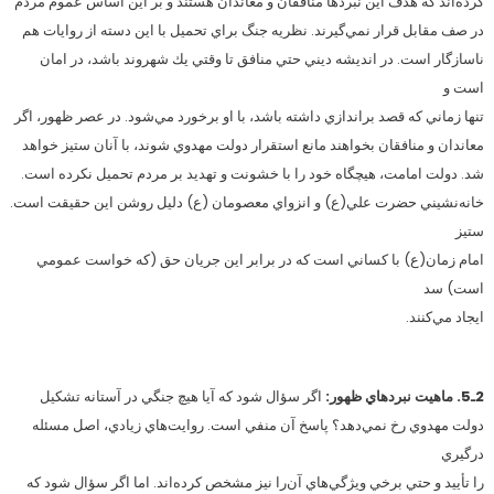
كرده‌اند كه هدف اين نبردها منافقان و معاندان هستند و بر اين اساس عموم مردم
در صف مقابل قرار نمي‌گيرند. نظريه جنگ براي تحميل با اين دسته از روايات هم
ناسازگار است. در انديشه ديني حتي منافق تا وقتي يك شهروند باشد، در امان
است و
تنها زماني كه قصد براندازي داشته باشد، با او برخورد مي‌شود. در عصر ظهور، اگر
معاندان و منافقان بخواهند مانع استقرار دولت مهدوي شوند، با آنان ستيز خواهد
شد. دولت امامت، هيچگاه خود را با خشونت و تهديد بر مردم تحميل نكرده است.
خانه‌نشيني حضرت علي(ع) و انزواي معصومان (ع) دليل روشن اين حقيقت است.
ستيز
امام زمان(ع) با كساني است كه در برابر اين جريان حق (كه خواست عمومي
است) سد
ايجاد مي‌كنند.
2ـ5. ماهيت نبردهاي ظهور:
اگر سؤال شود كه آيا هيچ جنگي در آستانه تشكيل
دولت مهدوي رخ نمي‌دهد؟ پاسخ آن منفي است. روايت‌هاي زيادي، اصل مسئله
درگيري
را تأييد و حتي برخي ويژگي‌هاي آن‌را نيز مشخص كرده‌اند. اما اگر سؤال شود كه