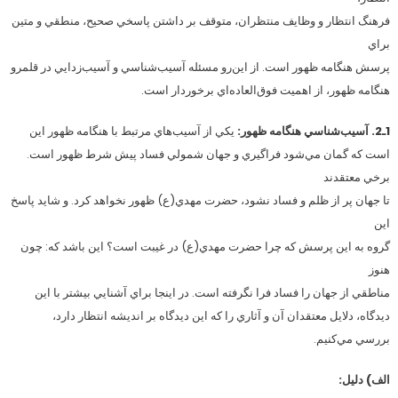
فرهنگ انتظار و وظايف منتظران، متوقف بر داشتن پاسخي صحيح، منطقي و متين
براي
پرسش هنگامه ظهور است. از اين‌رو مسئله آسيب‌شناسي و آسيب‌زدايي در قلمرو
هنگامه ظهور، از اهميت فوق‌العاده‌اي برخوردار است.
1ـ2. آسيب‌شناسي هنگامه ظهور:
يكي از آسيب‌هاي مرتبط با هنگامه ظهور اين
است كه گمان مي‌شود فراگيري و جهان شمولي فساد پيش شرط ظهور است.
برخي معتقدند
تا جهان پر از ظلم و فساد نشود، حضرت مهدي(ع) ظهور نخواهد كرد. و شايد پاسخ
اين
گروه به اين پرسش كه چرا حضرت مهدي(ع) در غيبت است؟ اين باشد كه: چون
هنوز
مناطقي از جهان را فساد فرا نگرفته است. در اينجا براي آشنايي بيشتر با اين
ديدگاه، دلايل معتقدان آن و آثاري را كه اين ديدگاه بر انديشه انتظار دارد،
بررسي مي‌كنيم.
الف) دليل: