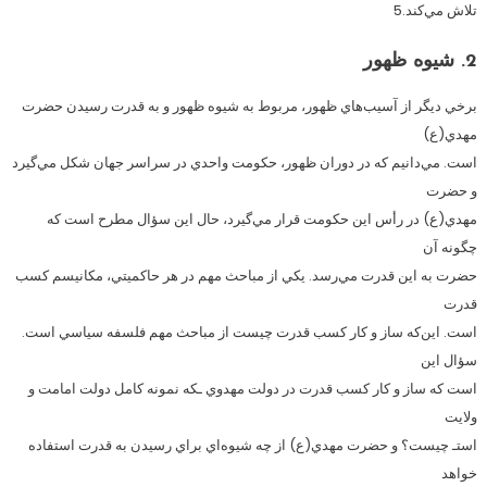
تلاش مي‌كند.5
2. شيوه ظهور
برخي ديگر از آسيب‌هاي ظهور، مربوط به شيوه ظهور و به قدرت رسيدن حضرت
مهدي(ع)
است. مي‌دانيم كه در دوران ظهور، حكومت واحدي در سراسر جهان شكل مي‌گيرد
و حضرت
مهدي(ع) در رأس اين حكومت قرار مي‌گيرد، حال اين سؤال مطرح است كه
چگونه آن
حضرت به اين قدرت مي‌رسد. يكي از مباحث مهم در هر حاكميتي، مكانيسم كسب
قدرت
است. اين‌كه ساز و كار كسب قدرت چيست از مباحث مهم فلسفه سياسي است.
سؤال اين
است كه ساز و كار كسب قدرت در دولت مهدوي ـكه نمونه كامل دولت امامت و
ولايت
استـ چيست؟ و حضرت مهدي(ع) از چه شيوه‌اي براي رسيدن به قدرت استفاده
خواهد