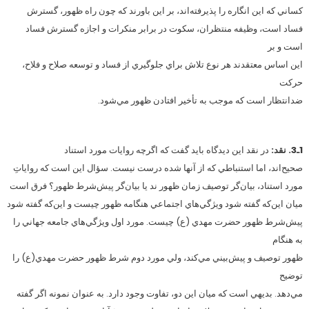
كساني كه اين انگاره را پذيرفته‌اند، بر اين باورند كه چون راه ظهور، گسترش
فساد است، وظيفه منتظران، سكوت در برابر منكرات و اجازه گسترش فساد
است و بر
اين اساس معتقدند هر نوع تلاش براي جلوگيري از فساد و توسعه صلاح و فلاح،
حركت
ضدانتظار است كه موجب به تأخير افتادن ظهور مي‌شود.
1ـ3. نقد:
در نقد اين ديدگاه بايد گفت كه اگرچه روايات مورد استناد
صحيح‌اند، اما استنباطي كه از آنها شده درست نيست. سؤال اين است كه رواياتِ
مورد استناد، بيان‌گر توصيف زمان ظهور ند يا بيان‌گر پيش‌شرط ظهور؟ فرق است
ميان اين‌كه گفته شود ويژگي‌هاي اجتماعي هنگامه ظهور چيست و اين‌كه گفته شود
پيش‌شرط ظهور حضرت مهدي (ع) چيست. مورد اول ويژگي‌هاي جامعه جهاني را
به هنگام
ظهور توصيف و پيش‌بيني مي‌كند، ولي مورد دوم شرط ظهور حضرت مهدي(ع) را
توضيح
مي‌دهد. بديهي است كه ميان اين دو، تفاوت وجود دارد. به عنوان نمونه اگر گفته