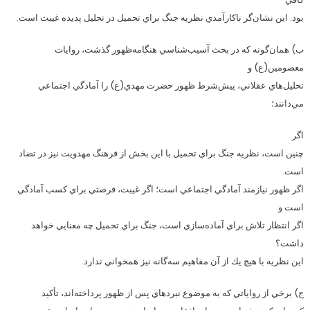
‌بود. اين نشان‌گر ناكارآمدي نظريه جنگ براي تحميل در تحليل پديده غيبت است.
ب) همان‌گونه كه در بحث آسيب‌شناسي هنگامه‌ظهور گذشت، روايات
معصومين(ع) و
تحليل‌‌هاي عقلاني، پيش‌شرط ظهور حضرت مهدي(ع) را آمادگي اجتماعي
مي‌دانند؛
اگر
چنين است، نظريه جنگ براي تحميل با اين بخش از فرهنگ مهدويت نيز در تضاد
است.
اگر ظهور نيازمند آمادگي اجتماعي است؛ اگر غيبت، فرصتي براي كسب آمادگي
است و
اگر انتظار تلاش براي آماده‌سازي است، جنگ براي تحميل چه معنايي خواهد
داشت؟
اين نظريه با هيچ يك از آن مفاهيم سه‌گانه نيز همخواني ندارد.
ج) برخي از رواياتي كه به موضوع نبردهاي پس از ظهور پرداخته‌اند، تأكيد