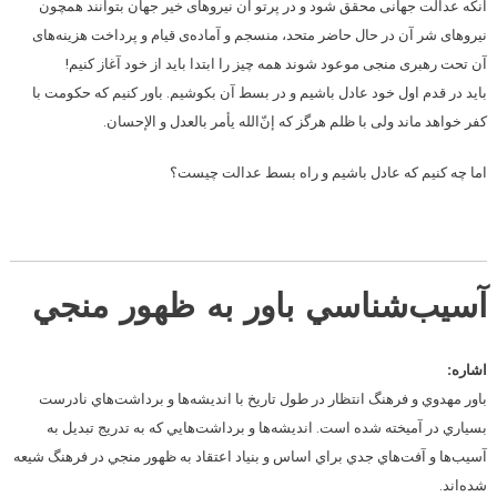
آنکه عدالت جهانی محقق شود و در پرتو آن نیروهای خیر جهان بتوانند همچون
نیروهای شر آن در حال حاضر متحد، منسجم و آماده‌ی قیام و پرداخت هزینه‌های
آن تحت رهبری منجی موعود شوند همه چیز را ابتدا باید از خود آغاز کنیم!
باید در قدم اول خود عادل باشیم و در بسط آن بکوشیم. باور کنیم که حکومت با
کفر خواهد ماند ولی با ظلم هرگز که
إنّ‌الله یأمر بالعدل و الإحسان.
اما چه کنیم که عادل باشیم و راه بسط عدالت چیست؟
آسيب‌شناسي باور به ظهور منجي
اشاره:
باور مهدوي و فرهنگ انتظار در طول تاريخ با انديشه‌ها و برداشت‌هاي نادرست
بسياري در آميخته شده است. انديشه‌ها و برداشت‌هايي كه به تدريج تبديل به
آسيب‌ها و آفت‌هاي جدي براي اساس و بنياد اعتقاد به ظهور منجي در فرهنگ شيعه
شده‌اند.