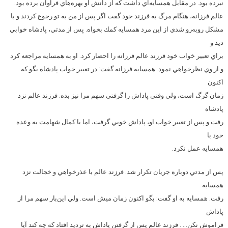
نبرده بود. در مقابل همسايه‌اي داشت كه از دانش او بهره‌هاي فراوان برده بود.
عالم فرزانه، هنگام مرگ به فرزند خود گفت اگر پس از من به تو رجوع كردند و با
مشكل روبه‌رو شدي از اين مرد همسايه كمك بخواه. پس از مدتي، پادشاه خوابي
ديد و
براي تعبير خواب خود فرزند عالم فرزانه را احضار كرد. او به همسايه مراجعه كرد
و از وي نظرخواهي نمود. همسايه فرزانه گفت: در تعبير خواب پادشاه بگو كه
اكنون
زمان گرگ است، ولي وقتي پاداش را گرفتي سهم مرا نيز بده. فرزند عالم نزد
پادشاه
رفت و پس از تعبير خواب او، پاداش خوبي گرفت، اما با كمال شهامت به وعده
خود با
همسايه عمل نكرد.
پس از مدتي دوباره جريان تكرار شد. فرزند عالم با عذرخواهي و خجالت نزد
همسايه
رفت. همسايه به او گفت: بگو اكنون زمان ميش است. ولي اين‌بار سهم مرا از
پاداش
فراموش نكن… . فرزند عالم پس از گرفتن پاداش به ترديد افتاد كه چه كند آيا