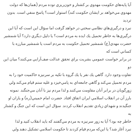
آيا پايه‌هاي حكومت مهدوي بر كشتار و خون‌ريزي توده مردم (همان‌ها كه دولت
مهدوي مي‌خواهد بر ايشان حكومت كند) استوار است؟ پاسخ منفي است. بدون
ترديد
نبرد و درگيري‌هاي نظامي سختي در خواهد گرفت اما سؤال اين است كه آيا اين
درگيري‌ها به خاطر تحميل يك ايده به مردم است؟ يا دليل ديگري دارد؟ آيا شمشير
حضرت مهدي(ع) شمشير تحميل حكومت به مردم است يا شمشير مبارزه با
كساني است كه
در برابر خواست عمومي بشريت براي تحقق عدالت صف‌آرايي مي‌كنند؟ ميان اين
دو
تفاوت وجود دارد. گاهي يك نفر يا يك گروه با تكيه بر سرنيزه حاكميت خود را به
مردم تحميل مي‌كند و گاهي جامعه‌اي به پامي‌خيزد و عليه ستم قيام مي‌كند ولي
زورگويان در برابر آنان مقاومت مي‌كنند و لذا مردم نيز با آنان مي‌جنگند. نمونه
بارز آن در انقلاب اسلامي ايران اتفاق افتاد. حضرت امام خميني(ره) و ياران او
جنگيدند و شهداي زيادي تقديم انقلاب كردند. سؤال اين است كه اين جنگ و كشتار
به
خاطر چه بود؟ آيا به زور سرنيزه به مردم مي‌گفتند كه بايد انقلاب كنيد و لذا
نبرد آغاز شد؟ يا اين‌كه مردم قيام كردند تا حكومت اسلامي تشكيل دهند ولي