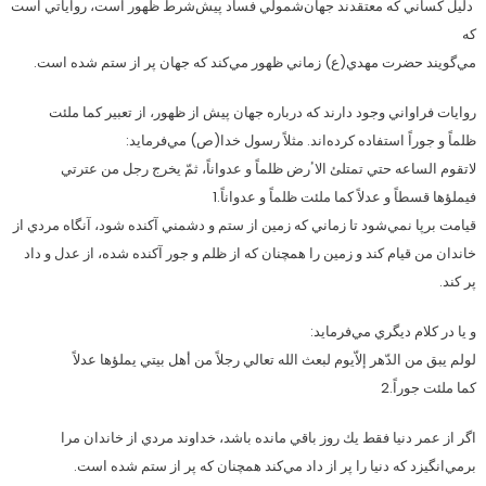
دليل كساني كه معتقدند جهان‌شمولي فساد پيش‌شرط ظهور است، رواياتي است
كه
مي‌گويند حضرت مهدي(ع) زماني ظهور مي‌كند كه جهان پر از ستم شده است.
روايات فراواني وجود دارند كه درباره جهان پيش از ظهور، از تعبير كما ملئت
ظلماً و جوراً استفاده كرده‌اند. مثلاً رسول خدا(ص) مي‌فرمايد:
لاتقوم الساعه حتي تمتلئ الاٴرض ظلماً و عدواناً، ثمّ يخرج رجل من عترتي
فيملؤها قسطاً و عدلاً كما ملئت ظلماً و عدواناً.1
قيامت برپا نمي‌شود تا زماني كه زمين از ستم و دشمني آكنده شود، آنگاه مردي از
خاندان من قيام كند و زمين را همچنان كه از ظلم و جور آكنده شده، از عدل و داد
پر كند.
و يا در كلام ديگري مي‌فرمايد:
لولم يبق من الدّهر إلاّيوم لبعث الله تعالي رجلاً من أهل بيتي يملؤها عدلاً
كما ملئت جوراً.2
اگر از عمر دنيا فقط يك روز باقي مانده باشد، خداوند مردي از خاندان مرا
بر‌مي‌انگيزد كه دنيا را پر از داد مي‌كند همچنان كه پر از ستم شده است.