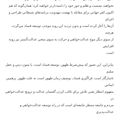
نخواهند نشست و ظلم و جور خود را دامنه‌دارتر خواهند كرد؛ همان‌گونه كه هم
اكنون كفر جهاني براي مقابله با نهضت مهدويت برنامه‌هاي شيطاني طراحي و
اجراي
آن‌ها را آغاز كرده است و بدون ترديد اين روند موجب توسعه فساد مي‌گردد،
هرچند
از سوي ديگر موج عدالت‌خواهي و حركت به سوي منجي عدالت‌گستر نيز روبه
افزايش
است.
بنابراين، اين‌ تصور كه پيش‌شرط ظهور، توسعه فساد است، با متون ديني و عقل
سليم
ناسازگار است. فراگيري فساد، توصيف زمان ظهور است نه علت ظهور. برهمين
اساس
مفهوم انتظار يعني تلاش براي غالب كردن گفتمان عدالت و ترويج عدالت‌خواهي
در
مردم و جامعه منتظر جامعه‌اي است كه در راه توسعه عدالت‌خواهي و
عدالت‌پذيري