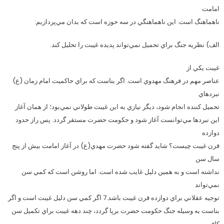
امامت
ناهماهنگ است. اين ناهماهنگي در سه حوزه است كه بدان مي‌پردازيم:
الف) نظريه جنگ براي تحميل نمي‌تواند پديده غيبت را تحليل كند.
غيبت يكي از
عناصر مهم در فرهنگ مهدوي است. اگر بناست كه براي حاكميت امام زمان (ع)
نبردهاي
تحميل كننده انجام شود، ديگر نيازي به اين غيبت طولاني نمي‌بود؛ از همان آغاز
اين نبردها مي‌توانست آغاز شود و حكومت حضرت مستقر گردد. پس راز حدود
دوازده
قرن غيبت چيست؟ شايد گفته شود حضرت مهدي(ع) در آغاز امامت بيش از پنج
سال سن
نداشته است و به همين دليل غايب شده است. اما روشن است كه كمي سن
نمي‌تواند
توجيه عقلاني براي دوازده قرن غيبت باشد.7 اگر كمي سن دليل غيبت است و اگر
بناست به وسيله جنگ حكومت حضرت برپا گردد، چند دهه غيبت براي تكميل سن
كافي