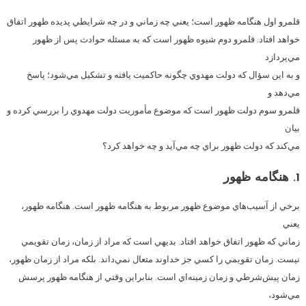
قلمرو اول هنگامه ظهور است؛ يعني چه زماني و در چه شرايطي پديده ظهور اتفاق
خواهد افتاد. قلمرو دوم شيوه ظهور است كه به مسئله حوادث پس از ظهور
مي‌پردازد
و به اين سؤال كه دولت مهدوي چگونه حاكميت يافته و تشكيل مي‌شود؛ پاسخ
مي‌دهد و
قلمرو سوم دولت ظهور است كه موضوع مأموريت دولت مهدوي را بررسي كرده و
بيان
مي‌كند كه دولت ظهور براي چه مي‌آيد و چه خواهد كرد؟
1. هنگامه ظهور
برخي از آسيب‌هاي موضوع ظهور مربوط به هنگامه ظهور است. هنگامه ظهور،
يعني
زماني كه ظهور اتفاق خواهد افتاد. بديهي است كه مراد از زمان، زمان تقويمي
نيست. زمان تقويمي را كسي جز خداوند متعال نمي‌داند. بلكه مراد از زمان ظهور،
زمان پيش‌شرطي و زمان زمينه‌اي است. بنابراين وقتي از هنگامه ظهور پرسش
مي‌شود،