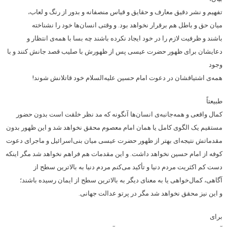
تفهیم و نشر دقیق معارف و حقایق و قیاس منصفانه و بدور از رنگ و لعاب،
میان حق و باطل هم برقرار نخواهد بود. و وقتی انسان‌ها خود را نشناخته
باشند و ظرفیت لازم را در خود ایجاد نکرده باشند چه بسا با همه‌ی انتظار و
دعایشان برای ظهور حضرت عیسی پس از ظهورش با صلیب قصد جانش کنند و با
وجود
همه‌ی اشتیاقشان در دعوت امام حسین علیه‌السلام خود قاتلانش شوند!
طبیعتاً
کمال واقعی و همه‌جانبه‌ی انسان‌ها آنگونه که مد نظر خلقت است بدون حضور
مستقیم یک الگوی کامل یا همان امام معصوم محقق نخواهد شد و این ظهور بدون
مقدماتش نتیجه‌ای بهتر از ظهور حضرت عیسی میان بنی‌اسرائیل و ماجرای دعوت
کوفه از امام حسین نخواهد داشت. و این مقدمات هم فراهم نخواهد شد مگر اینکه
دست کم اکثریت مردم دنیا و تأکید می‌کنم مردم دنیا به بالاترین سطح از
آگاهی، کمال‌خواهی یا به معنای دیگر به بالاترین سطح از ایمان رسیده باشند؛
و این نیز محقق نخواهد شد مگر در پرتو عدالت جهانی.
برای