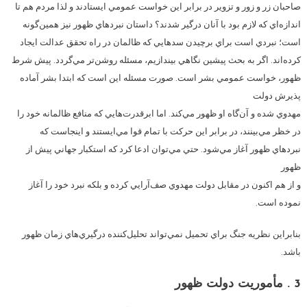
صاحبان زر و زور و تزوير در برابر اين خواست عمومي ايستادند و لذا مردم هم تا
اندازه‌اي كه لازم بود با آنان درگير شدند؟ داستان نبردهاي ظهور نيز همين‌گونه
است؛ نبردي است براي برچيدن سدهايي كه ظالمان در راه تحقق عدالت ايجاد
كرده‌اند. اگر به بحث پيشين نگاهي بيندازيم، مسئله روشن‌تر مي‌گردد. پيش شرط
ظهور، خواست عمومي بشر است. صورت مسئله اين است كه ابتدا بشر آماده
پذيرش دولت
مهدوي شده و آن‌گا‌ه او ظهور مي‌كند. اما ابرقدرت‌هايي كه منافع ظالمانه خود را
در خظر مي‌بينند، در برابر اين حركت با تمام قوا مي‌ايستند و اينجاست كه
نبردهاي ظهور آغاز مي‌شود. حتي مي‌توان ادعا كرد كه استكبار جهاني پيش از
ظهور
و از هم اكنون در مقابل دولت مهدوي صف‌آرايي كرده و بلكه نبرد خود را آغاز
نموده است.
بنابراين نظريه جنگ براي تحميل نمي‌تواند تحليل‌كننده درگيري‌هاي زمان ظهور
باشد.
3 . مأموريت دولت ظهور