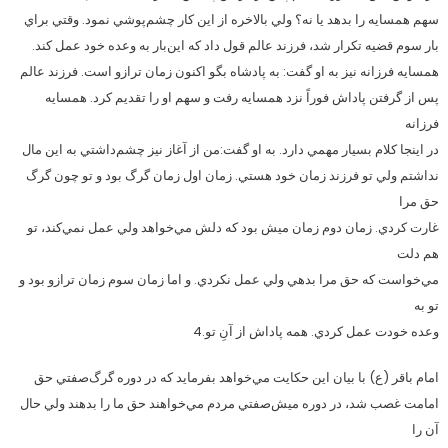
سهم همسايه را بدهد يا نه؟ ولي بالاخره از اين كار چشم‌پوشي نمود. وقتي براي
بار سوم قضيه تكرار شد، فرزند عالم قول داد كه اين‌بار به وعده خود عمل كند.
همسايه فرزانه نيز به او گفت: به پادشاه بگو اكنون زمان ترازو است. فرزند عالم
پس از گرفتن پاداش فوراً نزد همسايه رفت و سهم او را تقديم كرد. همسايه
فرزانه
در اينجا كلام بسيار مهمي دارد. به او گفت:من از آغاز نيز چشم‌داشتي به اين مال
نداشتم ولي تو فرزند زمان خود هستي. زمان اول زمان گرگ بود و تو چون گرگ
حق مرا
غارت كردي. زمان دوم زمان ميش بود كه دلش مي‌خواهد ولي عمل نمي‌كند، تو
هم دلت
مي‌خواست كه حق مرا بدهي ولي عمل نكردي. و اما زمان سوم زمان ترازو بود و
تو به
وعده خودت عمل كردي. همه پاداش از آنِ تو.4
امام باقر (ع) با بيان اين حكايت مي‌خواهد بفرمايد كه در دوره گرگ‌صفتي حق
امامت غصب شد، در دوره ميش‌صفتي مردم مي‌خواهند حق ما را بدهند ولي حال
آن‌ را