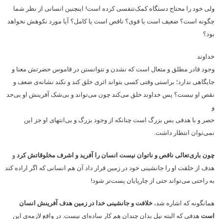
ولی خود را محتاج دستگاه کمک‌تنفسی کرده است! اینچنین انسانی از نظر شما
چگونه است؟ ضعیف است یا قوی؟ ناقص است یا کامل؟ آیا مورد نکوهش نخواهد
بود؟
خداوند
وجود قادر مطلق و متعال است که نشدن و نتوانستن در قاموس حضرتش معنا و
جایگاهی ندارد؛ براستی وقتی کسی بتواند اثری خلق کند و نکند نشانه‌ی ضعف و
نقص او نیست؟ پس خداوند خلق می‌کند چون می‌تواند و بی‌شک آفرینش او بی‌حد
و
حصر و با هدفی بس بزرگ است چنانکه از وجود بزرگ و بی‌انتهای او جز این
نمی‌توان انتظار داشت.
چون باری‌تعالی ناقص و ناتوان نیست انسان را آفرید و اشرف مخلوقاتش کرد
و
هدف از خلقت او را جانشینی خود در زمین قرار داد آن هم انسانی که اگر اراده کند
به راحتی می‌تواند حتی از چارپایان پست‌تر شود!
همانگونه که اشاره شد،
خلافت و جانشینی خدا در زمین هدف آفرینش انسان
است
هدفی که البته نیل بدان چندان هم کار ساده‌ای نیست. در واقع لازمه‌ی این