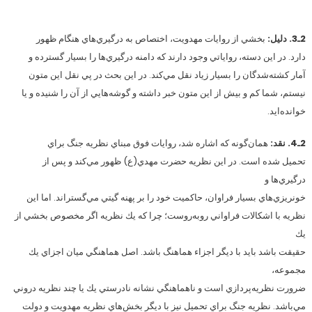
2ـ3. دليل:
بخشي از روايات مهدويت، اختصاص به درگيري‌هاي هنگام ظهور
دارد. در اين دسته، رواياتي وجود دارند كه دامنه درگيري‌ها را بسيار گسترده و
آمار كشته‌شدگان را بسيار زياد نقل مي‌كند. در اين بحث در پي نقل اين متون
نيستم، شما كم و بيش از اين متون خبر داشته و گوشه‌هايي از آن را شنيده و يا
خوانده‌ايد.
2ـ4. نقد:
همان‌گونه كه اشاره شد، روايات فوق مبناي نظريه جنگ براي
تحميل شده است. در اين نظريه حضرت مهدي(ع) ظهور مي‌كند و پس از
درگيري‌ها و
خونريزي‌هاي بسيار فراوان، حاكميت خود را بر پهنه گيتي مي‌گستراند. اما اين
نظريه با اشكالات فراواني روبه‌روست؛ چرا كه يك نظريه اگر مخصوص بخشي از
يك
حقيقت باشد بايد با ديگر اجزاء هماهنگ باشد. اصل هماهنگي ميان اجزاي يك
مجموعه،
ضرورت نظريه‌پردازي است و ناهماهنگي نشانه نادرستي يك يا چند نظريه دروني
مي‌باشد. نظريه جنگ براي تحميل نيز با ديگر بخش‌هاي نظريه مهدويت و دولت