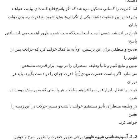
داشت،
اما اكثريت را كساني تشكيل مي‌دهند كه اگر پاسخ قانع كننده‌اي بيابند، خواهند
پذيرفت و اين جمعيت تشنه، يكي از نگراني‌هايش، شيوه به قدرت رسيدن دولت
پايان
تاريخ در انديشه شيعي است. اينجاست كه بحث شيوه ظهور اهميت مي‌يابد. يافتن
پاسخ
صحيح و منطقي براي اين پرسش، اولاً به ما كمك خواهد كرد كه حوادث پس از
ظهور را
تبيين و تبليغ كنيم و ثانياً وظيفه منتظران را در تهيه ابزار قدرت، مشخص
مي‌سازد. اگر بناست حضرت مهدي(ع) قدرت جهان را در دست بگيرد، بايد در
دوران
غيبت و انتظار، ابزار قدرت را فراهم ساخت. هر پاسخي كه به پرسش دوم داده
شود،
در وظيفه منتظران تأثير مستقيم خواهد داشت و مسير حركت در اين زمينه را
تعيين
خواهد كرد.
2ـ 2. آسيب‌شناسي شيوه ظهور:
برخي ظهور حضرت را ظهور سرخ و خونين