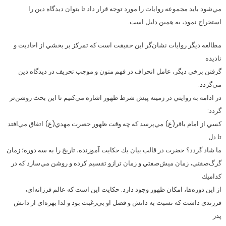
مي‌‌شود بايد مجموعه روايات را مورد توجه قرار داد تا بتوان ديدگاه دين را
استخراج نمود، به همين دليل است.
مطالعه ديگر روايات نشان‌گر اين حقيقت است كه تمركز بر بخشي از احاديث و
ناديده
گرفتن برخي ديگر، عامل انحراف در فهم متون و موجب تحريف در ديدگاه دين
مي‌گردد.
در ادامه به روايتي در زمينه پيش شرط ظهور اشاره مي‌كنيم تا اين بحث روشن‌‌تر
گردد:
كسي از امام باقر(ع) مي‌پرسد كه چه وقت ظهور حضرت مهدي(ع) اتفاق مي‌افتد
تا دل
ما شاد گردد؟ حضرت در قالب بيان يك حكايت آموزنده، تاريخ را به سه دوره؛ زمان
گرگ‌صفتي، زمان ميش‌صفتي و زمان ترازو تقسيم كرده و روشن مي‌سازد كه در
كداميك
از اين دوره‌ها، امكان ظهور وجود دارد. حكايت اين است كه عالم فرزانه‌اي،
فرزندي داشت كه نسبت به دانش و فضل او بي‌رغبت بود و لذا بهره‌اي از دانش
پدر