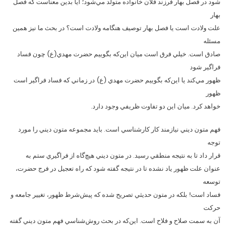
شود در فصل بهار فرزند فلان خانواده متولد مي‌شود؛ آيا بدين معناست كه فصل
بهار
علت ولادت است يا فصل بهار توصيف هنگامه ولادت است؟ در بحث ما نيز همين
مسئله
صادق است. خيلي فرق است ميان اين‌كه بگوييم حضرت مهدي(ع) چون فساد
فراگير شود
ظهور مي‌كند يا اين‌كه بگوييم حضرت مهدي (ع) در زماني كه فساد فراگير است
ظهور
خواهد كرد. ميان اين دو تفاوت ظريفي وجود دارد.
فهم متون ديني نيازمند كار كارشناسي است. بايد مجموعه متون ديني را مورد
توجه
قرار داد تا به نتيجه منطقي رسيد. در متون ديني هيچ‌گاه از فراگيري ستم به
عنوان علت ظهور ياد نشده تا در نتيجه گفته شود كه راه تعجيل در فرج حضرت،
توسعه
فساد است! بلكه در متون حديثي تصريح شده كه پيش‌شرط ظهور، تغيير جامعه و
حركت
آن به سمت صلاح و فلاح است. اين‌كه در بحث روش‌شناسي فهم متون ديني گفته