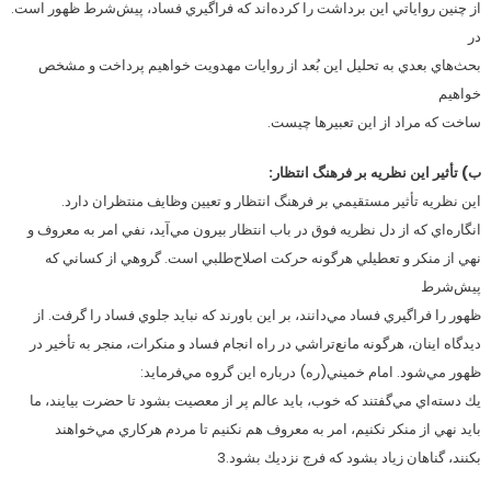
از چنين رواياتي اين برداشت را كرده‌اند كه فراگيري فساد، پيش‌شرط ظهور است.
در
بحث‌هاي بعدي به تحليل اين بُعد از روايات مهدويت خواهيم پرداخت و مشخص
خواهيم
ساخت كه مراد از اين تعبيرها چيست.
ب) تأثير اين نظريه بر فرهنگ انتظار:
اين نظريه تأثير مستقيمي بر فرهنگ انتظار و تعيين وظايف منتظران دارد.
انگاره‌اي كه از دل نظريه فوق در باب انتظار بيرون مي‌آيد، نفي امر به معروف و
نهي از منكر و تعطيلي هرگونه حركت اصلاح‌طلبي است. گروهي از كساني كه
پيش‌شرط
ظهور را فراگيري فساد مي‌دانند، بر اين باورند كه نبايد جلوي فساد را گرفت. از
ديدگاه اينان، هرگونه مانع‌تراشي در راه انجام فساد و منكرات، منجر به تأخير در
ظهور مي‌شود. امام خميني(ره) درباره اين گروه مي‌فرمايد:
يك دسته‌اي مي‌گفتند كه خوب، بايد عالم پر از معصيت بشود تا حضرت بيايند، ما
بايد نهي از منكر نكنيم، امر به معروف هم نكنيم تا مردم هركاري مي‌خواهند
بكنند، گناهان زياد بشود كه فرج نزديك بشود.3