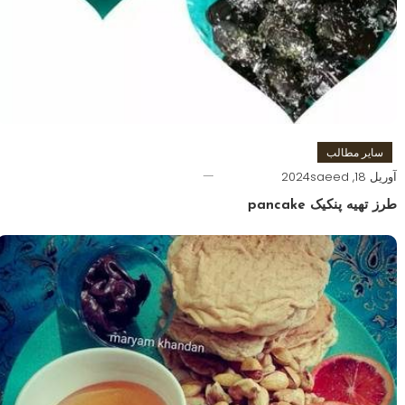
سایر مطالب
آوریل 18, 2024
saeed
طرز تهیه پنکیک pancake