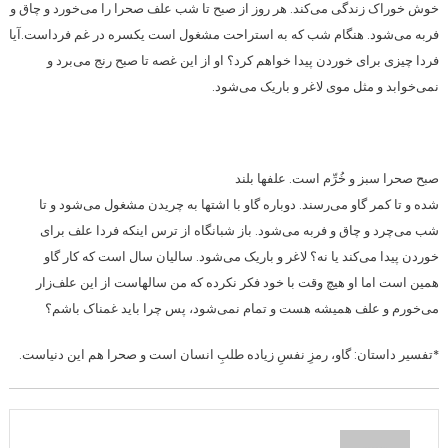
خوش خوراک زندگی می‌کند. هر روز از صبح تا شب علف صحرا را می‌خورد و چاق و
فربه می‌شود. هنگام شب که به استراحت مشغول است یکسره در غم فرداست.آیا
فردا چیزی برای خوردن پیدا خواهم کرد؟ او از این غصه تا صبح رنج می‌برد و
نمی‌خوابد و مثل موی لاغر و باریک می‌شود.
صبح صحرا سبز و خُرِّم است. علفها بلند
شده و تا کمر گاو می‌رسند. دوباره گاو با اشتها به چریدن مشغول می‌شود و تا
شب می‌چرد و چاق و فربه می‌شود. باز شبانگاه از ترس اینکه فردا علف برای
خوردن پیدا می‌کند یا نه؟ لاغر و باریک می‌شود. سالیان سال است که کار گاو
همین است اما او هیچ وقت با خود فکر نکرده که من سالهاست از این علف‌‌زار
می‌خورم و علف همیشه هست و تمام نمی‌شود، پس چرا باید غمناک باشم؟
*تفسیر داستان: گاو، رمزِ نفسِ زیاده طلبِ انسان است و صحرا هم این دنیاست.