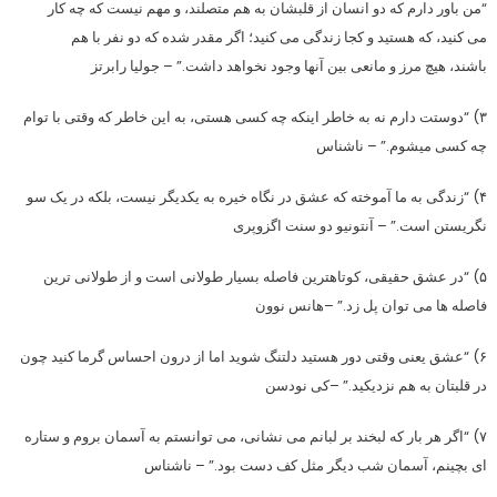
“من باور دارم که دو انسان از قلبشان به هم متصلند، و مهم نیست که چه کار
می کنید، که هستید و کجا زندگی می کنید؛ اگر مقدر شده که دو نفر با هم
باشند، هیچ مرز و مانعی بین آنها وجود نخواهد داشت.” – جولیا رابرتز
۳) “دوستت دارم نه به خاطر اینکه چه کسی هستی، به این خاطر که وقتی با توام
چه کسی میشوم.” – ناشناس
۴) “زندگی به ما آموخته که عشق در نگاه خیره به یکدیگر نیست، بلکه در یک سو
نگریستن است.” – آنتونیو دو سنت اگزوپری
۵) “در عشق حقیقی، کوتاهترین فاصله بسیار طولانی است و از طولانی ترین
فاصله ها می توان پل زد.” –هانس نوون
۶) “عشق یعنی وقتی دور هستید دلتنگ شوید اما از درون احساس گرما کنید چون
در قلبتان به هم نزدیکید.” –کی نودسن
۷) “اگر هر بار که لبخند بر لبانم می نشانی، می توانستم به آسمان بروم و ستاره
ای بچینم، آسمان شب دیگر مثل کف دست بود.” – ناشناس