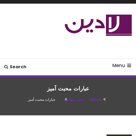
Ski
T
Conten
مدل لباس،اس ام اس جدید،مسائل
لادین
زناشویی،پزشکی،مد،دکوراسیون،آشپزی،مطالب تفریحی
Menu
Search
عبارات محبت آمیز
Home
سایر مطالب
عبارات محبت آمیز