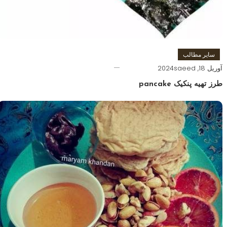
سایر مطالب
آوریل 18, 2024
saeed
طرز تهیه پنکیک pancake