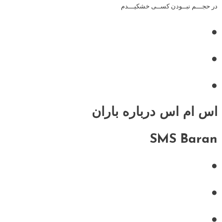
در حجـــم نبــودن کســی خشکیـــدم
•
•
•
اس ام اس درباره باران
SMS Baran
•
•
•