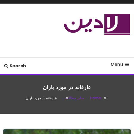
Ski
T
Conten
مدل لباس،اس ام اس جدید،مسائل
لادین
زناشویی،پزشکی،مد،دکوراسیون،آشپزی،مطالب تفریحی
Menu
Search
عارفانه در مورد باران
Home
سایر مطالب
عارفانه در مورد باران