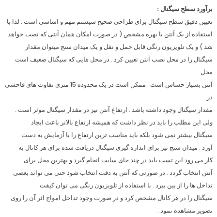
برآورد سطح سیگنال :
تعیین دقیق سطح سیگنال برای طراحی صحیح سیستم مهم و اساسی است . لذا با
استفاده از یک آنتن با بهره مشخص ( در صورت امکان همان آنتی که نصب خواهد
شد ) و یک تلویزیون رنگی قابل حمل و نقل و یک میدان سنج میتوان مقدار
سیگنال را در محل نصب آنتن تعیین کرد . در محل هایی که سیگنال ضعیف است
محل
آنتن بسیار حساس است . ممکن است در یک محدوده 15 متری تفاوت های فاحشی
در
مقدار سیگنال وجود داشته باشد . ارتفاع آنتن نیز در مقدار سیگنال موثر است .
ولی این مطلب را باید در نظر داشت که همیشه ارتفاع بالاتر باعث ایجاد
سیگنال بیشتر نمی شود بلکه باید مناسب ترین ارتفاع را با آزمایش به دست
آورد . میدان سنج نیز برای اندازه گیری سیگنال دریافت شده برای هر کانال به
کار می رود.این تست باید در چند جای سایت انجام گیرد و بهترین محل برای
آنتن انتخاب گردد . در صورتی که آنتن به دقت انتخاب شود حتی می تواند بعضی
تداخل ها را از بین ببرد . با استفاده از تلویزیون رنگی می توان کیفت
سیگنال را در هر کانال مشخص کرد و در صورت وجود تداخل امواج اثر آن را روی
تصویر مشاهده نمود .