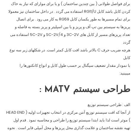
برای فواصل طولانی ( بین چندین ساختمان ) و یا برای موارای که نیاز به خاک
کردن کابل باشد کابل RG11/U استفاده می گردد . در داخل ساختمان نیز معمولا
برای تمام مسیرها به طور یکسان کابل RG59 به کار می رود . برای اتصال
پریزها به سیستم بین تپ آف و پریز و یا بین اسپلیتر و پریز بسته به فاصله و
تعداد پریزهای مسیر از کابل های 3C-2V و 4/SC-2V و 5C-2V استفاده می
گردد
هرچه ضریب حرف C بالاتر باشد افت کابل کمتر است. در شکلهای زیر سه نوع
کابل
با نمودار مقدار تضعیف سیگنال بر حسب طول کابل و انواع کانکتورها را
میبینید:
طراحی سیستم MATV :
الف : طراحی سیستم توزیع
از آنجا که افت سیستم توزیع آنتن مرکزی در انتخاب تجهیزات اولیه ( HEAD END
) موثر است لذا باید ابتدا سیستم توزیع را طراحی و محاسبه نمود . قدم اول
تهیه نقشه ساختمان و علامت گذاری محل پریزها و محل آمپلی فایر است . نحوه