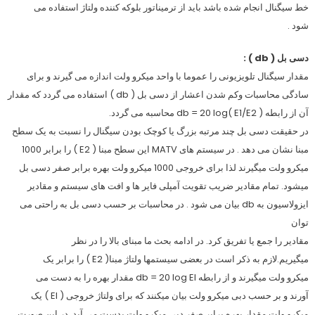
خط سیگنال انجام شده باشد باید از ترمیناتور بلوکه کننده ولتاژ استفاده می
شود .
دسی بل ( db ) :
مقدار سیگنال تلویزیونی را عموما با واحد میکرو ولت اندازه می گیرند و برای
سادگی محاسبات وکم شدن اعشار از دسی بل ( db ) استفاده می گردد که مقدار
آن از رابطه ( db = 20 log( E1/E2 محاسبه می گردد.
در حقیقت دسی بل چند مرتبه بزرگ یا کوچک بودن سیگنال را نسبت به یک سطح
مبنا نشان می دهد . در سیستم های MATV این سطح مبنا ( E2 ) را برابر 1000
میکرو ولت میگیرند لذا برای خروجی 1000 میکرو ولت بهره برابر صفر دسی بل
میشود. تمام مقادیر ضریب تقویت آمپلی فایر ها و افت های سیستم و مقادیر
ایزولاسیون به db بیان می شود . در محاسبات بر حسب دسی بل به راحتی می
توان
مقادیر را جمع یا تفریق کرد. در ادامه بحث ما مبنای بالا را در نظر
میگیریم.لازم به ذکر است در بعضی سیستمها ولتاژ مبنا( E2 ) را برابر یک
میکرو ولت میگیرند و از رابطه db = 20 log El مقدار بهره را به دست می
آورند و بر حسب دبی میکرو ولت بیان میکنند که برای ولتاژ خروجی ( El ) یک
میکرو ولت مقدار بهره برابر صفر دبی میکرو ولت بدست می آید. در این صورت