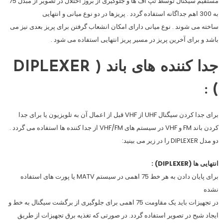
مستقیم سیگنال توسط تپ آف ها و جلوگیری از بروز اختلال در تصویر از مبدل 75
به 300 اهم جداگانه استفاده گردد . پریزها در دو نوع میانی و انتهایی
ساخته می شوند . نوع میانی دارای امکان انشعاب گرفتن برای پریز بعدی نیز می
باشد و برای آخرین پریز در مسیر پریز انتهایی استفاده می شود .
جدا کننده های باند ( DIPLEXER
) :
برای جدا کردن سیگنال UHF از VHF قبل از اعمال آن به تلویزیون یا برای جدا
کردن باند FM و VHF در سیستم های VHF/FM از جدا کننده ها استفاده می گردد .
دو مدل DIPLEXER را در زیر می بینید:
انتهایی ها (DIPLEXER) :
برای پایان دادن به هر خط 75 اهمی در سیستم MATV یا پورت های استفاده
نشده
در تجهیزات باید یک مقاومت 75 اهمی برای جلوگیری از برگشت سیگنال به خط و
ایجاد شبح در تصویر استفاده گردد. در صورتی که تغذیه برق تجهیزات از طریق