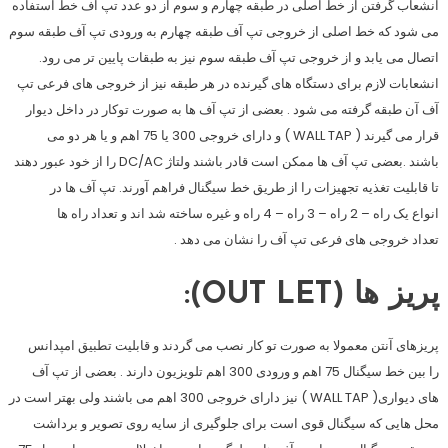
انشعاب گرفتن از خط اصلی در طبقه چهارم و سوم از دو عدد تپ آف خط استفاده
می شود که خط اصلی از خروجی تپ آف طبقه چهارم به ورودی تپ آف طبقه سوم
اتصال می یابد و از خروجی تپ آف طبقه سوم نیز به طبقات پایین تر می رود.
انشعابات لازم برای دستگاه های گیرنده در هر طبقه نیز از خروجی های فرعی تپ
آف آن طبقه گرفته می شود . بعضی از تپ آف ها به صورت توکار در داخل دیوار
قرار می گیرند ( WALL TAP ) و دارای خروجی 300 یا 75 اهم و یا هر دو می
باشند .بعضی تپ آف ها ممکن است قادر باشند ولتاژ DC/AC را از خود عبور دهند
تا قابلیت تغذیه تجهیزات را از طریق خط سیگنال فراهم آورند. تپ آف ها در
انواع یک راه – 2 راه – 3 راه – 4 راه و غیره ساخته شد اند و تعداد راه ها
تعداد خروجی های فرعی تپ آف را نشان می دهد .
پریز ها (OUT LET):
پریزهای آنتن معمولا به صورت تو کار نصب می گردند و قابلیت تطبیق امپدانس
را بین خط سیگنال 75 اهم و ورودی 300 اهم تلویزیون دارند . بعضی از تپ آف
های دیواری( WALL TAP ) نیز دارای خروجی 300 اهم می باشند ولی بهتر است در
محل هایی که سیگنال قوی است برای جلوگیری از سایه روی تصویر و برداشت