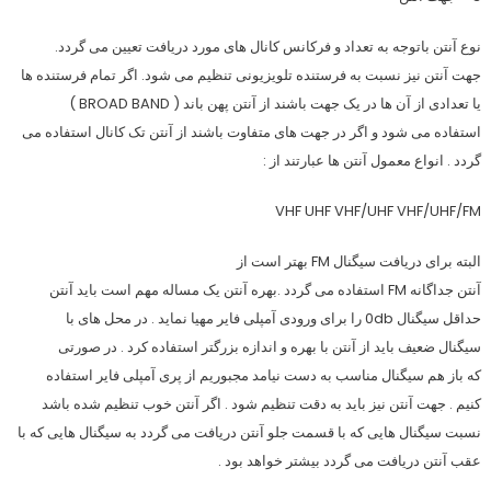
نوع آنتن باتوجه به تعداد و فرکانس کانال های مورد دریافت تعیین می گردد.
جهت آنتن نیز نسبت به فرستنده تلویزیونی تنظیم می شود. اگر تمام فرستنده ها
یا تعدادی از آن ها در یک جهت باشند از آنتن پهن باند ( BROAD BAND )
استفاده می شود و اگر در جهت های متفاوت باشند از آنتن تک کانال استفاده می
گردد . انواع معمول آنتن ها عبارتند از :
VHF UHF VHF/UHF VHF/UHF/FM
البته برای دریافت سیگنال FM بهتر است از
آنتن جداگانه FM استفاده می گردد .بهره آنتن یک مساله مهم است باید آنتن
حداقل سیگنال 0db را برای ورودی آمپلی فایر مهیا نماید . در محل های با
سیگنال ضعیف باید از آنتن با بهره و اندازه بزرگتر استفاده کرد . در صورتی
که باز هم سیگنال مناسب به دست نیامد مجبوریم از پری آمپلی فایر استفاده
کنیم . جهت آنتن نیز باید به دقت تنظیم شود . اگر آنتن خوب تنظیم شده باشد
نسبت سیگنال هایی که با قسمت جلو آنتن دریافت می گردد به سیگنال هایی که با
عقب آنتن دریافت می گردد بیشتر خواهد بود .