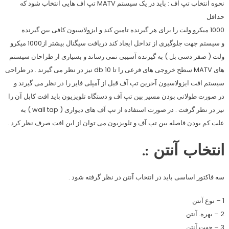
نحوه انتخاب تپ آف : باید در یک سیستم MATV تپ آف هایی انتخاب شود که
حداقل
1000 میکرو ولت را برای هر گیرنده تامین کند و ایزولاسیون کافی بین گیرنده
و سیستم جهت جلوگیری از تداخل ایجاد کند دریافت سیگنال بیشتر از1000 میکرو
ولت ( صفر دسی بل ) به گیرنده آسیبی نمی رساند و بسیاری از طراحان سیستم
های MATV سطح خروجی های فرعی را تا 10 db نیز در نظر می گیرند . در طراحی
سیستم افت ایزولاسیون آخرین تپ آف قبل از آمپلی فایر را در نظر می گیرند و
در صورت طولانی بودن مسیر بین تپ آف و دستگاه تلویزیون باید افت کابل آن را
نیز در نظر گرفت . در صورت استفاده از تپ آف های دیواری ( wall tap ) به
علت کم بودن فاصله بین تپ آف و تلویزیون می توان از این افت صرف نظر کرد .
انتخاب آنتن :.
سه فاکتور اساسی باید در انتخاب آنتن در نظر گرفته شود .
1 – نوع آنتن
2 – بهره. آنتن
3 – جهت آنتن