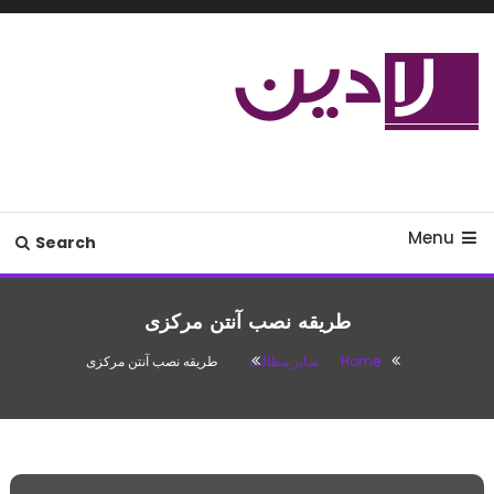
Ski
T
Conten
مدل لباس،اس ام اس جدید،مسائل
لادین
زناشویی،پزشکی،مد،دکوراسیون،آشپزی،مطالب تفریحی
Menu
Search
طریقه نصب آنتن مرکزی
Home
سایر مطالب
طریقه نصب آنتن مرکزی