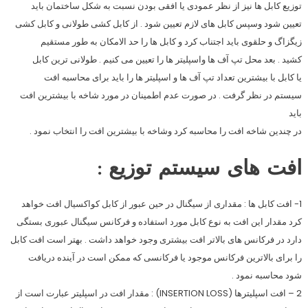
توزیع کابل ها نیز از نظر عمودی یا افقی بودن نسبت به شکل ساختمان باید
تعیین شود وسپس کابل های لازم تعیین شود . از کابل کشی طولانی و کابل کشی
زیگزاگ و حلقوی باید اجتناب کرد و کابل ها را حد الامکان به طور مستقیم
کشید . بعد محل تپ آف ها واسپلیتر ها را تعیین می کنیم . طولانی ترین کابل
یا کابل با بیشترین تعداد تپ آف ها و اسپلیتر ها را باید برای محاسبه افت
سیستم در نظر گرفت . در صورت عدم اطمینان در مورد شاخه با بیشترین افت
باید
در چندین شاخه افت را محاسبه کرد وشاخه با بیشترین افت را انتخاب نمود .
افت های سیستم توزیع :
1- افت کابل ها : مقداری از سیگنال در حین عبور از کابل کواکسیال افت خواهد
کرد مقدار این افت به نوع کابل مورد استفاده و فرکانس سیگنال عبوری بستگی
دارد در فرکانس های بالاتر افت بیشتری وجود خواهد داشت . بهتر است افت کابل
را برای بالاترین فرکانس موجود یا فرکانسی که ممکن است در آینده دریافت
شود محاسبه نمود .
2 – افت اسپلیترها (INSERTION LOSS) : مقدار افت در اسپلیتر عبارت است از