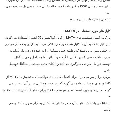
برای مقدار مبنای 1000 میکرو ولت که در حالت قبلی صفر دسی بل به دست می
آمد
60 دبی میکرو ولت بیان میشود.
کابل های مورد استفاده در MATV :
در کابل کشی سیستم های MATV از کابل کواکسیال 75 اهمی استفاده می گردد .
این کابل ها که به آن ها کابل هم محور هم اطلاق می شود دارای یک هادی مرکزی
از جنس مس می باشند که وظیفه حمل سیگنال را به عهده دارد و یک شیلد به
صورت بافته مسی که دور کابل را گرفته و از اثر القا و تداخل روی سیگنال
توسط عوامل خارجی جلوگیری می کند و امکان جذب مستقیم سیگنال توسط
هادی
مرکزی را از بین می برد . برای اتصال کابل های کواکسیال به تجهیزات MATV از
کانکتور های نوع F استفاده می گردد که بسته به نوع کابل سایز آن انتخاب می
گردد . کابل های مورد استفاده در سیستم MATV برای خطوط اصلی RG6 – RG11
–
RG59 می باشد که تفاوت آن ها در مقدار افت کابل به ازای طول مشخص می
باشد .