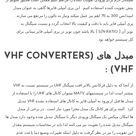
پیش تقویت کننده استفاده کنیم . این پری آمپلی فایرها گاهی به عنوان مبدل
امپدانس 300 به 75 اهم نیز عمل میکند ونیاز به بالون را مرتفع می سازند .
پری آمپلی فایر باید با دقت و کیفیت بالا انتخاب گردد و نسبت سیگنال به
نویز آن ( S/N RATIO ) بالا باشد چون نویز در پری آمپلی فایر مبنایی برای
کل سیستم خواهد بود .
مبدل های VHF CONVERTERS)
VHF) :
از آنجا که به دلیل فرکانس بالاتر افت سیگنال UHF در سیستم نسبت به VHF
بیشتر است لذا در سیستمهای MATV میتوان کانال های UHF را با استفاده از
مبدل ها قبل از ورود به آمپلی فایر به کانال های استفاده نشده VHF تبدیل
کرد . البته برای هر کانال یک مبدل مجزا مورد نیاز است . در برخی از مبدل
ها امکان میکس یک سیگنال ورودی دیگر با سیگنال تبدیل شده وجود دارد مبدل ها
سیگنال تبدیل شده را تقویت نیز می کنند لذا باید در محاسبات سیستم مقدار
این تقویت را نیز در نظر گرفت به دلیل اینکه تغییرات وسیع دما باعث عدم