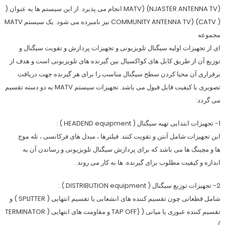
(NJASTER ANTENNA TV) (MATV انجام می پذیرد. از این سیستم ها به عنوان (
COMMUNITY ANTENNA TV) (CATV ) نیز نامبرده می شود. یک سیستم MATV
مجموعه
ای از تجهیزات اولیه سیگنال تلویزیونی و تجهیزات پردازش و تقویت سیگنال و
توزیع آن از طریق کابل های کواکسیال بین گیرنده های تلویزیونی است و هدف از
برقراری آن محیا کردن سطح سیگنال مناسب را برای هر گیرنده جهت دریافت
تصویری با کیفیت قابل قبول می باشد. تجهیزات سیستم MATV به دو دسته تقسیم
می گردد:
1- تجهیزات ابتدایی تهیه سیگنال ( HEADEND equipment ) :
این تجهیزات شامل آنتن و تقویت کنند. فیلترها ، مبدل های فرکانسی ، تله موج
ها و مچینگ ها می باشد که برای پردازش سیگنال تلویزیونی و رساندن آن به
اندازه و کیفیت مطلوب برای گیرنده. ها به کار می روند .
2- تجهیزات توزیع سیگنال ( DISTRIBUTION equipment ) :
شامل قطعاتی چون تقسیم کننده های انشعابی یا تقسیم انتهایی ( SPLITTER ) و
تقسیم کننده عبوری یا میانی ( (TAP OFF و مقاومت های انتهایی ( TERMINATOR
)