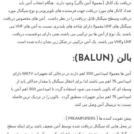
دریافت یک کانال (معمولا آنتن یاگی) وجود دارند . هنگام انتخاب آنتن باید
تعداد کانال های مورد دریافت جهت فرستنده های تلویزیونی و نوع سیگنال مورد
دریافت وسطح سیگنال قابل دریافت را در نظر داشت . آنتن های مخصوص دریافت
سیگنال های UHF معمولا دارای شاخه های بلندتری نسبت به آنتن های VHF می
باشند .یک نوع از آنتن ها نیز ترکیبی می باشند یعنی دارای دو قسمت دریافت
UHF وVHF می باشند. یک آنتن ترکیبی در شکل زیر نشان داده شده است.
بالن (BALUN):
آنتن ها معمولا امپدانس 300 اهم دارند در درحالی که تجهیزات MATV دارای
امپدانس 75 اهم می باشند لذا برای انتقال سیگنال با مقدار حداکثر باید از
وسیله ای که بالون نامیده می شود استفاده گردد تا امپدانس 300 اهم آنتن با
امپدانس 75 اهم سایر تجهیزات منطبق گردد . بالون را در نزدیک ترین فاصله
نسبت به ترمینال آنتن وصل می کنند .
پیش تقویت کننده ها ( PREAMPLIFIERS ) :
در محل هایی که سیگنال دریافت شده توسط آنتن ضعیف باشد برای اینکه سطح
سیگنال لازم برای ورودی تقویت کننده را فراهم کنیم ممکن است مجبور شویم از