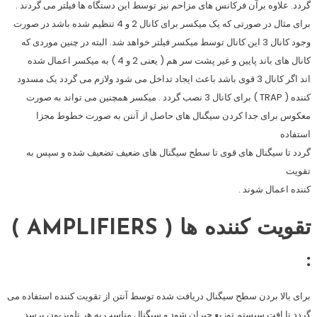
گردد. علاوه برآن فرکانس های مزاحم نیز توسط این دستگاه ها فیلتر می گردند .
برای مثال در صورتی که یک میکسر برای کانال 2 و 4 تنظیم شده باشد در صورت
وجود کانال 3 این کانال توسط میکسر فیلتر خواهد شد. البته در چنین موردی که
کانال های باند پایین و غیر پشت سر هم ( یعنی 2 و 4 ) به میکسر اعمال شده
اند اگر کانال 3 قوی باشد باعث ایجاد تداخل می شود ولازم می گردد یک مسدود
کننده ( TRAP ) برای کانال 3 نصب گردد . میکسر همچنین می تواند به صورت
معکوس برای جدا کردن سیگنال های حاصل از آنتن به صورت خطوط مجزا
استفاده
گردد تا سیگنال های قوی تا سطح سیگنال های ضعیف تضعیف شده و سپس به
تقویت
کننده اعمال شوند .
تقویت کننده ها ( AMPLIFIERS )
:
برای بالا بردن سطح سیگنال دریافت شده توسط آنتن از تقویت کننده استفاده می
گردد تا افت سیستم توزیع جبران شود و سیگنال مناسب به هر تلویزیون برسد .