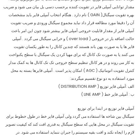
مقدار توانایی آمپلی فایر در تقویت کننده برحسب دسی بل بیان می شود و ضریب
بهره تقویت سیگنال( GAIN ) نام دارد . هنگام انتخاب آمپلی فایر باید مشخصات
آن را دقیقا مورد مطالعه قرار داد نباید مجموع سیگنال ورودی و ضریب تقویت
آمپلی فایر از مقدار قابلیت خروجی آمپلی فایر بیشتر شود چون این امر باعث
حالت اضافه بار در خروجی ( over load ) و خرابی سیگنال می گردد . آمپلی
فایر ها یا به صورت پهن باند هستند که چندین کانال را به طور یکسان تقویت
می کنند یا به صورت تک کانال که برای مهیا کردن یک سیگنال با سطح یکنواخت
به کار می روند و در هر کانال تنظیم سطح خروجی تک تک کانال ها به کمک مدار
کنترل تقویت اتوماتیک ( AGC ) امکان پذیر است . آمپلی فایرها بسته به محل
مورد استفاده به دو نوع تقسیم میگردند:
الف :آمپلی فایر توزیع ( DISTRIBUTION AMP )
ب : آمپلی فایر خط ( LINE AMP )
آمپلی فایر توزیع در ابتدا برای توزیع
سیگنال بین شاخه ها استفاده می گردد ولی آمپلی فایر خط در طول خطوط برای
تقویت سیگنال در محل هایی که سطح سیگنال به قدری افت کند که کیفیت تصویر
لازم را ایجاه نکند و افت بقیه سیستم را جبران ننماید استفاده می شود. در