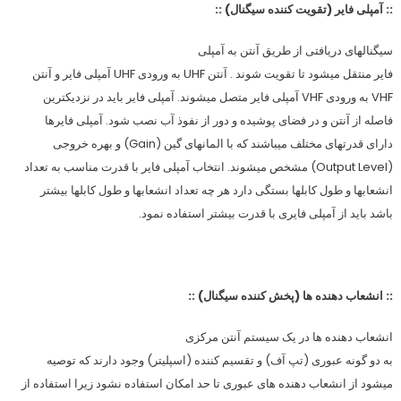
:: آمپلی فایر (تقویت کننده سیگنال) ::
سیگنالهای دریافتی از طریق آنتن به آمپلی
فایر منتقل میشود تا تقویت شوند . آنتن UHF به ورودی UHF آمپلی فایر و آنتن
VHF به ورودی VHF آمپلی فایر متصل میشوند. آمپلی فایر باید در نزدیکترین
فاصله از آنتن و در فضای پوشیده و دور از نفوذ آب نصب شود. آمپلی فایرها
دارای قدرتهای مختلف میباشند که با المانهای گین (Gain) و بهره خروجی
(Output Level) مشخص میشوند. انتخاب آمپلی فایر با قدرت مناسب به تعداد
انشعابها و طول کابلها بستگی دارد هر چه تعداد انشعابها و طول کابلها بیشتر
باشد باید از آمپلی فایری با قدرت بیشتر استفاده نمود.
:: انشعاب دهنده ها (پخش کننده سیگنال) ::
انشعاب دهنده ها در یک سیستم آنتن مرکزی
به دو گونه عبوری (تپ آف) و تقسیم کننده (اسپلیتر) وجود دارند که توصیه
میشود از انشعاب دهنده های عبوری تا حد امکان استفاده نشود زیرا استفاده از