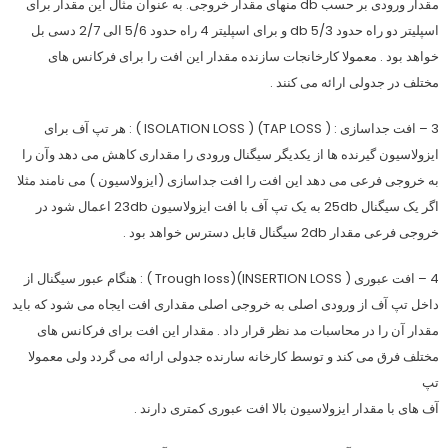
مقدار ورودی بر حسب db منهای مقدار خروجی. به عنوان مثال این مقدار برای
اسپلیتر دو راه حدود 5/3 db و برای اسپلیتر 4 راه حدود 5/6 الی 2/7 دسی بل
خواهد بود . معمولا کارخانجات سازنده مقدار این افت را برای فرکانس های
مختلف در جدولی ارائه می کنند .
3 – افت جداسازی : ( TAP LOSS) ( ISOLATION LOSS ) : هر تپ آف برای
ایزولاسیون گیرنده ها از یکدیگر سیگنال ورودی را مقداری کاهش می دهد وآن را
به خروجی فرعی می دهد این افت را افت جداسازی (ایزولاسیون ) می نامند مثلا
اگر یک سیگنال 25db به یک تپ آف با افت ایزولاسیون 23db اعمال شود در
خروجی فرعی مقدار 2db سیگنال قابل دسترس خواهد بود .
4 – افت عبوری ( INSERTION LOSS)(Trough loss ) : هنگام عبور سیگنال از
داخل تپ آف از ورودی اصلی به خروجی اصلی مقداری افت ایجاه می شود که باید
مقدار آن را در محاسبات مد نظر قرار داد . مقدار این افت برای فرکانس های
مختلف فرق می کند و توسط کارخانه سارنده جدولی ارائه می گردد ولی معمولا
تپ
آف های با مقدار ایزولاسیون بالا افت عبوری کمتری دارند .