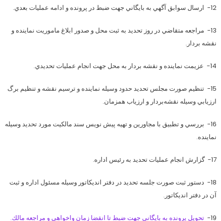
12- ارسال سوابق آگهي به بايگاني جهت ضبط در پرونده و ادامه عمليات بعدي.
13- مراجعه متقاضي در روز تحديد به ثبت محل و صدور ابلاغ ماموريت نماينده و
نقشه بردار.
14- عزيمت نماينده و نقشه بردار به محل جهت انجام عمليات تحديدي.
15- تنظيم صورت مجلس تحديد حدود وسيله نماينده و ترسيم نقشه و تنظيم برگ
ارزيابي وسيله نقشه‌بردار و ارزياب همزمان.
16- بررسي و تطبيق با مجاورين و تهيه پيش نويس سند مالكيت مورد تحديد وسيله
نماينده.
17- گزارش انجام عمليات تحديد به رئيس اداره.
18- دستور ثبت صورت جلسه تحديد در دفتر انديكاتور وسيله مسئول اداره و ثبت
آن در دفتر انديكاتور.
19-
تحويل پرونده به بايگاني جهت ضبط تا انقضا زمان واخواهي و مراجعه مالك.