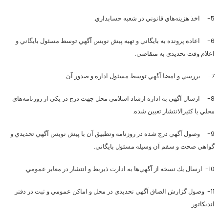
5- اخذ هزينه‌هاي قانوني در شعبه حسابداري.
6- اعاده پرونده به بايگاني و تهيه پيش نويس آگهي توسط مسئول بايگاني و
اعلام وقت تحديدي به متقاضي.
7- بررسي و امضا آگهي توسط مسئول اداره و صدور آن.
8- ارسال آگهي به اداره ارشاد اسلامي محل جهت درج در يكي از روزنامه‌هاي
محلي يا كثيرالانتشار تعيين شده.
9- وصول آگهي درج شده در روزنامه وتطبيق آن با پيش نويس آگهي تحديدي و
گواهي صحت و سقم آن وسيله مسئول بايگاني.
10- ارسال يك نسخه از آگهي‌ها به ادارت ذيربط و انتشار در معابر عمومي.
11- وصول گزارش الصاق آگهي تحديدي در محل و اماكن عمومي و ثبت در دفتر
انديكاتور.