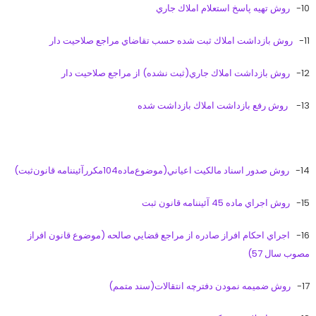
10-
روش تهيه پاسخ استعلام املاك جاري
11-
روش بازداشت املاك ثبت شده حسب تقاضاي مراجع صلاحيت دار
12-
روش بازداشت املاك جاري(ثبت نشده) از مراجع صلاحيت دار
13-
روش رفع بازداشت املاك بازداشت شده
14-
روش صدور اسناد مالكيت اعياني(موضوع‌ماده104مكررآئيننامه قانون‌ثبت)
15-
روش اجراي ماده 45 آئيننامه قانون ثبت
16-
اجراي احكام افراز صادره از مراجع قضايي صالحه (موضوع قانون افراز
مصوب سال 57)
17-
روش ضميمه نمودن دفترچه انتقالات(سند متمم)