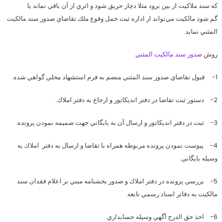
كه سند ملاكيت از بين برود مثلا دچار حريق شود و اثري از آن باقي نماند يا
گم شود مالكيت مي‌تواند از اداره ثبت حمل وقوع ملك تقاضاي صدور سند مالكيت
المثني نمايد.
روش
صدور سند مالكيت المثني
1- قبول تقاضاي صدور سند المثني منضم به فرم استشهاد محلي گواهي شده.
2- دستور ثبت تقاضا در دفتر انديكاتور و ارجاع به دفتر املاك.
3- ثبت در دفتر انديكاتور و ارسال آن به بايگاني جهت ضميمه نمودن پرونده.
4- پيوست نمودن پرونده مربوطه همراه با تقاضا و ارسال به دفتر املاك به
وسيله بايگاني.
5- بررسي پرونده در دفتر املاك و صدور بخشنامه مبني بر اعلام فقدان سند
مالكيت به دفاتر اسناد رسمي تابعه.
6- اخذ حق الدرج آگهي وسيله حسابداري.