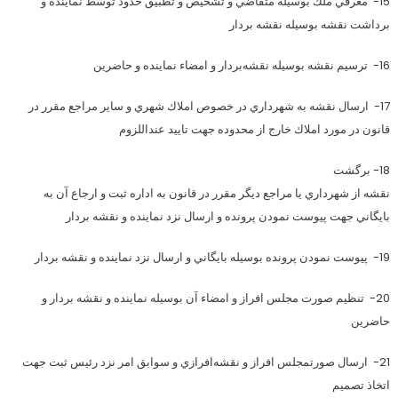
15- معرفي ملك بوسيله متقاضي و تشخيص و تطبيق حدود توسط نماينده و
برداشت نقشه بوسيله نقشه بردار
16- ترسيم نقشه بوسيله نقشه‌بردار و امضاء نماينده و حاضرين
17- ارسال نقشه به شهرداري در خصوص املاك شهري و ساير مراجع مقرر در
قانون در مورد املاك خارج از محدوده جهت تاييد عنداللزوم
18- برگشت
نقشه از شهرداري يا مراجع ديگر مقرر در قانون به اداره ثبت و ارجاع آن به
بايگاني جهت پيوست نمودن پرونده و ارسال نزد نماينده و نقشه بردار
19- پيوست نمودن پرونده بوسيله بايگاني و ارسال نزد نماينده و نقشه بردار
20- تنظيم صورت مجلس افراز و امضاء آن بوسيله نماينده و نقشه بردار و
حاضرين
21- ارسال صورتمجلس افراز و نقشه‌افرازي و سوابق امر نزد رئيس ثبت جهت
اتخاذ تصميم