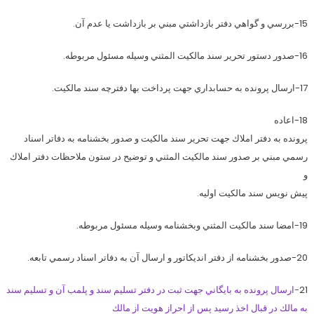
15-بررسي و گواهي دفتر بازداشتي مبني بر بازداشت يا عدم آن.
16-صدور دستور تحرير سند مالكيت المثني وسيله مسئول مربوطه.
17-ارسال پرونده به حسابداري جهت پرداخت بها دفترچه سند مالكيت.
18-اعاده
پرونده به دفتر املاك جهت تحرير سند مالكيت و صدور بخشنامه به دفاتر اسناد
رسمي مبني بر صدور سند مالكيت المثني و توضيح در ستون ملاحظات دفتر املاك
و
پيش نويس سند مالكيت اوليه.
19-امضا سند مالكيت المثني وبخشنامه وسيله مسئول مربوطه.
20-صدور بخشنامه از دفتر انديكاتور و ارسال آن به دفاتر اسناد رسمي تابعه.
21
-ارسال پرونده به بايگاني جهت ثبت در دفتر تسليم سند و پلمب آن و تسليم سند
به مالك در قبال اخذ رسيد پس از احراز هويت از مالك