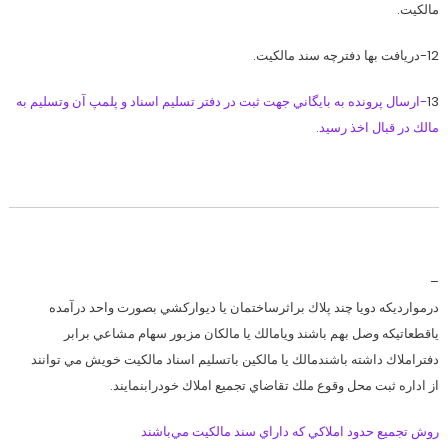
مالكيت.
12-دريافت بها دفترچه سند مالكيت.
13
-ارسال پرونده به بايگاني جهت ثبت در دفتر تسليم اسناد و پلمپ آن وتسليم به
مالك در قبال اخذ رسيد.
–
درموارديكه دويا چند پلاك براثرساختمان يا ديواركشي بصورت واحد درآمده
ياقطعاتيكه وصل بهم باشند ويامالك يا مالكان مزبور سهام مشاعي برابر
دفتراملاك داشته باشندمالك يا مالكين باتسليم اسناد مالكيت خويش مي توانند
از اداره ثبت محل وقوع ملك تقاضاي تجميع املاك خودرابنمايند.
روش تجميع حدود املاكي كه داراي سند مالكيت مي‌باشند