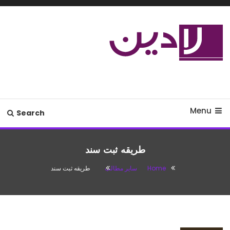
Ski
T
Conten
مدل لباس،اس ام اس جدید،مسائل
لادین
زناشویی،پزشکی،مد،دکوراسیون،آشپزی،مطالب تفریحی
Menu
Search
طریقه ثبت سند
Home
سایر مطالب
طریقه ثبت سند