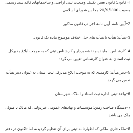
1- قانون: قانون تعیین تکلیف وضعیت ثبتی اراضی و ساختمانهای فاقد سند رسمی
مصوب 20/9/1390 مجلس شورای اسلامی.
2-آیین نامه: آیین نامه اجرائی قانون مذکور.
3-هیأت: هیأت یا هیأت های حل اختلاف موضوع ماده یک قانون.
4-کارشناس: نماینده و نقشه بردار و کارشناس ثبتی که به موجب ابلاغ مدیرکل
ثبت استان به عنوان کارشناس تعیین می گردد.
5-دبیر هیأت: کارمندی که به موجب ابلاغ مدیرکل ثبت استان به عنوان دبیر هیأت
تعیین می گردد.
6-واحد ثبتی: اداره ثبت اسناد و املاک شهرستان.
7-دستگاه صاحب زمین: مؤسسات و نهادهای عمومی غیردولتی که مالک یا متولی
ملک می باشد.
8-ملک جاری: ملکی که اظهارنامه ثبتی برای آن تنظیم گردیده، اما تاکنون در دفتر