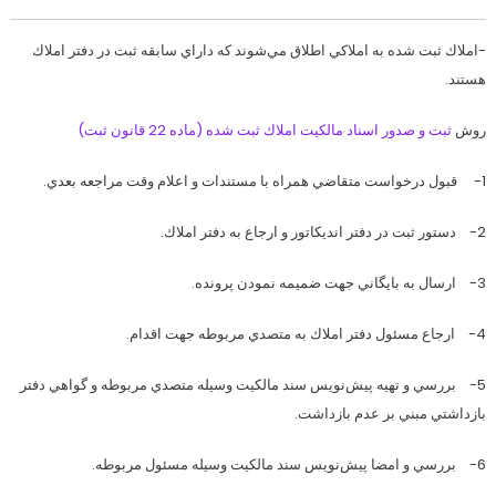
-املاك ثبت شده به املاكي اطلاق مي‌شوند كه داراي سابقه ثبت در دفتر املاك
هستند.
روش
ثبت و صدور اسناد مالكيت املاك ثبت شده (ماده 22 قانون ثبت)
1- قبول درخواست متقاضي همراه با مستندات و اعلام وقت مراجعه بعدي.
2- دستور ثبت در دفتر انديكاتور و ارجاع به دفتر املاك.
3- ارسال به بايگاني جهت ضميمه نمودن پرونده.
4- ارجاع مسئول دفتر املاك به متصدي مربوطه جهت اقدام.
5- بررسي و تهيه پيش‌نويس سند مالكيت وسيله متصدي مربوطه و گواهي دفتر
بازداشتي مبني بر عدم بازداشت.
6- بررسي و امضا پيش‌نويس سند مالكيت وسيله مسئول مربوطه.