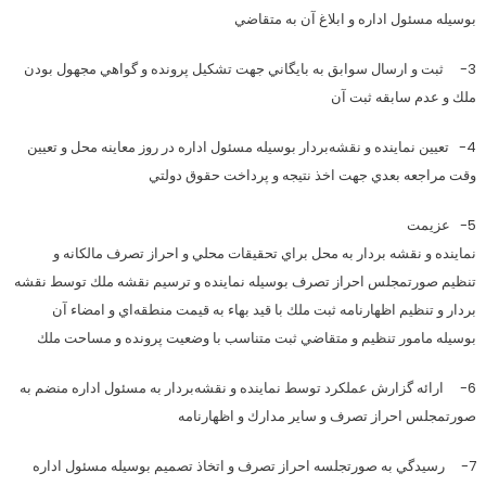
بوسيله مسئول اداره و ابلاغ آن به متقاضي
3- ثبت و ارسال سوابق به بايگاني جهت تشكيل پرونده و گواهي مجهول بودن
ملك و عدم سابقه ثبت آن
4- تعيين نماينده و نقشه‌بردار بوسيله مسئول اداره در روز معاينه محل و تعيين
وقت مراجعه بعدي جهت اخذ نتيجه و پرداخت حقوق دولتي
5- عزيمت
نماينده و نقشه بردار به محل براي تحقيقات محلي و احراز تصرف مالكانه و
تنظيم صورتمجلس احراز تصرف بوسيله نماينده و ترسيم نقشه ملك توسط نقشه
بردار و تنظيم اظهارنامه ثبت ملك با قيد بهاء به قيمت منطقه‌اي و امضاء آن
بوسيله مامور تنظيم و متقاضي ثبت متناسب با وضعيت پرونده و مساحت ملك
6- ارائه گزارش عملكرد توسط نماينده و نقشه‌بردار به مسئول اداره منضم به
صورتمجلس احراز تصرف و ساير مدارك و اظهارنامه
7- رسيدگي به صورتجلسه احراز تصرف و اتخاذ تصميم بوسيله مسئول اداره