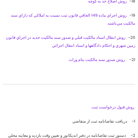
18-
روش اصلاح حد به كوچه
19-
روش اجراي ماده 149 الحاقي قانون ثبت نسبت به املاكي كه داراي سند
مالكيت مي‌باشند
20-
روش ابطال اسناد مالكيت قبلي و صدور سند مالكيت جديد در اجراي قانون
زمين شهري و احكام دادگاهها و اسناد انتقال اجرائي
21-
روش صدور سند مالكيت بنام وراث
روش قبول درخواست ثبت
1- دريافت تقاضانامه ثبت از متقاضي
2- دستور ثبت تقاضانامه در دفتر انديكاتور و تعيين وقت بازديد و معاينه محلي