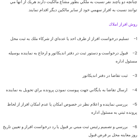
چنانچه دو ياچند نفر نسبت به ملكي بطور مشاع مالكيت دارند هريك از انها مي
توانند نسبت به افراز سهمي خود از ساير مالكين ديگر اقدام نمايند.
روش افراز املاك
1- تسليم درخواست افراز از طرف احد يا عده‌اي از شركاء ملك به ثبت محل
2- قبول درخواست و دستور ثبت در دفتر انديكاتور و ارجاع به نماينده بوسيله
مسئول اداره
3- ثبت تقاضا در دفتر انديكاتور
4- ارسال تقاضا به بايگاني جهت پيوست نمودن پرونده براي تحويل به نماينده
5- بررسي نماينده و اعلام نظر در خصوص امكان يا عدم امكان افراز از لحاظ
پرونده ثبتي به مسئول اداره
6- بررسي و تصميم رئيس ثبت مبني بر قبول يا رد درخواست افراز و تعيين تاريخ
روز معاينه محل بر فرض قبول