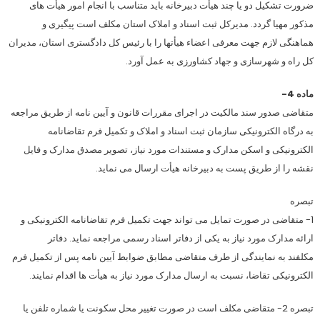
ضرورت تشکیل دو یا چند هیأت دبیرخانه باید متناسب با انجام امور هیأت های
مذکور مهیا گردد. مدیرکل ثبت اسناد و املاک استان مکلف است پیگیری و
هماهنگی لازم جهت معرفی اعضاء هیأتها را با رئیس کل دادگستری استان، مدیران
کل راه و شهرسازی و جهاد کشاورزی به عمل آورد.
ماده 4-
متقاضی صدور سند مالکیت در اجرای مقررات قانون و آیین نامه از طریق مراجعه
به درگاه الکترونیکی سازمان ثبت اسناد و املاک و تکمیل فرم تقاضانامه
الکترونیکی و اسکن مدارک و مستندات مورد نیاز، تصویر مصدق مدارک و فایل
نقشه را از طریق پست به دبیرخانه هیأت ارسال می نماید.
تبصره
1- متقاضی در صورت تمایل می تواند جهت تکمیل فرم تقاضانامه الکترونیکی و
ارائه مدارک مورد نیاز به یکی از دفاتر اسناد رسمی مراجعه نماید. دفاتر
مکلفند به نمایندگی از طرف متقاضی مطابق ضوابط آیین نامه پس از تکمیل فرم
الکترونیکی تقاضا، نسبت به ارسال مدارک مورد نیاز به هیأت ها اقدام نمایند.
تبصره 2- متقاضی مکلف است در صورت تغییر محل سکونت یا شماره تلفن یا