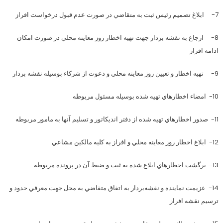
7- ابلاغ تصميم رئيس ثبت به متقاضي در صورت عدم قبول درخواست افراز
8- ارجاع به نقشه بردار جهت تهيه اخطار روز معاينه محلي در صورت امكان
ادامه افراز
9- تهيه اخطار و تعيين روز معاينه محلي و دعوت از شركاء بوسيله نقشه بردار
10- امضاء اخطارهاي تهيه شده بوسيله مسئول مربوطه
11- صدور اخطارهاي تهيه شده از دفتر انديكاتور و تسليم آنها به مامور مربوطه
12- ابلاغ اخطار روز معاينه محلي و افراز به كليه مالكين مشاعي
13- برگشت اخطارهاي ابلاغ شده به ثبت و ضبط آن در پرونده مربوطه
14- عزيمت نماينده و نقشه‌بردار به اتفاق متقاضي به محل جهت معرفي حدود و
ترسيم نقشه افراز