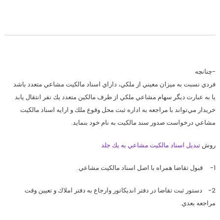
-چنانچه
فردي نسبت به ميزان معيني از ملكي، داراي اسناد مالكيت مشاعي متعدد باشد
يا به عبارت ديگر سهام مشاعي ملكي از طرف مالكين متعدد يك نفر انتقال يابد
خريدار مي‌تواند با مراجعه به اداره ثبت محل وقوع ملك و ارايه اسناد مالكيت
مشاعي درخواست صدور سند مالكيت به نام خود بنمايد.
روش
تبديل اسناد مالكيت مشاعي به يك جلد
1- قبول تقاضا همراه با اصل اسناد مالكيت مشاعي.
2- دستور ثبت تقاضا در دفتر انديكاتور وارجاع به دفتر املاك و تعيين وقت
مراجعه بعدي.