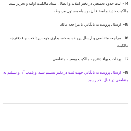
14- ثبت حدود تجميعي در دفتر املاك و ابطال اسناد مالكيت اوليه و تحرير سند
مالكيت جديد و امضاء آن بوسيله مسئول مربوطه
15- ارسال پرونده به بايگاني تا مراجعه مالك
16- مراجعه متقاضي و ارسال پرونده به حسابداري جهت پرداخت بهاء دفترچه
مالکيت
17- پرداخت بهاء دفترچه مالكيت بوسيله متقاضي
18-
ارسال پرونده به بايگاني جهت ثبت در دفتر تسليم سند و پلمپ آن و تسليم به
متقاضي در قبال اخذ رسيد
–