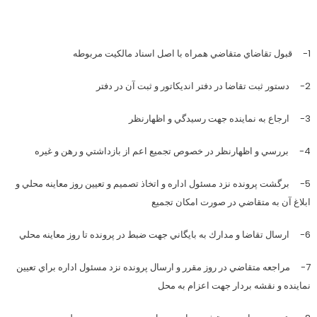
1- قبول تقاضاي متقاضي همراه با اصل اسناد مالكيت مربوطه
2- دستور ثبت تقاضا در دفتر انديكاتور و ثبت آن در دفتر
3- ارجاع به نماينده جهت رسيدگي و اظهارنظر
4- بررسي و اظهارنظر در خصوص تجميع اعم از بازداشتي و رهن و غيره
5- برگشت پرونده نزد مسئول اداره و اتخاذ تصميم و تعيين روز معاينه محلي و
ابلاغ آن به متقاضي در صورت امكان تجميع
6- ارسال تقاضا و مدارك به بايگاني جهت ضبط در پرونده تا روز معاينه محلي
7- مراجعه متقاضي در روز مقرر و ارسال پرونده نزد مسئول اداره براي تعيين
نماينده و نقشه بردار جهت اعزام به محل