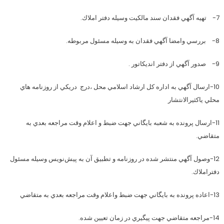
7- تهيه آگهي فقدان سند مالكيت وسيله دفتر املاك.
8- بررسي وامضا آگهي فقدان به وسيله مسئول مربوطه.
9- صدور آگهي از دفتر انديكاتور .
10-ارسال آگهي به اداره كل ارشاد اسلامي محل ،درج دريكي از روزنامه هاي
محلي ياكثيرالانتشار
11-ارسال پرونده به شعبه بايگاني جهت ضبط و اعلام وقت مراجعه بعدي به
متقاضي.
12-وصول آگهي منتشر شده در روزنامه و تطبيق آن به پيش‌نويس وسيله مسئول
دفتراملاك.
13-اعاده پرونده به بايگاني جهت ضبط واعلام وقت مراجعه بعدي به متقاضي
14-مراجعه متقاضي جهت پيگيري در زمان تعيين شده.