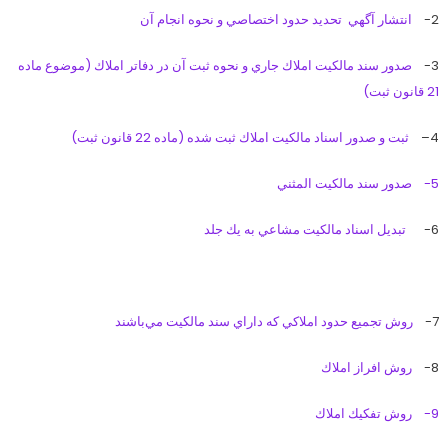
2-
انتشار آگهي تحديد حدود اختصاصي و نحوه انجام آن
3-
صدور سند مالكيت املاك جاري و نحوه ثبت آن در دفاتر املاك (موضوع ماده
21 قانون ثبت)
4
–
ثبت و صدور اسناد مالكيت املاك ثبت شده (ماده 22 قانون ثبت)
5-
صدور سند مالكيت المثني
6-
تبديل اسناد مالكيت مشاعي به يك جلد
7-
روش تجميع حدود املاكي كه داراي سند مالكيت مي‌باشند
8-
روش افراز املاك
9-
روش تفكيك املاك