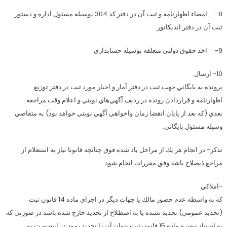
8- امضاء اظهارنامه و ثبت آن در دفتر كد 304 بوسيله مسئول اداره و دستور
ثبت آن در دفتر انديكاتور
9- اخذ حقوق دولتي متعلقه بوسيله حسابداري
10- ارسال
پرونده به بايگاني جهت ثبت در دفتر آمار و اخبار مورد ثبت در دفتر توزيع
اظهارنامه و قراردادن رونده در رديف آگهي‌هاي نوبتي و اعلام وقت مراجعه
بعدي (كه بعد از پايان انقضا زمان واخواهي آگهي نوبتي خواهد بود) به متقاضي
وسيله مسئول بايگاني.
تذكر- در انجام هر يك از مراحل ياد شده فوق چنانچه قانونا نياز به استعلام از
مراجع ذيصلاح باشد وفق مقررات انجام شود.
-املاكي
كه به واسطه عدم حضور مالك يا جهات ديگر در اجراي ماده 14 قانون ثبت
(تحديد عمومي) تحديد نشده يا به اصطلاح از تحديد خارج شده باشد در صورتي كه
به استناد تبصره ماده 15 قانون ثبت نتوان آن را تحديد نمود در اينصورت به