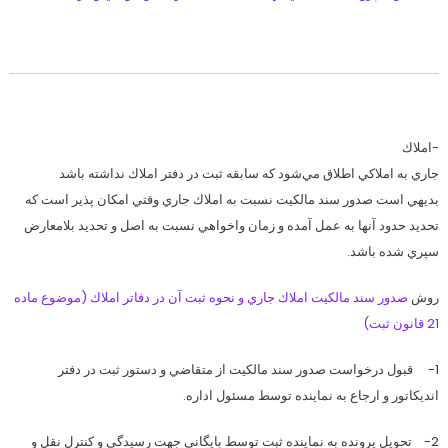
-املاك
جاري به املاكي اطلاق مي‌شود كه سابقه ثبت در دفتر املاك نداشته باشد
بديهي است صدور سند مالكيت نسبت به املاك جاري وقتي امكان پذير است كه
تحديد حدود آنها به عمل آمده و زمان واخواهي نسبت به اصل و تحديد بلامعارض
سپري شده باشد.
روش
صدور سند مالكيت املاك جاري و نحوه ثبت آن در دفاتر املاك (موضوع ماده
21 قانون ثبت)
1- قبول درخواست صدور سند مالكيت از متقاضي و دستور ثبت در دفتر
انديكاتور و ارجاع به نماينده توسط مسئول اداره.
2- تحويل پرونده به نماينده ثبت توسط بايگاني جهت رسيدگي و كنترل نقل و