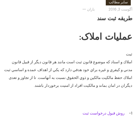
سایر مطالب
آگوست 3, 2016
باران
طریقه ثبت سند
عمليات املاک:
ثبت
املاك و اسناد كه موضوع قانون ثبت است مانند هر قانون ديگر از قبيل قانون
مدني و كيفري و غيره براي خود هدفي دارد كه يكي از اهداف عمده و اساسي ثبت
املاك حفظ مالكيت مالكين و ذوي الحقوق نسبت به آنهاست. تا از تجاوز و تعدی
ديگران در امان بماند و مالكيت افراد از امنيت برخوردار باشند.
1-
روش قبول درخواست ثبت