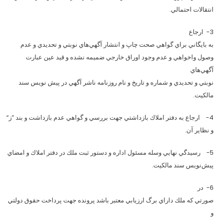
انتقالات احتمالي.
3- ارجاع
به بايگاني براي گواهي صحت چاپ و انتشار آگهي‌هاي نوبتي و تحديدي و عدم
وصول واخواهي و عدم وجود اوراق خارجي ضميمه نشده و قيد عين عبارت
آگهي‌هاي
نوبتي و تحديدي و شماره و تاريخ و نام روزنامه ناشر آگهي در پيش نويس سند
مالكيت.
4- ارجاع به دفتر املاك بازداشتي جهت بررسي و گواهي عدم بازداشت و بند ”ز“
و نظاير آن.
5- رسيدگي نهايي وسله مسئول اداره و دستور ثبت ملك در دفتر املاك و امضاي
پيش‌نويس سند مالكيت.
6- در
صورتي كه ملك داراي برگ ارزيابي معتبر باشد پرونده جهت پرداخت حقوق دولتي
و