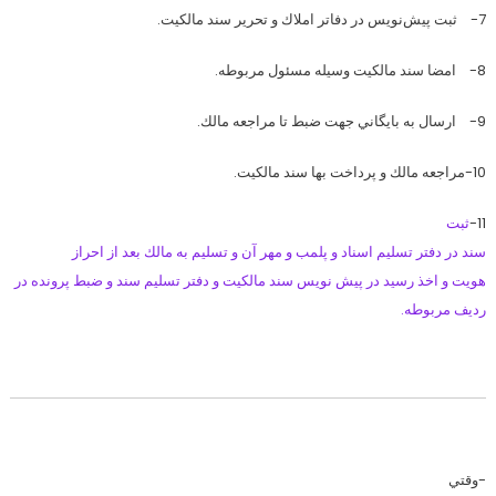
7- ثبت پيش‌نويس در دفاتر املاك و تحرير سند مالكيت.
8- امضا سند مالكيت وسيله مسئول مربوطه.
9- ارسال به بايگاني جهت ضبط تا مراجعه مالك.
10-مراجعه مالك و پرداخت بها سند مالكيت.
11-
ثبت
سند در دفتر تسليم اسناد و پلمب و مهر آن و تسليم به مالك بعد از احراز
هويت و اخذ رسيد در پيش نويس سند مالكيت و دفتر تسليم سند و ضبط پرونده در
رديف مربوطه.
-وقتي