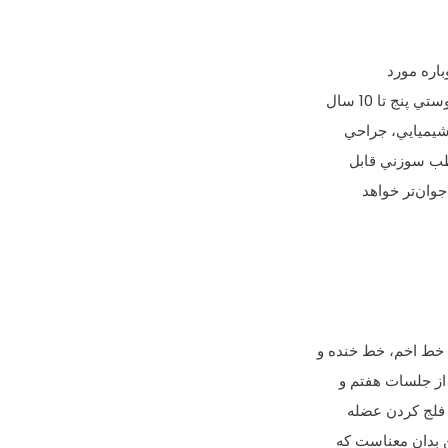
باره مورد
ج تا 10 سال
 شيميايي، جراحي
 طب سوزني قابل
وان‌تر خواهد
 خط اخم، خط خنده و
از جلسات هفتم و
 فلج كردن عضله
ن بدان معناست كه