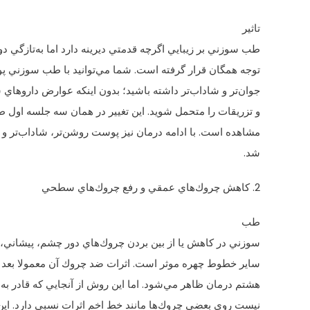
تاثير
طب سوزني بر زيبايي اگرچه قدمتي ديرينه دارد اما به‌تازگي دو
توجه همگان قرار گرفته است. شما مي‌توانيد با طب سوزني پوستي پن
جوان‌تر و شاداب‌تر داشته باشيد؛ بدون اينكه عوارض داروهاي
و تزريقات را متحمل شويد. اين تغيير در همان سه جلسه اول
مشاهده است. با ادامه درمان نيز پوست روشن‌تر، شاداب‌تر و ج
شد.
2. كاهش چروك‌هاي عمقي و رفع چروك‌هاي سطحي
طب
سوزني در كاهش يا از بين بردن چروك‌هاي دور چشم، پيشاني،
ساير خطوط چهره موثر است. اثرات ضد چروك آن معمولا بعد 
هشتم درمان ظاهر مي‌شود. اما اين روش از آنجايي كه قادر به
نيست روي بعضي چروك‌ها مانند خط اخم اثرات نسبي دارد. اي