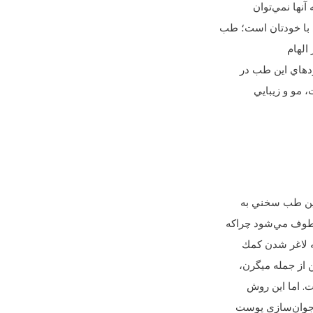
نها نمي‌توان
 با خودتان است؛ طب
الهام
دهاي اين طب در
، مو و زيبايي
 اين طب سخني به
طوف مي‌شود چراكه
ه لاغر شدن كمك
 از جمله ميگرن،
. اما اين روش
و جوان‌سازي پوست