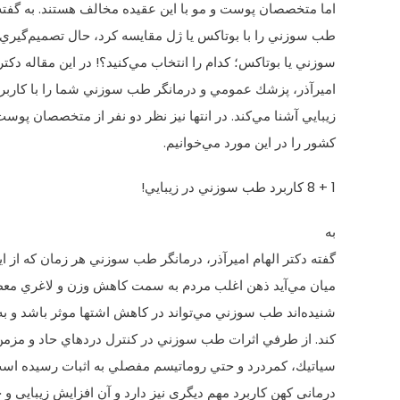
اما متخصصان پوست و مو با اين عقيده مخالف هستند. به گفته آ
طب سوزني را با بوتاكس يا ژل مقايسه كرد، حال تصميم‌گيري
سوزني يا بوتاكس؛ كدام را انتخاب مي‌كنيد؟! در اين مقاله دكتر 
اميرآذر، پزشك عمومي و درمانگر طب سوزني شما را با كاربر
زيبايي آشنا مي‌كند. در انتها نيز نظر دو نفر از متخصصان پوست
كشور را در اين مورد مي‌خوانيم.
1 + 8 كاربرد طب سوزني در زيبايي!
به
گفته دكتر الهام اميرآذر، درمانگر طب سوزني هر زمان كه از
ميان مي‌آيد ذهن اغلب مردم به سمت كاهش وزن و لاغري مع
شنيده‌اند طب سوزني مي‌تواند در كاهش اشتها موثر باشد و ب
كند. از طرفي اثرات طب سوزني در كنترل دردهاي حاد و مزمن
سياتيك، كمردرد و حتي روماتيسم مفصلي به اثبات رسيده است
درماني كهن كاربرد مهم ديگري نيز دارد و آن افزايش زيبايي 