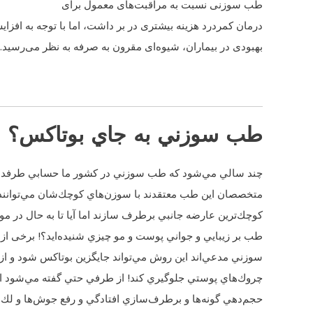
طب سوزنی نسبت به مراقبت‌های معمول برای
درمان كمردرد هزینه بیشتری در بر داشت، اما با توجه به افزا
بهبودی در بیماران، شیوه‌ای مقرون به صرفه به نظر می‌رسید.
طب سوزني به جاي بوتاكس؟
چند سالي مي‌شود كه طب سوزني در كشور ما حسابي طرفدار 
متخصصان اين طب معتقدند با سوزن‌هاي كوچك‌شان مي‌توانند 
كوچك‌ترين عارضه جانبي برطرف سازند اما آيا تا به حال در مورد
طب بر زيبايي و جواني پوست و مو چيزي شنيده‌ايد؟! برخی از
سوزني مدعي‌اند اين روش مي‌تواند جايگزين بوتاكس شود و از 
چروك‌هاي پوستي جلوگيري كند! از طرفي حتي گفته مي‌شود اي
حجم‌دهي گونه‌ها و برطرف‌سازي افتادگي و رفع جوش‌ها و ل