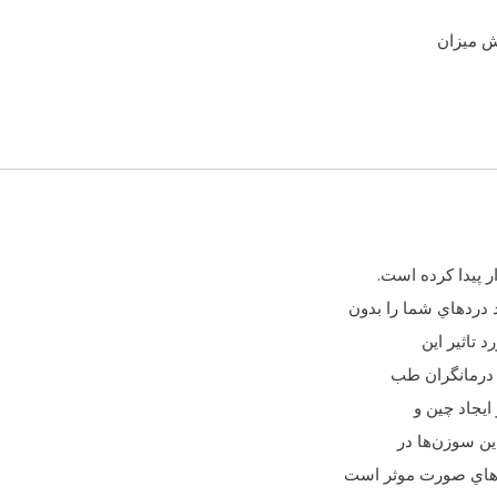
یش میزان
پيدا كرده است.
دردهاي شما را بدون
 تاثير اين
 درمانگران طب
ايجاد چين و
ن سوزن‌ها در
ك‌هاي صورت موثر است