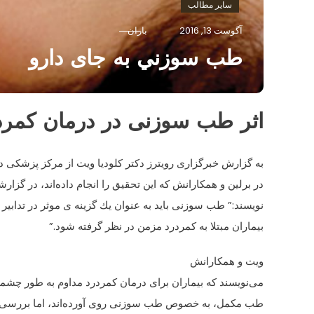
سایر مطالب
آگوست 13, 2016
باران
طب سوزني به جای دارو
اثر طب سوزنی در درمان كمرد
به گزارش خبرگزاری رویترز دكتر كلودیا ویت از مركز پزشكی د
در برلین و همكارانش كه این تحقیق را انجام داده‌اند، در گزا
نویسند:” طب سوزنی باید به عنوان یك گزینه ی موثر در تدابیر
بیماران مبتلا به كمردرد مزمن در نظر گرفته شود.”
ویت و همكارانش
می‌نویسند كه بیماران برای درمان كمردرد مداوم به طور چشم
طب مكمل، به خصوص طب سوزنی روی آورده‌اند، اما بررسی‌ها