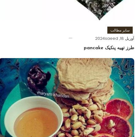
سایر مطالب
آوریل 18, 2024
saeed
طرز تهیه پنکیک pancake