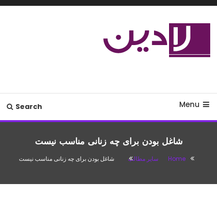
Ski
T
Conten
مدل لباس،اس ام اس جدید،مسائل
لادین
زناشویی،پزشکی،مد،دکوراسیون،آشپزی،مطالب تفریحی
Menu
Search
شاغل بودن برای چه زنانی مناسب نیست
Home
سایر مطالب
شاغل بودن برای چه زنانی مناسب نیست
سایر مطالب
آگوست 17, 2016
باران
شاغل بودن برای چه زنانی مناسب نیست