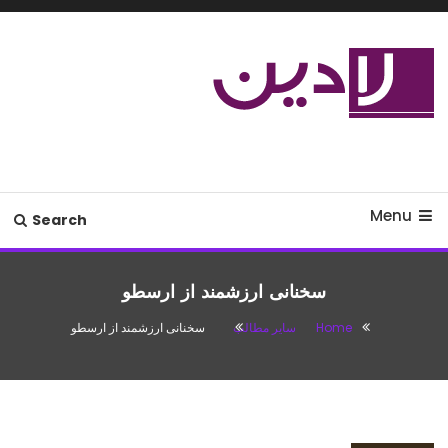
Ski
T
Conten
مدل لباس،اس ام اس جدید،مسائل
لادین
زناشویی،پزشکی،مد،دکوراسیون،آشپزی،مطالب تفریحی
Menu
Search
سخنانی ارزشمند از ارسطو
Home
سایر مطالب
سخنانی ارزشمند از ارسطو