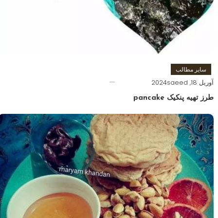
سایر مطالب
آوریل 18, 2024
saeed
طرز تهیه پنکیک pancake