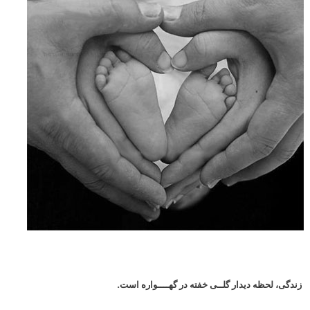
زندگی، لحظه دیدار گلــی خفته در گهــــواره است.