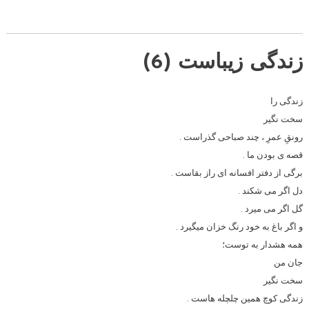
زندگی زیباست (6)
زندگی را
ﺳﺨﺖ ﻧﮕﯿﺮ
ﺭﻭﻧﻖِ ﻋﻤﺮِ ، ﭼﻨﺪ ﺻﺒﺎﺣﯽ ﮔﺬﺭﺍﺳﺖ .
ﻗﺼﻪ ﯼ ﺑﻮﺩﻥ ﻣﺎ .
ﺑﺮﮔﯽ ﺍﺯ ﺩﻓﺘﺮ ﺍﻓﺴﺎﻧﻪ ﺍﯼ ﺭﺍﺯ ﺑﻘﺎﺳﺖ .
ﺩﻝ ﺍﮔﺮ ﻣﯽ ﺷﮑﻨﺪ .
ﮔﻞ ﺍﮔﺮ ﻣﯽ ﻣﯿﺮﺩ .
ﻭ ﺍﮔﺮ ﺑﺎﻍ ﺑﻪ ﺧﻮﺩ ﺭﻧﮓ ﺧﺰﺍﻥ ﻣﯿﮕﯿﺮﺩ .
ﻫﻤﻪ ﻫﺸﺪﺍﺭ ﺑﻪ ﺗﻮﺳﺖ؛
ﺟﺎﻥ ﻣﻦ
ﺳﺨﺖ ﻧﮕﯿﺮ
ﺯﻧﺪﮔﯽ ﮐﻮﭺ ﻫﻤﯿﻦ ﭼﻠﭽﻠﻪ ﻫﺎﺳﺖ .