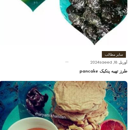
سایر مطالب
آوریل 18, 2024
saeed
طرز تهیه پنکیک pancake