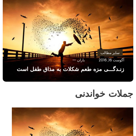
سایر مطالب
آگوست 16, 2016
باران
زنـدگـــی مزه طعم شکلات به مذاق طفل است
جملات خواندنی