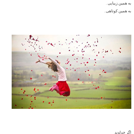
ﺑﻪ ﻫﻤﯿﻦ ﺯﯾﺒﺎﯾﯽ .
ﺑﻪ ﻫﻤﯿﻦ ﮐﻮﺗﺎﻫﯽ..
اگر خداوند