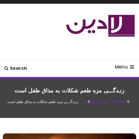
Ski
T
Conten
مدل لباس،اس ام اس جدید،مسائل
لادین
زناشویی،پزشکی،مد،دکوراسیون،آشپزی،مطالب تفریحی
Menu
Search
زنـدگـــی مزه طعم شکلات به مذاق طفل است
Home
سایر مطالب
زنـدگـــی مزه طعم شکلات به مذاق طفل است