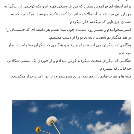
برای لحظه ای فراموش میکرد که من عروسکی کهنه ام و تکه کوچکی از زندگی به
من ارزانی میداشت ، احتمالا همه آنچه را که به فکرم میرسید نمیگفتم بلکه به
همه ی چیزهایی که میگفتم فکر میکردم.
کمتر میخوابیدم و بیشتر رویا میدیدم چون میدانستم هر دقیقه ای که چشممان را
بر هم میگذاریم شصت ثانیه ی نو را از دست میدهیم.
هنگامی که دیگران می ایستند راه میرفتم و هنگامی که دیگران میخوابیدند بیدار
میماندم.
هنگامی که دیگران صحبت میکردند گوش میدادم و از خوردن یک بستنی شکلاتی
چه لذتی که نمیبردم.
کینه ها و نفرت هایم را روی تکه ای یخ مینوشتم و زیر نور آفتاب دراز میکشیدم.