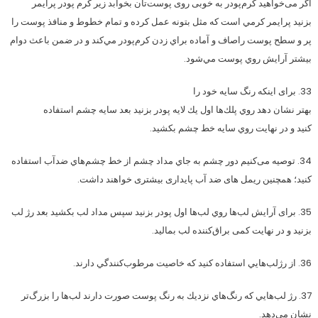
اگر می‌خواهید کرم‌پودر به خوبی روی پوست‌تان بخوابد زير كرم پودر پرايمر
بزنيد پرایمر كرمي است كه مثل بتونه عمل كرده و تمام خطوط و منافذ پوست را
پر و سطح پوست راصاف و آماده براي زدن كرم‌پودر مي‌كند و در ضمن باعث دوام
بيشتر آرایش روي پوست مي‌شود.
33. برای اینکه رنگ سایه خود را
بهتر نشان دهد روي پلك‌ها اول يك لايه پودر بزنيد بعد سايه چشم استفاده
کنید و در نهایت روي سايه خط چشم بكشيد.
34. توصیه می‌کنیم دور چشم به جاي مداد چشم از خط چشم‌هاي ضدآب استفاده
كنيد؛ همچنین ریمل‌‌ های ضد آب پایداری بیشتری خواهند داشت.
35. برای آرایش لب‌ها روي لب‌ها اول پودر بزنيد سپس مداد لب بکشید بعد رژ لب
بزنید و در نهایت کمی براق‌کننده لب بمالید.
36. از رژلب‌هايي استفاده كنيد كه خاصيت مرطوب‌كنندگي دارند.
37. رژ لب‌هايي كه رنگ‌هاي نزديك به رنگ پوست صورت دارند لب‌ها را بزرگ‌تر
نشان مي‌دهد.