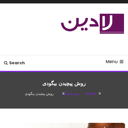
Ski
T
Conten
مدل لباس،اس ام اس جدید،مسائل
لادین
زناشویی،پزشکی،مد،دکوراسیون،آشپزی،مطالب تفریحی
Menu
Search
روش پیچیدن بیگودی
Home
سایر مطالب
روش پیچیدن بیگودی