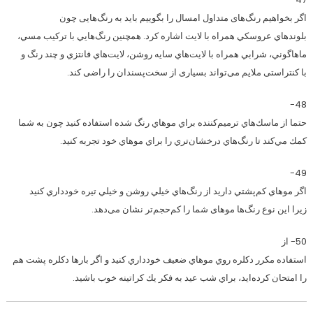
اگر بخواهیم رنگ‌های متداول امسال را بگوییم باید به رنگ‌هایی چون
بلوندهاي عروسكي همراه با لايت اشاره کرد. همچنین رنگ‌هايي با تركيب مسي،
ماهاگوني، شرابي همراه با لايت‌هاي سايه روشن، لايت‌هاي فانتزي و چند رنگ و
با كنتراستی ملايم می‌تواند بسیاری از سخت‌پسندان را راضی کند.
48-
حتما از ماسك‌هاي ترميم‌كننده براي موهاي رنگ شده استفاده كنيد چون به شما
كمك مي‌كند تا رنگ‌هاي درخشان‌تري را براي موهاي خود تجربه كنيد.
49-
اگر موهاي كم‌پشتي داريد از رنگ‌هاي خيلي روشن و خيلي تيره خودداري كنيد
زيرا این نوع رنگ‌ها موهای شما را کم‌حجم‌تر نشان می‌دهد.
50- از
استفاده مكرر دكلره روي موهاي ضعيف خودداري كنيد و اگر بارها دكلره پشت هم
را امتحان كرده‌ايد، براي شب عيد به فكر يك كراتينه خوب باشيد.