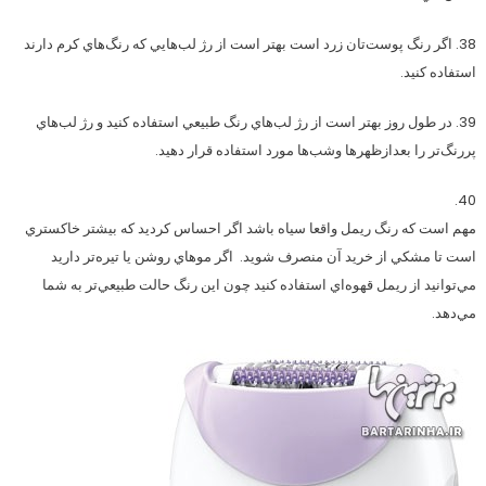
38. اگر رنگ پوست‌تان زرد است بهتر است از رژ لب‌هايي كه رنگ‌هاي كرم دارند
استفاده كنيد.
39. در طول روز بهتر است از رژ لب‌هاي رنگ طبيعي استفاده كنيد و رژ لب‌هاي
پررنگ‌تر را بعدازظهرها وشب‌ها مورد استفاده قرار دهيد.
40.
مهم است كه رنگ ريمل واقعا سياه باشد اگر احساس كرديد كه بيشتر خاكستري
است تا مشكي از خريد آن منصرف شويد. اگر موهاي روشن يا تيره‌تر داريد
مي‌توانيد از ريمل قهوه‌اي استفاده كنيد چون اين رنگ حالت طبيعي‌تر به شما
مي‌دهد.