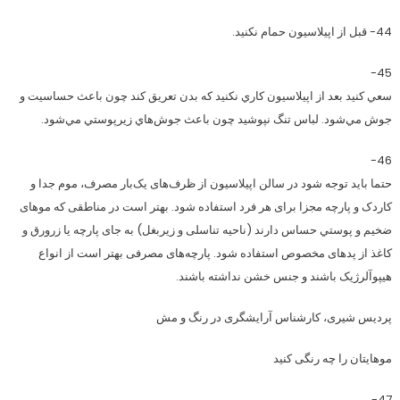
44- قبل از اپيلاسيون حمام نكنيد.
45-
سعي كنيد بعد از اپيلاسيون كاري نكنيد كه بدن تعريق كند چون باعث حساسيت و
جوش مي‌شود. لباس تنگ نپوشيد چون باعث جوش‌هاي زيرپوستي مي‌شود.
46-
حتما باید توجه شود در سالن اپیلاسیون از ظرف‌های یک‌بار مصرف، موم جدا و
کاردک و پارچه مجزا برای هر فرد استفاده شود. بهتر است در مناطقی که موهای
ضخیم و پوستي حساس دارند (ناحیه تناسلی و زیربغل) به جای پارچه یا زرورق و
کاغذ از پدهای مخصوص استفاده شود. پارچه‌های مصرفی بهتر است از انواع
هیپوآلرژیک باشند و جنس خشن نداشته باشند.
پردیس شیری، کارشناس آرایشگری در رنگ و مش
موهایتان را چه رنگی کنید
47-