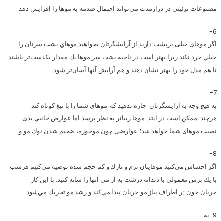
مصنوعات تزئيني در درازمدت مي‌تواند احتمال صدمه به موها را افزايش دهد.
6-
اگر موهای خیلی پرپشت داريد از آرایشگرتان بخواهید موهاي پشت سرتان را
خيلي خرد نکند زيرا بهتر است در ناحيه پشت سر موها يك مقدار يكدست‌تر باشند
تا هم مدل خود را بهتر نشان دهند و هم آرایش آنها آسان‌تر شود.
7-
به هیچ وجه به آرایشگرتان اجازه ندهید که موهاي شما را با تيغ كوتاه کند
هرچند ممكن است در ابتدا موها زيباتر به نظر برسد اما عوارض جانبي بدی
نصيب موهای شما خواهد شد؛ عوارضی چون موخوره، ضخيم شدن نوك مو و… .
8-
اگر احساس می‌کنید موهايتان نرم و نازك و كم حجم شده توصیه می‌کنیم هرشب
با يك برس معمولي با دندانه درشت به آرامي آنها را شانه كنيد. با اين كار
جريان خون در اطراف پياز مو جريان پيدا مي‌كند و رشد مو تحريك مي‌شود.
9-به