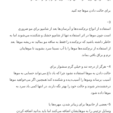
برای حالت دادن موها چه کنید
3-
استفاده از انواع نرم‌كننده‌ها و آبرسان‌ها بعد از شامپو براي مو ضروري
است چون موها در اثر استفاده تنها از شامپو خشك و شكننده مي‌شوند اما به
خاطر داشته باشيد كه نرم‌كننده را فقط به ساقه مو بماليد نه ريشه موها. بعد
از استفاده از نرم‌كننده‌ها موها را با آب نسبتا سرد بشوييد تا موهايتان
نرم و براق باقي بماند.
4- هرگز از درجه تند و خيلي گرم سشوار براي
حالت دادن به موها استفاده نشود چرا که باد داغ می‌تواند حسابی به موها
آسیب برساند وموها را آسیب‌دیده و شکننده‌ کند؛همچنین اگر می‌خواهید موها
درخشنده‌تر شوند و حالت خود را بهتر نگه دارند، در انتها کمی باد سرد به
موها داده شود.
5-بعضی از خانم‌ها برای زیباتر شدن، مهره‌ها یا
وسایل تزئینی را به موهایشان اضافه می‌کنند اما باید بدانید اضافه كردن