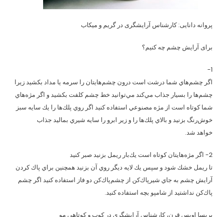
پروانه دانایی: کارشناس آرایشگری در گریم و میکاب
برای آرایش چشم چه کنیم؟
1-
اگر چشم‌هاي شما درشت است درون چشم‌هايتان را سرمه يا مداد بكشيد زيرا
چشم‌ها را بسيار جذاب مي‌كند مي‌توانيد خط چشم كلفت بكشيد و اگر مژه‌هاي
شما كوتاه است از مژه مصنوعي استفاده كنيد اگر روي پلك‌ها را يك سايه سبز
خوش‌رنگ بزنيد و بالاي پلك‌ها را و زير ابرو را سايه شيري بماليد جذاب
خواهد شد.
2- اگر مژه‌هايتان كوتاه است يك‌بار ريمل بزنيد صبر كنيد
تا ريمل خشك شود و سپس يك لايه‌ ديگر روي آن بزنيد همچنین براي پاك كردن
آرايش چشم به جاي شيرپاك‌كن از چشم‌پاك‌كن دو فاز استفاده كنيد اگر چشم
پا‌ك‌كن نداشتيد از شامپو بچه استفاده كنيد.
پریسا اویس قرن، کارشناس آرایشگری در کوپ و کوتاهی مو