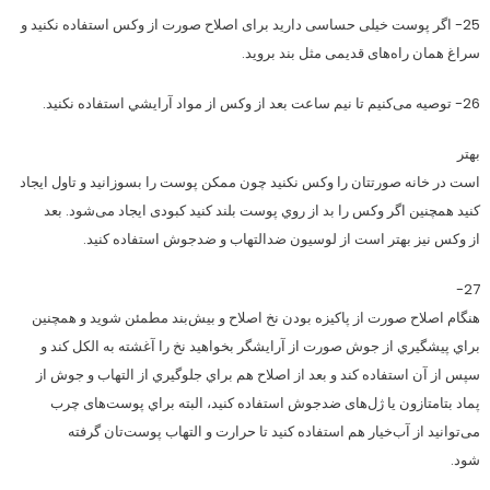
25- اگر پوست خیلی حساسی دارید برای اصلاح صورت از وکس استفاده نکنید و
سراغ همان راه‌های قدیمی مثل بند بروید.
26- توصیه می‌کنیم تا نيم ساعت بعد از وكس از مواد آرايشي استفاده نكنيد.
بهتر
است در خانه صورتتان را وکس نکنید چون ممکن پوست را بسوزانید و تاول ایجاد
کنید همچنین اگر وکس را بد از روي پوست بلند كنيد کبودی ایجاد می‌شود. بعد
از وکس نیز بهتر است از لوسيون ضدالتهاب و ضدجوش استفاده كنيد.
27-
هنگام اصلاح صورت از پاكيزه بودن نخ اصلاح و بیش‌بند مطمئن شوید و همچنین
براي پيشگيري از جوش صورت از آرایشگر بخواهید نخ را آغشته به الكل کند و
سپس از آن استفاده کند و بعد از اصلاح هم براي جلوگيري از التهاب و جوش از
پماد بتامتازون يا ژل‌های ضدجوش استفاده کنید، البته براي پوست‌های چرب
می‌توانید از آب‌خيار هم استفاده كنيد تا حرارت و التهاب پوست‌تان گرفته
شود.