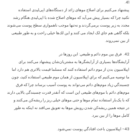
41.
پیشنهاد می‌کنیم برای اصلاح موهای زائد از دستگاه‌های اپی‌لیدی استفاده
نکنید چرا که بسیار پیش می‌آید که موهای اصلاح شده با اپی‌لیدی هنگام رشد
مجدد به زير پوست برمی‌گردند و نه‌تنها موجب ناهمواری سطح پوست می‌شوند
بلکه گاهی هم جاي لک ایجاد می‌ کنند و این لك‌ها خیلی راحت و به طور طبیعی
از بین نمی‌روند.
42. فرق بين موم دائم و طبيعي: این روزها در
آرایشگاه‌ها بسیاری از آرایشگرها به مشتریان‌شان پیشنهاد می‌کنند برای
اپیلاسیون بدن از موم دائم استفاده کنند که مسلما قیمت بالاتری هم دارد اما
ما توصیه می‌کنیم که براي اپيلاسيون از همان موم طبيعي استفاده كنيد، چون
چسبندگي زياد موم‌هاي دائم می‌تواند به پوست‌ آسيب برساند چرا که فرق
موم‌های دائم با موم‌های طبیعی این است که آنقدر قدرت چسبندگی بالایی دارند
که با یک‌بار استفاده تمام موها و حتی موهای خیلی ریز را ریشه‌کن می‌کنند و
در نتیجه همین ریشه‌کن شدن رویش موها به تعویق می‌افتد نه اینکه به طور
کامل موها را از بین ببرد.
43- اپيلاسيون باعث افتادگي پوست نمي‌شود.