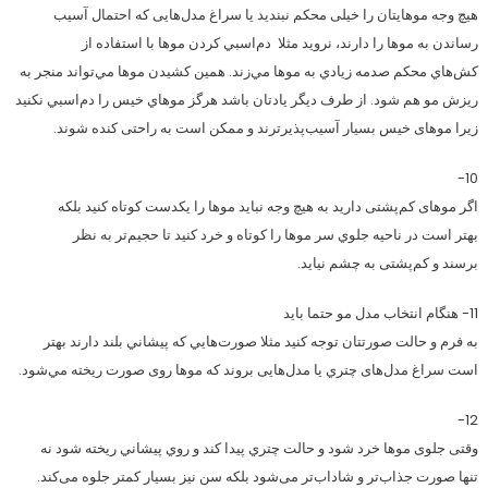
هیچ وجه موهایتان را خیلی محکم نبندید یا سراغ مدل‌هایی که احتمال آسیب
رساندن به موها را دارند، نروید مثلا دم‌اسبي كردن موها با استفاده از
كش‌هاي محكم صدمه زيادي به موها مي‌زند. همین كشيدن موها مي‌تواند منجر به
ريزش مو هم شود. از طرف دیگر یادتان باشد هرگز موهاي خيس را دم‌اسبي نكنيد
زيرا موهای خیس بسیار آسیب‌پذیرترند و ممکن است به راحتی کنده شوند.
10-
اگر موهای کم‌پشتی دارید به هیچ وجه نباید موها را یکدست كوتاه كنيد بلکه
بهتر است در ناحيه جلوي سر موها را كوتاه و خرد کنید تا حجیم‌تر به نظر
برسند و کم‌پشتی به چشم نیاید.
11- هنگام انتخاب مدل مو حتما باید
به فرم و حالت صورتتان توجه کنید مثلا صورت‌هايي كه پيشاني بلند دارند بهتر
است سراغ مدل‌های چتري یا مدل‌هایی بروند که موها روی صورت ريخته مي‌شود.
12-
وقتی جلوی موها خرد شود و حالت چتري پیدا کند و روي پيشاني ريخته شود نه
تنها صورت جذاب‌تر و شاداب‌تر می‌‌شود بلکه سن نیز بسیار کمتر جلوه می‌کند.