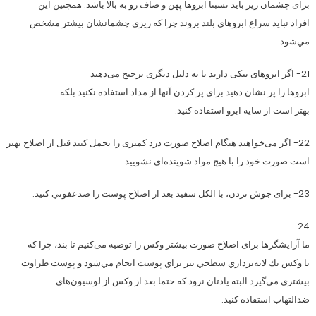
برای چشمان ريز بايد نسبتا ابروها پهن و صاف رو به بالا باشد. همچنين این
افراد نباید سراغ ابروهاي بلند بروند چرا که ریزی چشمانشان بیشتر مشخص
مي‌شود.
21- اگر ابروهای تنکی دارید یا به دلیل دیگری ترجیح می‌دهید
ابروها را پر نشان دهید برای پر کردن آنها از مداد استفاده نکنید بلکه
بهتر است از سايه ابرو استفاده كنيد.
22- اگر می‌خواهید هنگام اصلاح صورت درد کمتری را تحمل کنید قبل از اصلاح بهتر
است صورت خود را با هيچ مواد شوينده‌اي نشوييد.
23- برای جوش نزدن، با الكل سفيد بعد از اصلاح پوست را ضدعفوني کنید.
24-
ما آرایشگرها برای اصلاح صورت بیشتر وکس را توصیه می‌کنیم تا بند، چرا که
با وكس يك لايه‌برداري سطحي نيز براي پوست انجام مي‌شود و پوست طراوت
بیشتری می‌گیرد البته یادتان نرود که حتما بعد از وكس از لوسيون‌هاي
ضدالتهاب استفاده كنيد.