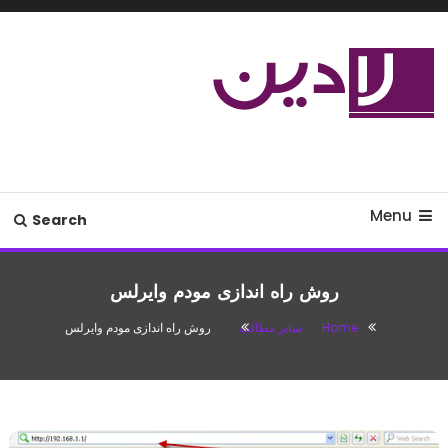
Ski
T
Conten
مدل لباس،اس ام اس جدید،مسائل
لادین
زناشویی،پزشکی،مد،دکوراسیون،آشپزی،مطالب تفریحی
Menu
Search
روش راه اندازی مودم وایرلس
Home
سایر مطالب
روش راه اندازی مودم وایرلس