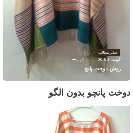
سایر مطالب
آگوست 3, 2016
باران
روش دوخت پانچ
دوخت پانچو بدون الگو