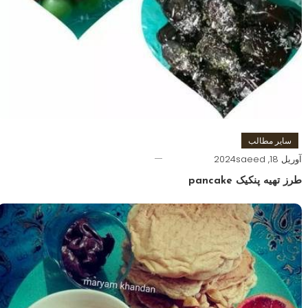
سایر مطالب
آوریل 18, 2024
saeed
طرز تهیه پنکیک pancake