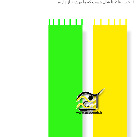
1- خب اینا 2 تا شال هست که ما بهش نیاز داریم: