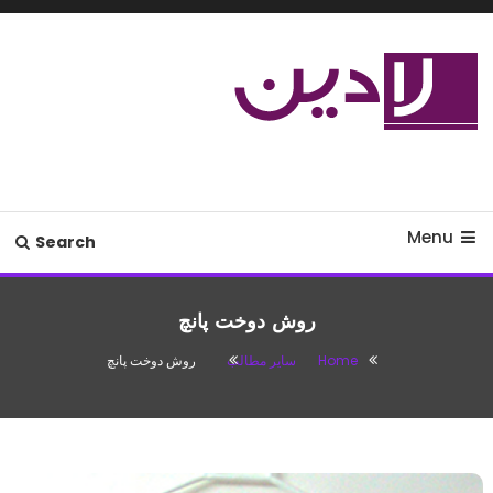
Ski
T
Conten
مدل لباس،اس ام اس جدید،مسائل
لادین
زناشویی،پزشکی،مد،دکوراسیون،آشپزی،مطالب تفریحی
Menu
Search
روش دوخت پانچ
Home
سایر مطالب
روش دوخت پانچ