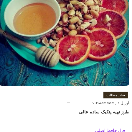
سایر مطالب
آوریل 17, 2024
saeed
طرز تهیه پنکیک ساده عالی
فال حافظ اصلی