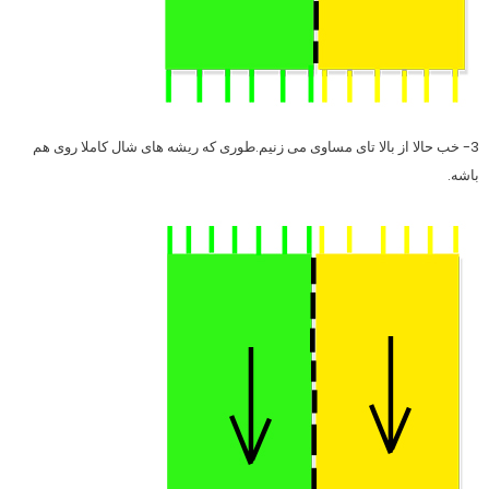
3- خب حالا از بالا تای مساوی می زنیم.طوری که ریشه های شال کاملا روی هم
باشه.