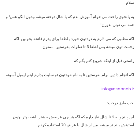
سلام.
یه پانچوی راحت می خوام آموزش بدم که با شال دوخته میشه ,بدون الگو هس! و
همه می تونن بدوزن!
اگه مطلبی که می ذارم به دردتون خورد , لطفا برای پدرم فاتحه بخونین. اگه
زحمت تون میشه پس لطفا 3 تا صلوات بفرستین. ممنون.
راستی قبل از اینکه شروع کنم بگم که :
اگه انجام دادین برام بفرستین تا به نام خودتون تو سایت بذارم.
اینم ایمیل آسونه:
info@asooneh.ir
خب طرز دوخت:
این پانچو به 2 تا شال نیاز داره که اگه هر چی عرضش بیشتر باشه بهتر. چون
آستینش بلند تر میشه. من از شال با عرض 70 استفاده کردم.