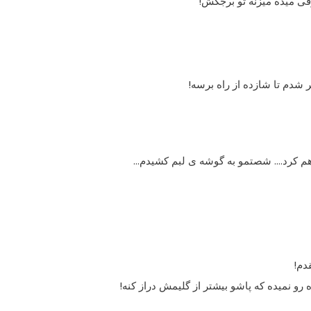
ى میده میزنه تو برجکش!
 شدم تا شازده از راه برسه!
اهم کرد…. شصتمو به گوشه ى لبم کشیدم…
دم!
 رو نمیده که پاشو بیشتر از گلیمش دراز کنه!