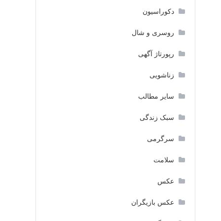
دکوراسیون
روسری و شال
رپورتاژ آگهی
زناشویی
سایر مطالب
سبک زندگی
سرگرمی
سلامت
عکس
عکس بازیگران