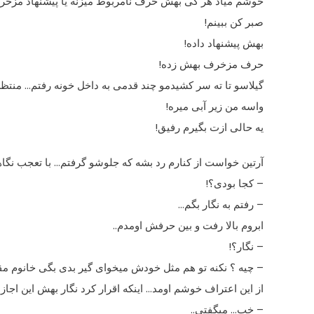
خوشم میاد هر کى بهش حرف نامربوط میزنه یا پیشنهاد مزخرف
صبر کن ببینم!
بهش پیشنهاد داده!
حرف مزخرف بهش زده!
گیلاسو تا ته سر کشیدمو چند قدمى به داخل خونه رفتم… منتظر
واسه من زیر آبى میره!
یه حالى ازت بگیرم رفیق!
آرتین خواست از کنارم رد بشه که جلوشو گرفتم… با تعجب نگ
– کجا بودى؟!
– رفتم به نگار بگم…
ابروم بالا رفت و بین حرفش اومدم..
– نگار؟!
– چیه ؟ نکنه تو هم مثل خودش میخواى گیر بدى بگى خانوم مق
از این اعتراف خوشم اومد… اینکه اقرار کرد نگار بهش این اجازه
– خب… میگفتى..