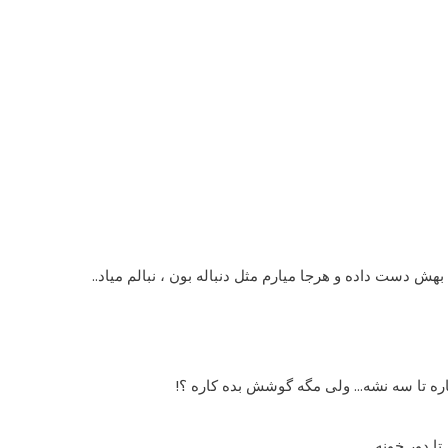
دست داده و هرجا میارم مثل دنباله بون ، نبالم میاد..
ه تا سه نشه… ولى مگه گوشش بده کاره ؟!
ا دور خونه