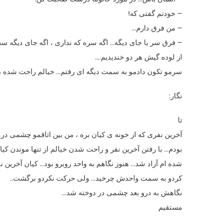
– خودتم گفتى که!
– من فرق دارم…
– فرق سر یا جاى دیگه… اگه سره که ندارى ، اگه جاى دیگه ست
از لوده گیش هر دو خندیدیم….
سرمو تکون دادمو به سمت دیگه اى رفتم… خیالم راحت شده بود
نگار:
تا
آخرین نفرى که از خونه ى کیان بره ، من بین اتاقمو چشمى در ،
بودم… با رفتن آخرین نفر و راحت شدن خیالم از تنها موندن ک
شده ام آزاد شد… هنوز نگاهم به واحد روبرو بود… کیان آخرین ن
کردو به سمت واحدش چرخید… ولى حرکت نکردو برگشت..
نگاهش به درو بعد چشمى در دوخته شد…
مستقیم