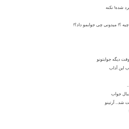
رد شده! نکنه
یه ؟! میدونى چى جوابمو داد؟!
ت دیگه جوابتونو
 این آداب
…
نبال جواب
ت شد… آرتینو