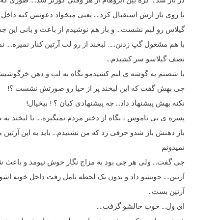
با روى باز ازش استقبال کرد…. یعنى میخواد دعوتش کنه داخل خ
گیلاس رو لبم نشست… و باز هم نوشیدم از باعث و بانى این جد
با هم مشغول گپ زدنن….. لبخند از رو لب آرتین کنار نمیره…
نصف گیلاسو سر کشیدم…
با شصتم به گوشه ى لبم کشیدمو نگاه به لب و دهن خرگوشی
چى بهش گفت که این لبخند پر از حیا رو صورتش نشست ؟!
نکنه بهش پیشنهاد داد… چه پیشنهادى کیان ؟ ! بیخیال!
پسره ى بى ناموس ، نگاه از دختر مردم نمیگیره…. با لبخند ب
باز دهنش باز شدو حرفى زد که من نشنیدم… باید به این آرتی
نمیدونم
چى گفت… ولى هر چى بود به مزاج نگار خوش نیومد و باعث ش
آرتین…. جوبشو داد و بدون یک لحظه تامل رفت داخل خونه اش
آرتین بست…
اى ول… خوب حالشو گرفت….