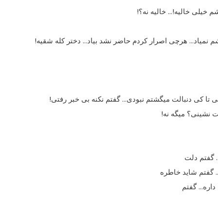
 خیلى خالیه!… خالیه نه؟!
شم نمیاد… هرچى اصرار کردم حاضر نشد بیاد… دختر کله شقیه!
ى تا کى دنبالت میگشتم نبودى… گفتم نکنه بى خبر رفتى!
ت نشینى؟ میگه نه!
… گفتم دلت
… گفتم شاید خاطره
 داره… گفتم