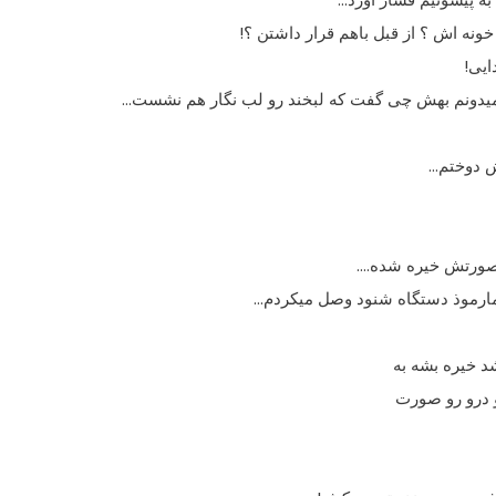
ونه اش ؟ از قبل باهم قرار داشتن ؟!
ایى!
. نمیدونم بهش چى گفت که لبخند رو لب نگار هم نشست…
ش دوختم…
ه صورتش خیره شده….
ن مارموذ دستگاه شنود وصل میکردم…
د خیره بشه به
و درو رو صورت