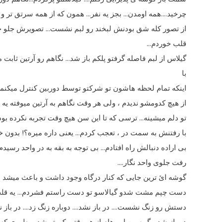
چرخید….همه اومدن… بجز یه نفر… همون که از همه سرتق تر و 
از تصور کله شق بودنش لبخند رو لبم نشست… تصویرش جلو چشم
قلب خوردم…
گیلاس از لبم فاصله گرفتو پلکم باز شد… نگاهم رو آرتین ثابت
با
اینکه تمام لحظه هاشون تو شرکتو توسط دوربین کنترل میکنمو
از هیچ کدومشو ندیدم ، ولى هر وقت نگاهم به آرتین میوفته یه
تو دلم میشینه… ترسى که تا این سن هیچ وقت تجربه نکرده ب
با رفتنش به سمت در ، تعجب کردم… یعنى داره میره؟! بدون 
بى اراده دنبالش راه افتادم… بى توجه به بقه به در واحد ر
رفت جلوى واحد نگار….
گوشه ائ ترین جایى که کنار درگاه وجود داشت و باعث میشد د
دست چپم مشت شدو گیالاسو تو دست راستم فشردم… یه قل
دستش رو زنگ نشست…. در باز نشد…. دوباره زنگ زد…. در باز 
در باز شد… گره بین ابروهام از هر وقتى کورتر شد…. طورى که 