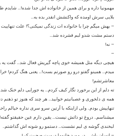
مهمونیا داره و براى همین از خانواده اش جدا شده!… شایدم ط
بلایى سرش اومده که واکنشش انقدر بده به…
– بهش میگم چرا با خانواده ات زندگى نمیکنى؟! علت تنهاییت چ
دستم مشت شدو لبم فشرده شد…
– نه!
–
هیچى دیگه مثل همیشه خوى پاچه گیریش فعال شد… گفت یه وق
میدم… همینو گفتو درو رو صورتم بست!… یعنى هنگ کردم! خراب
معاشرتشم!
ته دلم از این برخورد نگار کیف کردم… یه جورایى دلم خنک شد
همه ى دلخورى و عصبانیتم خوابید… هر چند که هنوز تو ذهنم د
تنهاییش بودم.. ولى ازاینکه با آرتین سرو سرى نداره خیالم راح
میشناسم.. دروغ تو ذاتش نیست… یقین دارم عین حقیقتو گفته!
لبخندى گوشه ى لبم نشست… دستمو رو شونه اش گذاشتم..
– انسان باش… در مورد خانوما درست صحبت کن!