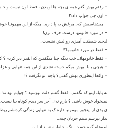
– رفتم بهش گتم همه ى بچه ها اومدن ، فقط اون نیست و جاشم
– اون چى جواب داد؟!
– میشناسیش که.. مرغش یه پا داره… میگه از این مهمونیا خو
– در مورد خانومها درست حرف بزن!
لبخند شیطنت آمیزى رو لبش نشست…
– فقط در مورد خانومها؟!
– فقط خانومها!… خب دیگه چیا میگفتین که انقدر دیر کردى؟ ک
– هیچى بابا.. بهش میگم خسته نشدى از این همه تنهایى و عزل
– واقعا اینطورى بهش گفتى؟ پاچه اتو نگرفت ؟!
–
نه بابا.. اینو که نگفتم… فقط گفتم دلت نپوسید ؟ جوابم بود نه!
نمیخواد خوش باشى ؟ بازم نه!… آخر سر دیدم کوتاه بیا نیست
ى بدى از اینجور مهمونیا داره ک به تنهایى زندگى کردنشم ربط
بذار بپرسم ببینم جریان چیه…
ابروهام گره خورد…. نگار خاطره ى بد از این