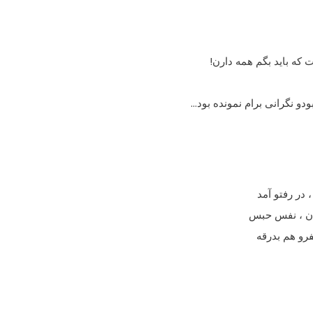
 که باید بگم همه دارن!
و نگرانى برام نمونده بود…
 در رفتو آمد
یان ، نفس حبس
فرو هم بدرقه