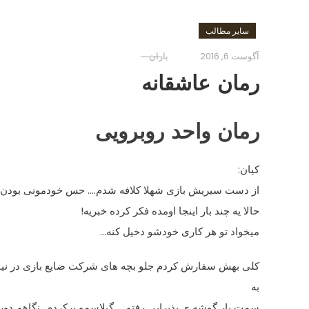
سایر مطالب
آگوست 6, 2016
باران
رمان عاشقانه
رمان واحد روبرویی
کیان:
از دست سیریش بازى شهلا کلافه شدم…. حس خودمونى بودن بهش 
حالا یه چند بار اینجا اومده فکر کرده خبریه!
میخواد تو هر کارى خودشو دخیل کنه…
کلى بهش سفارش کردم جلو بچه هاى شرکت ضایع بازى در نیار
به
سمت بار گوشه ى پذیرایى رفتم…. گیلاسمو پرکردم…نگاهم دور ت