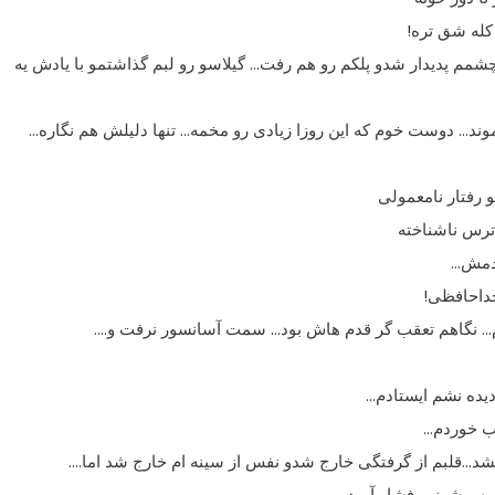
کله شق تره!
م پدیدار شدو پلکم رو هم رفت… گیلاسو رو لبم گذاشتمو با یادش یه
 موند… دوست خوم که این روزا زیادى رو مخمه… تنها دلیلش هم نگاره…
 رفتار نامعمولى
 ترس ناشناخته
ودمش…
خداحافظى!
سیدم… نگاهم تعقب گر قدم هاش بود… سمت آسانسور نرفت و….
یده نشم ایستادم…
ب خوردم…
نشد…قلبم از گرفتگى خارج شدو نفس از سینه ام خارج شد اما….
به پیشونیم فشار آورد…