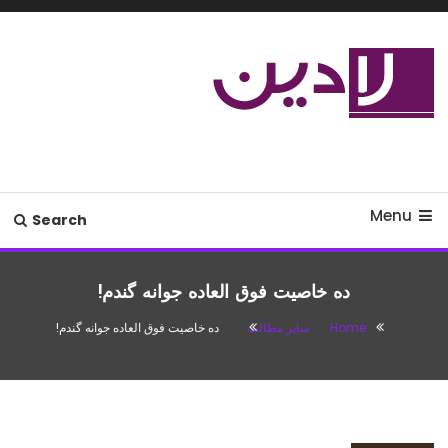
Ski
T
Conten
مدل لباس،اس ام اس جدید،مسائل
لادین
زناشویی،پزشکی،مد،دکوراسیون،آشپزی،مطالب تفریحی
Menu
Search
ده خاصیت فوق العاده جوانه گندم!
Home
سایر مطالب
ده خاصیت فوق العاده جوانه گندم!