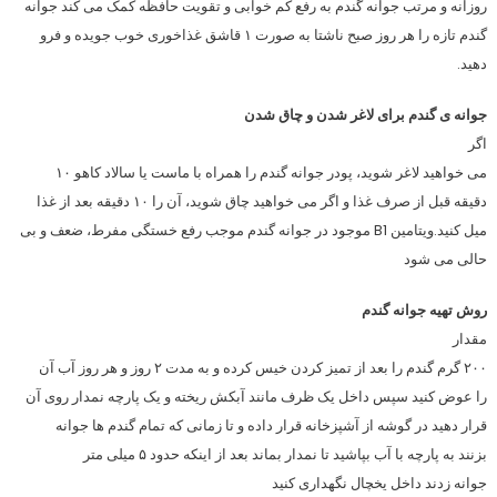
روزانه و مرتب جوانه گندم به رفع کم خوابی و تقویت حافظه کمک می کند جوانه
گندم تازه را هر روز صبح ناشتا به صورت ۱ قاشق غذاخوری خوب جویده و فرو
دهید.
جوانه ی گندم برای لاغر شدن و چاق شدن
اگر
می خواهید لاغر شوید، پودر جوانه گندم را همراه با ماست یا سالاد کاهو ۱۰
دقیقه قبل از صرف غذا و اگر می خواهید چاق شوید، آن را ۱۰ دقیقه بعد از غذا
میل کنید.ویتامین B1 موجود در جوانه گندم موجب رفع خستگی مفرط، ضعف و بی
حالی می شود
روش تهیه جوانه گندم
مقدار
۲۰۰ گرم گندم را بعد از تمیز کردن خیس کرده و به مدت ۲ روز و هر روز آب آن
را عوض کنید سپس داخل یک ظرف مانند آبکش ریخته و یک پارچه نمدار روی آن
قرار دهید در گوشه از آشپزخانه قرار داده و تا زمانی که تمام گندم ها جوانه
بزنند به پارچه با آب بپاشید تا نمدار بماند بعد از اینکه حدود ۵ میلی متر
جوانه زدند داخل یخچال نگهداری کنید