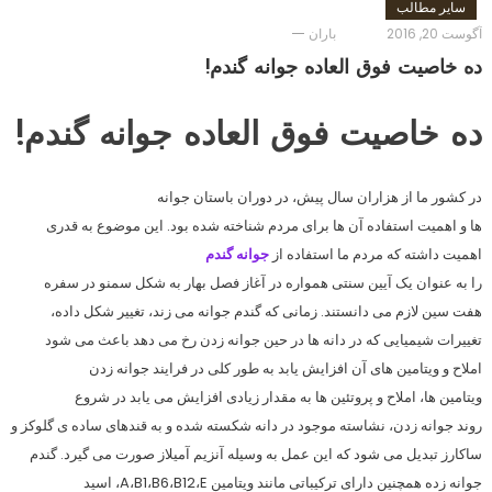
سایر مطالب
آگوست 20, 2016
باران
ده خاصیت فوق العاده جوانه گندم!
ده خاصیت فوق العاده جوانه گندم!
در کشور ما از هزاران سال پیش، در دوران باستان جوانه
ها و اهمیت استفاده آن ها برای مردم شناخته شده بود. این موضوع به قدری
اهمیت داشته که مردم ما استفاده از
جوانه گندم
را به عنوان یک آیین سنتی همواره در آغاز فصل بهار به شکل سمنو در سفره
هفت سین لازم می دانستند. زمانی که گندم جوانه می زند، تغییر شکل داده،
تغییرات شیمیایی که در دانه ها در حین جوانه زدن رخ می دهد باعث می شود
املاح و ویتامین های آن افزایش یابد به طور کلی در فرایند جوانه زدن
ویتامین ها، املاح و پروتئین ها به مقدار زیادی افزایش می یابد در شروع
روند جوانه زدن، نشاسته موجود در دانه شکسته شده و به قندهای ساده ی گلوکز و
ساکارز تبدیل می شود که این عمل به وسیله آنزیم آمیلاز صورت می گیرد. گندم
جوانه زده همچنین دارای ترکیباتی مانند ویتامین A،B1،B6،B12،E، اسید