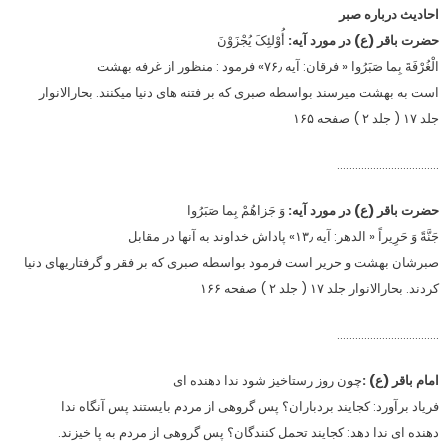
احادیث درباره صبر
حضرت باقر (ع) در مورد آیه:
أُوْلئِکَ یُجْزَوْنَ
الْغُرْفَةَ بِما صَبَرُوا « فرقان: آیه ۷۶٫» فرمود : منظور از غرفه بهشت
است به بهشت میرسند بواسطه صبرى که بر فتنه ‏هاى دنیا میکنند. بحارالانوار
جلد ۱۷ ( جلد ۲ ) صفحه ۱۶۵
…………………………….
حضرت باقر (ع) در مورد آیه:
وَ جَزاهُمْ بِما صَبَرُوا
جَنَّةً وَ حَرِیراً « الدهر: آیه ۱۳٫» پاداش خداوند به آنها در مقابل
صبرشان بهشت و حریر است فرمود بواسطه صبرى که بر فقر و گرفتاریهاى دنیا
کردند. بحارالانوار جلد ۱۷ ( جلد ۲ ) صفحه ۱۶۶
…………………………….
امام باقر (ع) :
چون روز رستاخیز شود ندا دهنده‏ اى
فریاد برآورد: کجایند بردباران؟ پس گروهى از مردم بایستند پس آنگاه ندا
دهنده ‏اى ندا دهد: کجایند تحمل ‏کنندگان؟ پس گروهى از مردم به پا خیزند.