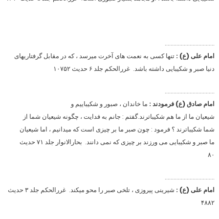
…………………………….
امام علی (ع) :
تنها کسی به نعمت های آخرت میرسد ، که در مقابل گرفتاریهای
دنیا صبر و شکیبایی داشته باشد. غررالحکم جلد ۶ حدیث ۱۰۷۵۲
…………………………….
امام صادق (ع) فرمودند :
ما خاندان ، صبور و شکیباییم و
شیعیان ما از ما هم شکیباترند.گفتم : جانم به فدایت ، چگونه شیعیان شما از
شما شکیباترند ؟ فرمود : چون صبر ما بر چیزی است که میدانیم ، اما شیعیان
ما صبر و شکیبایی می ورزند بر چیزی که نمی دانند. بحارالانوار جلد ۷۱ حدیث
۸۰
…………………………….
امام علی (ع) :
شیرینی پیروزی ، تلخی صبر را محو میکند. غررالحکم جلد ۳ حدیث
۴۸۸۲