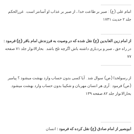
…………………………….
امام علی (ع) : صبر بر طاعت خدا ، از صبر بر عذاب او آسانتر است. غررالحکم
جلد ۲ حدیث ۱۷۳۱
…………………………….
از امام زین العابدین (ع) نقل شده که در وصیت به فرزندش امام باقر (ع) فرمود :
در راه حق ، صبر و بردباری داشته باش اگرچه تلخ باشد. بحارالانوار جلد ۷۱ صفحه
۷۷
…………………………….
از رسولخدا (ص) سوال شد . آیا کسی بدون حساب وارد بهشت میشود ؟ پیامبر
(ص) فرمود : آری هر انسان مهربان و شکیبا بدون حساب وارد بهشت میشود.
بحارالانوار جلد ۸۲ صفحه ۱۳۹
…………………………….
ابوبصیر از امام صادق (ع) نقل کرده که فرمود :
انسان