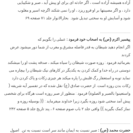
آزاده همیشه آزاده است ، اگر حادثه ای برای او پیش آید ، صبر و شکیبایی
دارد ، و اگر مصیبتها بر او فرو ریزد ، او را نمی شکند اگرچه اسیر و مغلوب
شود و آسایش او به سختی تبدیل شود. بحارالانوار جلد ۷۱ صفحه ۶۹
…………………………….
پیغمبر اکرم (ص) به اصحاب خود فرمود :
عملی را بگویم که
اگر انجام دهید شیطان به قدر فاصله مشرق و مغرب از شما دور میشود.عرض
کردند
بفرمائید.فرمود : روزه صورت شیطان را سیاه میکند ، صدقه پشت او را میشکند
دوستی در راه خدا و کمک کردن به یکدیگر در کارهای نیک شیطان را بیچاره می
نماید توبه و استعفار رگ قلبش را پاره میکند هر چیزی زکات و پاک کردن دارد
زکات بدن روزه است. از حضرت صادق (ع) نقل شده که در تفسیر آیه شریفه (
واستعینوا بالصبر و الصلوة) فرمود : منظور از صبر روزه است هرگاه برای شخصی
پیش آمد سختی شود روزه بگیرد زیرا خداوند میفرماید : {{ بوسیله روزه و
نماز کمک بگیرید }} وافی جلد ۲ باب صوم صفحه ۶ ، پند تاریخ جلد ۵ صفحه ۲۴۲
…………………………….
حضرت محمد (ص) :
صبر نسبت به ایمان مانند سر است نسبت به تن. اصول