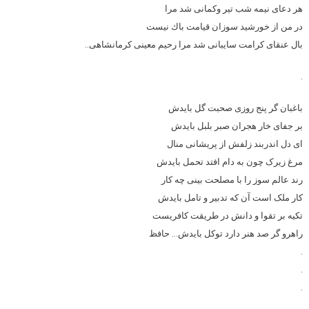
هر دعای نیمه شب تیر وكمانی شد مرا
در
من از خورشید سوزان قیامت باك نیست
بال عنقای كرامت سایبانی شد مرا
رحیم معینی کرمانشاهی
..
.
باغبان گر پنج روزی صحبت گل بایدش
بر جفای خار هجران صبر بلبل بایدش
ای دل اندربند زلفش از پریشانی منال
مرغ زیرک چون به دام افتد تحمل بایدش
رند عالم سوز را با مصلحت بینی چه کار
کار ملک است آن که تدبیر و تامل بایدش
تکیه بر تقوا و دانش در طریقت کافریست
راهرو گر صد هنر دارد توکل بایدش…
حافظ
.
.
.