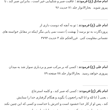
امام صادق (ع) فرمودند :
عاقبت صبر و شکیبایی خیر است ، بنابراین صبر کند ، تا
پیروز شوید. بحارالانوار جلد ۷۱ حدیث ۹۶
…………………………….
امام علی (ع) فرمودند :
تو به آنچه که دوست داری از
پروردگارت به تو برسد ( بهشت ) دست نمی یابی مگر اینکه در مقابل خواسته های
نفسانی مقاومت کنی. غررالحکم جلد ۳ حدیث ۳۷۹۴
…………………………….
امام علی (ع) فرمودند :
کسی که بر مرکب صبر و بردباری سوار شد به میدان
پیروزی خواهد رسید. بحارالانوار جلد ۷۸ صفحه ۷۹
…………………………….
امام باقر (ع) فرمودند :
کسی که صبر کند ، و کلمه استرجاع
، یعنی ( انا لله و انا الیه راجعون ) بگوید و هنگام گرفتاری خدا را ستایش
کند ، پس او از کار خدا خشنود است و اجرش با خداست و کسی که این چنین نکند