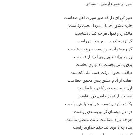
صبر در شعر فارسی – سعدی
صبر کن ای دل که صبر سیرت اهل صفاست
چاره عشق احتمال شرط محبت وفاست
مالک رد و قبول هر چه کند پادشاست
گر بزند حاکمست ور بنوازد رواست
گر چه بخواند هنوز دست جزع بر دعاست
ور چه براند هنوز روی امید از قفاست
برق یمانی بجست باد بهاری بخاست
طاقت مجنون برفت خیمه لیلی کجاست
غفلت از ایام عشق پیش محقق خطاست
اول صبحست خیز کآخر دنیا فناست
صحبت یار عزیز حاصل دور بقاست
یک دمه دیدار دوست هر دو جهانش بهاست
درد دل دوستان گر تو پسندی رواست
هر چه مراد شماست غایت مقصود ماست
بنده چه دعوی کند حکم خداوند راست