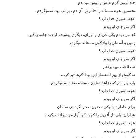
چند بزمي گرم عيش و نوش ميديدم
نخستين نعره مستانه را خاموش آن دم ، بر لب پيمانه ميكردم .
عجب صبري خدا دارد !
اگر من جاي او بودم
كه مي ديدم يكي عريان و لرزان، ديگري پوشيده از صد جامه رنگين
زمين و آسمان را واژگون مستانه ميكردم
عجب صبري خدا دارد !
اگر من جاي او بودم
نه طاعت ميپذيرفتم
نه گوش از بهر استغفار اين بيدادگرها تيز كرده
پاره پاره در كف زاهد نمايان ، سبحه صد دانه ميكردم
عجب صبري خدا دارد !
اگر من جاي او بودم
براي خاطر تنها يكي مجنون صحرا گرد بي سامان
هزاران ليلي ناز آفرين را كو به كو، آواره و ديوانه ميكردم
عجب صبري خدا دارد !
اگر من جاي او بودم