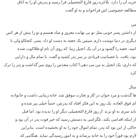
خرید آن را دارد. بلأخره روز فارغ التحصیلی فرا رسید و پدرش او را به اتاق
مطالعه خصوصی اش فراخواند و به او گفت
:
من
از داشتن پسر خوبی مثل تو بی نهایت مغرور و شاد هستم و تو را بیش از هر کس
دیگری در دنیا دوست دارم. سپس یک جعبه به دست او داد. پسر، کنجکاو ولی نا
امید، جعبه را گشود و در آن یک انجیل زیبا، که روی آن نام او طلاکوب شده
بود، یافت. با عصبانیت فریادی بر سر پدر کشید و گفت: با تمام مال و دارایی
که داری، یک انجیل به من می دهی؟ کتاب مقدس را روی میز گذاشت و پدر را ترک
کرد
.
سال
ها گذشت و مرد جوان در کار و تجارت موفق شد. خانه زیبایی داشت و خانواده
ای فوق العاده. یک روز به این فکر افتاد که پدرش، حتماً خیلی پیر شده و
باید سری به او بزند. از روز فارغ التحصیلی دیگر او را ندیده بود. اما قبل
از اینکه اقدامی بکند، تلگرامی به دستش رسید که خبر فوت پدر در آن بود و
حاکی از این بود که پدر، تمام اموال خود را به او بخشیده است. بنابراین
لازم بود فوراً خود را به خانه برساند و به امور رسیدگی نماید. هنگامی که