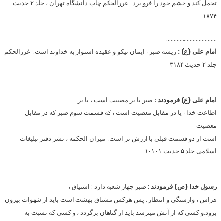
تحمل کند و خشم خود را فرو برد. غررالحکم چاپ دانشگاه تهران ، جلد ۲ حدیث
۱۸۷۴
…………………………….
امام علی (ع) :
ریشه صبر ، ایمان نیکو و عقیده استوار به خداوند است. غررالحکم
جلد ۲ حدیث ۳۱۸۴
…………………………….
امام علی (ع) فرمودند :
صبر یا بر مصیبت است ، یا بر
اطاعت خدا ، یا در مقابل معصیت است ، که قسمت سوم صبر که در مقابل
معصیت
است از دو قسمت قبلی با ارزش تر است. میزان الحکمه ، نشر دفتر تبلیغات
اسلامی جلد ۵ حدیث ۱۰۱۰۱
…………………………….
رسول خدا (ص) فرمودند :
صبر چهار شعبه دارد : اشتیاق ،
هراس ، وارستگی و انتظار . پس هرکس مشتاق بهشت است باید از شهوات بیرون
برود.و کسی که از آتش میترسد باید از گناهان برگردد ، و کسی که نسبت به