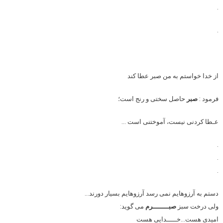
.
.
از خدا خواستم به من صبر عطا کند
فرمود :
صبر
حاصل سختی و رنج است؛
عـطا کردنی نیست، آموختنی است …
.
.
.
دستم به آرزوهایم نمی رسد آرزوهایم بسیار دورند…
ولی درخت سبز
صبــــــــرم
می گوید:
امیدی هست…خـــــدایی هست