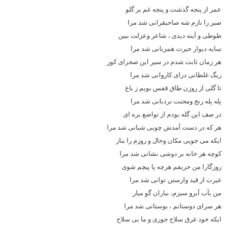
عمر از پنجه گذشت و پنجه غم بر گلو
صبر را نازم شه صاحبقرانی شد مرا
طوطی و آینه دیدی ، شاعر وعزلت ببین
سایه دیوار حیرت همزبانی شد مرا
هر زمان ثابت شدم در سیر این صحرای كور
ریگ غلطانی درای كاروانی شد مرا
تا گلی از روزن طاق قفس بویم ز باغ
پله پله رنج ومحنت نردبانی شد مرا
در صف این گله بودم از تواضع بره ای
هر كه در دست آمدش چوبی شبانی شد مرا
ایكه می جویی مكان وحال و روزم را بناز
كوچه هر خانه بر دوشی نشانی شد مرا
روزگارا من حریفم هرچه پا پیچم شوی
غیرت از قید وارستن توانی شد مرا
من بآب آبرو سبزم، بباران گو مبار
هر سرای دوستانم ، بوستانی شد مرا
ایكه خود غرق سلاح جوری و ما بی سلاح