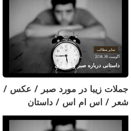
سایر مطالب
آگوست 16, 2016
باران
داستانی درباره صبر و بردباری
جملات زیبا در مورد صبر / عکس /
شعر / اس ام اس / داستان