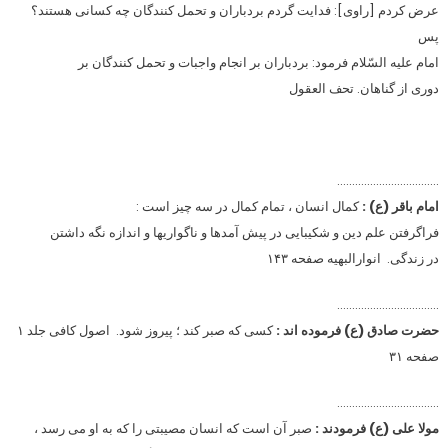
عرض کردم [راوى‏]: فدایت گردم بردباران و تحمل‏ کنندگان چه کسانى هستند؟
پس
امام علیه السّلام فرمود: بردباران بر انجام واجبات و تحمل‏ کنندگان بر
دورى از گناهان. تحف العقول
…………………………….
امام باقر (ع) :
کمال انسان ، تمام کمال در سه چیز است :
فراگرفتن علم دین و شکیبایی در پیش آمدها و ناگواریها و اندازه نگه داشتن
در زندگی. انوارالبهیه صفحه ۱۴۳
…………………………….
حضرت صادق (ع) فرموده اند :
کسى که صبر کند ؛ پیروز شود. اصول کافى جلد ۱
صفحه ۳۱
…………………………….
مولا علی (ع) فرمودند :
صبر آن است که انسان مصیبتی را که به او می رسد ،