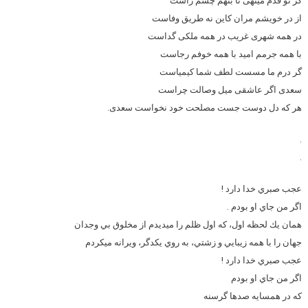
گر تو قدم می​نهی تا بنهم چشم راست
از د
ر
خویشم مران کاین نه طریق وفاست
در همه شهری غریب در همه ملکی گداست
با همه جرمم امید با همه خوفم رجاست
گر درم ما مسست لطف شما کیمیاست
سعدی اگر عاشقی میل وصالت چراست
هر که دل دوست جست مصلحت خود نخواست
سعدی
.
.
.
عجب صبري خدا دارد !
اگر من جاي او بودم .
همان يك لحظه اول، كه اول ظلم را ميديدم از مخلوق بي وجدان
جهان را با همه زيبايي و زشتي، به روي يكدگر، ويرانه ميكردم
عجب صبري خدا دارد !
اگر من جاي او بودم
كه در همسايه صدها گرسنه