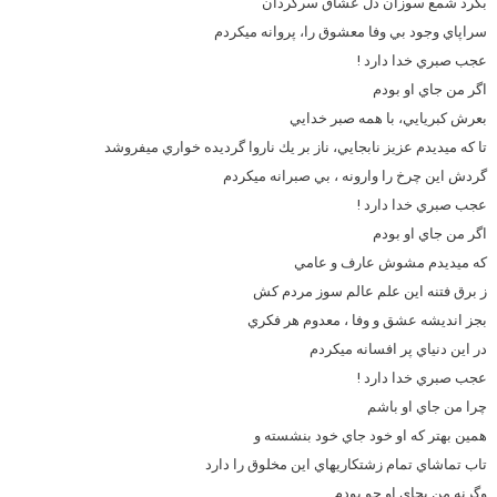
بگرد شمع سوزان دل عشاق سرگردان
سراپاي وجود بي وفا معشوق را، پروانه ميكردم
عجب صبري خدا دارد !
اگر من جاي او بودم
بعرش كبريايي، با همه صبر خدايي
تا كه ميديدم عزيز نابجايي، ناز بر يك ناروا گرديده خواري ميفروشد
گردش اين چرخ را وارونه ، بي صبرانه ميكردم
عجب صبري خدا دارد !
اگر من جاي او بودم
كه ميديدم مشوش عارف و عامي
ز برق فتنه اين علم عالم سوز مردم كش
بجز انديشه عشق و وفا ، معدوم هر فكري
در اين دنياي پر افسانه ميكردم
عجب صبري خدا دارد !
چ
را من جاي او باشم
همين بهتر كه او خود جاي خود بنشسته و
تاب تماشاي تمام زشتكاريهاي اين مخلوق را دارد
وگرنه من بجاي او چو بودم