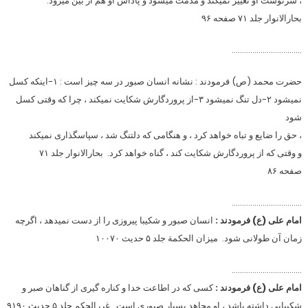
، سرنوشت او تغییر نمیکند و مذمت میشود و پاداش او هم از بین میرود.
بحارالانوار جلد ۷۱ صفحه ۹۶
…………………………….
حضرت محمد (ص) فرمودند : نشانه انسان صبور در سه چیز است : ۱-اینکه کسل
نمیشود ۲-دل تنگ نمیشود ۳-از پروردگارش شکایت نمیکند ، چرا که وقتی کسل
شود
، حق را ضایع و تباه خواهد کرد ، و هنگامی که دلتنگ شد ، سپاسگذاری نمیکند
و وقتی که از پروردگارش شکایت کند ، گناه خواهد کرد. بحارالانوار جلد ۷۱
صفحه ۸۶
…………………………….
امام علی (ع) فرمودند :
انسان صبور و شکیبا پیروزی را از دست نمیدهد ، اگرچه
زمان آن طولانی شود. میزان الحکمة جلد ۵ حدیث ۱۰۰۷۰
…………………………….
امام علی (ع) فرمودند :
کسی که در اطاعت خدا و کناره گیری از گناهان صبر و
شکیبایی داشته باشد ، او مجاهد بسیار صبوری است. غررالحکم جلد ۵ حدیث ۹۱۹۰