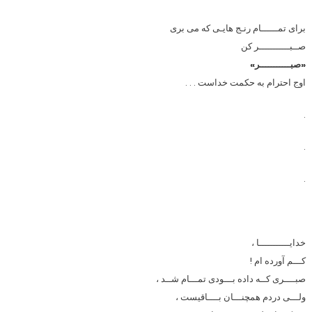
برای تمــــــام رنـج هایـی که می بری
صــبـــــــــــر کن
«صبـــــــــــر»
اوج احترام به حکمت خداست . . .
.
.
.
خدایـــــــــــا ،
کـــم آورده ام !
صبــــری کــه داده بـــودی تمـــام شــد ،
ولـــی دردم همچنـــان بــــاقیست ،