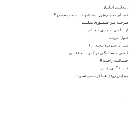
زنـدگــی انـگــار
تـمــام ِ صـبــرش را بـخـشـیـده اسـت بـه مـن !!
هـرچــه مـن
صـبــوری
میکـنـم
او بــا بـی صـبـری ِ تـمــام
هـول میزنــد
بـــرای ضـربــه بـعــد …. !
کـمـی خـسـتــگـی در کــن ، لـعـنـتـــی …
خـیــالـت راحـت !!
خـسـتـگــی ِ مــن
بـه ایـن زودی هــا دَر نـمـی شـود …
.
.
.