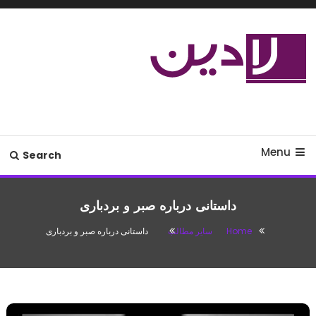
Ski
T
Conten
مدل لباس،اس ام اس جدید،مسائل
لادین
زناشویی،پزشکی،مد،دکوراسیون،آشپزی،مطالب تفریحی
Menu
Search
داستانی درباره صبر و بردباری
Home
سایر مطالب
داستانی درباره صبر و بردباری