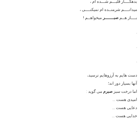
بدهکــــار قلبـــم شـــده ام ،
میدانــــم شرمنــده ام نمیکنــــی ،
بــــاز هــم
صبـــــــر
میخواهــم !
.
.
.
دست هایم به آرزوهایم نرسید،
آنها بسیار دور اند؛
اما درخت سبز
صبرم
می گوید :
امیدی هست …
دعایی هست …
خدایی هست …
.