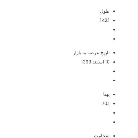
طول
142.1
تاریخ عرضه به بازار
10 اسفند 1393
پهنا
70.1
ضخامت