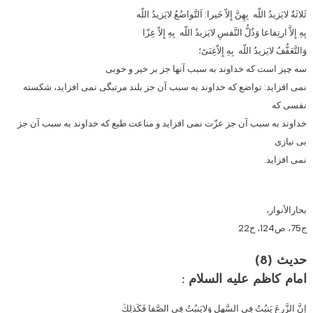
ثَلاثَةٌ لايَزيدُ اللّه بِهِنَّ إِلاّ خَيرا: اَلتَّواضُعُ لايَزيدُ اللّه
بِهِ إِلاَّ ارتِفاعا وَذُلُّ النَّفسِ لايَزيدُ اللّه بِهِ إِلاّ عِزّا
وَالتَّعَفُّفُ لايَزيدُ اللّه بِهِ إِلاّغِنَىً؛
سه چيز است كه خداوند به سبب آنها جز بر خير و خوبى
نمى افزايد: تواضع كه خداوند به سبب آن جز بلند مرتبگى نمى افزايد، شكسته
نفسى كه
خداوند به سبب آن جز عزّت نمى افزايد و مناعت طبع كه خداوند به سبب آن جز
بى نيازى
نمى افزايد.
بحارالأنوار،
ج75، ص124، ح22
حدیث (8)
امام كاظم عليه السلام :
إِنَّ الزَّرعَ يَنبُتُ فِى السَّهلِ وَلايَنبُتُ فِى الصَّفا فَكَذلِكَ