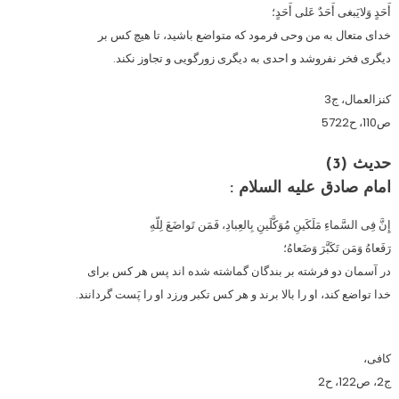
أَحَدٍ وَلايَبغى أَحَدٌ عَلى أَحَدٍ؛
خداى متعال به من وحى فرمود كه متواضع باشيد، تا هيچ كس بر
ديگرى فخر نفروشد و احدى به ديگرى زورگويى و تجاوز نكند.
كنزالعمال، ج3
ص110، ح5722
حدیث (3)
امام صادق عليه السلام :
إِنَّ فِى السَّماءِ مَلَكَينِ مُوَكَّلَينِ بِالعِبادِ، فَمَن تَواضَعَ لِلّهِ
رَفَعاهُ وَمَن تَكَبَّرَ وَضَعاهُ؛
در آسمان دو فرشته بر بندگان گماشته شده اند پس هر كس براى
خدا تواضع كند، او را بالا برند و هر كس تكبر ورزد او را پَست گردانند.
كافى،
ج2، ص122، ح2