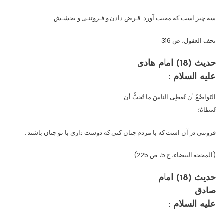
سه چیز است که محبت آورد: قـرض دادن و فـروتنـى و بخشـش.
تحف العقول، ص 316
حدیث (18) امام هادی
عليه ‏السلام :
التَواضُعُ أن تُعطِی الناسَ ما تُحبُّ أن
تُعطاهُ؛
فروتنی در آن است که با مردم چنان کنی که دوست داری با تو چنان باشند .
(المحجة البیضاء، ج 5، ص 225):
حدیث (18) امام
صادق
عليه‏ السلام :