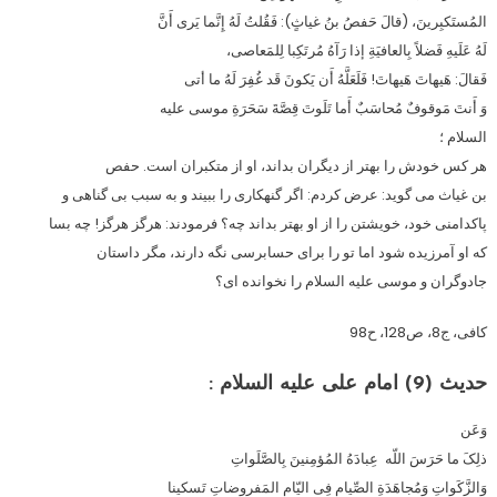
المُستَکبِرینَ، (قالَ حَفصُ بنُ غیاثٍ): فَقُلتُ لَهُ إِنَّما یَرى أَنَّ
لَهُ عَلَیهِ فَضلاً بِالعافیَةِ إذا رَآهُ مُرتَکِبا لِلمَعاصى،
فَقالَ: هَیهاتَ هَیهاتَ! فَلَعَلَّهُ أَن یَکونَ قَد غُفِرَ لَهُ ما أتى
وَ أَنتَ مَوقوفٌ مُحاسَبٌ أَما تَلَوتَ قِصَّةَ سَحَرَةِ موسى علیه
السلام ؛
هر کس خودش را بهتر از دیگران بداند، او از متکبران است. حفص
بن غیاث مى گوید: عرض کردم: اگر گنهکارى را ببیند و به سبب بى گناهى و
پاکدامنى خود، خویشتن را از او بهتر بداند چه؟ فرمودند: هرگز هرگز! چه بسا
که او آمرزیده شود اما تو را براى حسابرسى نگه دارند، مگر داستان
جادوگران و موسى علیه السلام را نخوانده اى؟
کافى، ج8، ص128، ح98
حدیث (9)
امام على علیه السلام :
وَعَن
ذلِکَ ما حَرَسَ اللّه عِبادَهُ المُؤمِنینَ بِالصَّلَواتِ
وَالزَّکَواتِ وَمُجاهَدَةِ الصِّیامِ فِى الیّامِ المَفروضاتِ تَسکینا