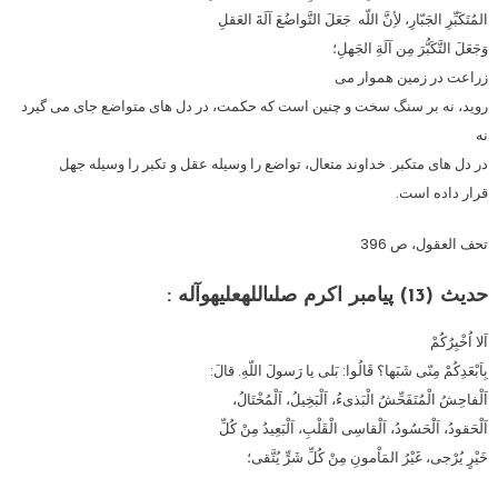
المُتَکَبِّرِ الجَبّارِ، لأِنَّ اللّه جَعَلَ التَّواضُعَ آلَةَ العَقلِ
وَجَعَلَ التَّکَبُّرَ مِن آلَةِ الجَهلِ؛
زراعت در زمین هموار مى
روید، نه بر سنگ سخت و چنین است که حکمت، در دل هاى متواضع جاى مى گیرد
نه
در دل هاى متکبر. خداوند متعال، تواضع را وسیله عقل و تکبر را وسیله جهل
قرار داده است.
تحف العقول، ص 396
حدیث (13) پیامبر اکرم صلى‏الله‏علیه‏و‏آله :
اَلا اُخْبِرُکُمْ
بِاَبْعَدِکُمْ مِنّى شَبَها؟ قَالُوا: بَلى یا رَسولَ اللّه‏ِ. قالَ:
اَلْفاحِشُ الْمُتَفَحِّشُ الْبَذى‏ءُ، اَلْبَخِیلُ، اَلْمُخْتَالُ،
اَلْحَقودُ، اَلْحَسُودُ، اَلْقاسِى الْقَلْبِ، اَلْبَعِیدُ مِنْ کُلِّ
خَیْرٍ یُرْجى، غَیْرُ المَاْمونِ مِنْ کُلِّ شَرٍّ یُتَّقى؛