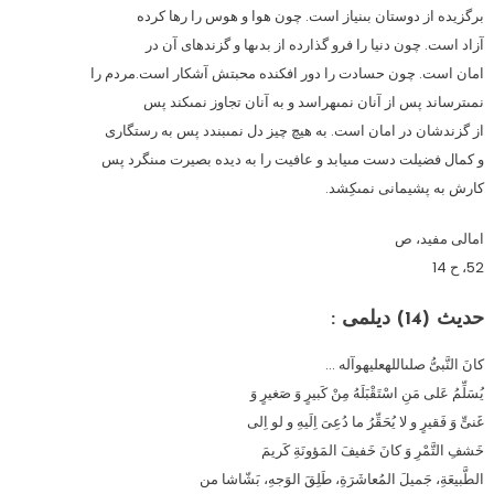
برگزيده از دوستان بى‏نياز است. چون هوا و هوس را رها كرده
آزاد است. چون دنيا را فرو گذارده از بدى‏ها و گزندهاى آن در
امان است. چون حسادت را دور افكنده محبتش آشكار است.مردم را
نمى‏ترساند پس از آنان نمى‏هراسد و به آنان تجاوز نمى‏كند پس
از گزندشان در امان است. به هيچ چيز دل نمى‏بندد پس به رستگارى
و كمال فضيلت دست مى‏يابد و عافيت را به ديده بصيرت مى‏نگرد پس
كارش به پشيمانى نمى‏كِشد.
امالى مفيد، ص
52، ح 14
حدیث (14) ديلمى :
كانَ النَّبىُّ صلى‏الله‏عليه‏و‏آله …
يُسَلِّمُ عَلى مَنِ اسْتَقْبَلَهُ مِنْ كَبيرٍ وَ صَغيرٍ وَ
غَنىٍّ وَ فَقيرٍ و لا يُحَقِّرُ ما دُعِىَ اِلَيهِ و لو اِلى
خَشفِ التَّمْرِ وَ كانَ خَفيفَ المَؤونَةِ كَريمَ
الطَّبيعَةِ، جَميلَ المُعاشَرَةِ، طَلِقَ الوَجهِ، بَشّاشا من