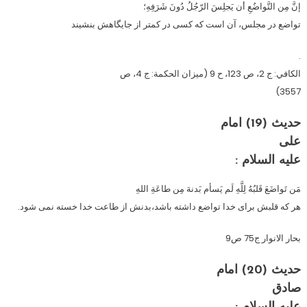
إنَّ مِن التَّواضُعِ أن يَجلِسَ الرّجُلُ دُونَ شَرَفِهِ؛
تواضع در مجلس، آن است كه كسى در كم‏تر از جايگاهش بنشيند
.
الكافي: ج 2، ص 123، ح 9 (ميزان الحكمة: ج 4، ص
3557)
حدیث (19) امام
علی
عليه‏ السلام :
مَن تَواضَعَ قَلبُهُ لِلَّهِ لَم یَسأم بَدنهَ مِن طاعَةِ اللهِ
هر که قلبش برای خدا تواضع داشته باشد،بدنش از طاعت خدا خسته نمی شود.
بحار الانوار ج75 ص9
حدیث (20) امام
صادق