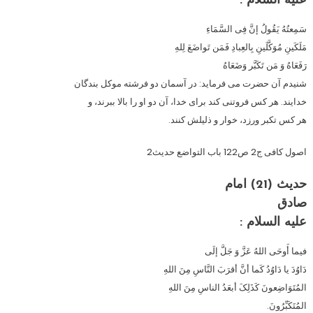
عليه‏ السلام :
سَمِعتُهُ یَقُولُ إنَّ فِی السَّمَاءِ
مَلَکَینِ مُوَکَّلَینِ بِالعِبادِ فَمَن تَواضَعَ لِلهِ
رَفَعَاهُ وَ مَن تَکَبَّر وَضَعَاهُ
شنیدم آن حضرت می فرماید: در آسمان دو فرشته موکل بندگان
خدایند. هر کس فروتنی کند برای خدا، آن دو او را بالا ببرند، و
هر کس تکبر ورزد، خوار و ذلیلش کنند.
اصول کافی ج2 ص122 باب التواضع حدیث2
حدیث (21) امام
صادق
عليه‏ السلام :
فیما أَوحَی اللهُ عَزَّ وَ جَلَّ إلَی
دَاوُدَ یا دَاوُدُ کَما أنَّ أقرَبَ النَّاسِ مِنَ اللهِ
المُتَوَاضِعونَ کَذَلِکَ أبعَدُ الناسِ مِنَ اللهِ
المُتَکَبِّرُونَ.