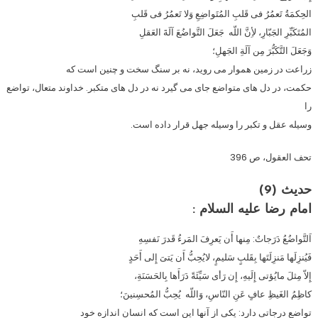
الحِكمَةُ تَعمُرُ فى قَلبِ المُتَواضِعِ وَلا تَعمُرُ فى قَلبِ
المُتَكَبِّرِ الجَبّارِ، لأِنَّ اللّه جَعَلَ التَّواضُعَ آلَةَ العَقلِ
وَجَعَلَ التَّكَبُّرَ مِن آلَةِ الجَهلِ؛
زراعت در زمين هموار مى رويد، نه بر سنگ سخت و چنين است كه
حكمت، در دل هاى متواضع جاى مى گيرد نه در دل هاى متكبر. خداوند متعال، تواضع
را
وسيله عقل و تكبر را وسيله جهل قرار داده است.
تحف العقول، ص 396
حدیث (9)
امام رضا عليه السلام :
اَلتَّواضُعُ دَرَجاتٌ: مِنها أَن يَعرِفَ المَرءُ قَدرَ نَفسِهِ
فَيُنزِلَها مَنزِلَتَها بِقَلبٍ سَليمٍ، لايُحِبُّ أَن يَتىَ إِلى أَحَدٍ
إِلاّ مِثلَ مايُؤتى إِلَيهِ، إِن رَأى سَيِّئَةً دَرَأَها بِالحَسَنَةِ،
كاظِمُ الغَيظِ عافٍ عَنِ النّاسِ، وَاللّه يُحِبُّ المُحسِنينَ؛
تواضع درجاتى دارد: يكى از آنها اين است كه انسان اندازه خود