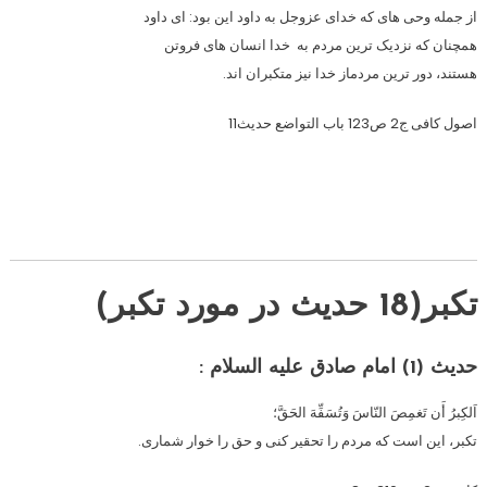
از جمله وحی های که خدای عزوجل به داود این بود: ای داود
همچنان که نزدیک ترین مردم به خدا انسان های فروتن
هستند، دور ترین مردماز خدا نیز متکبران اند.
اصول کافی ج2 ص123 باب التواضع حدیث11
تکبر(18 حدیث در مورد تکبر)
حدیث (1)
امام صادق علیه السلام :
اَلکِبرُ أَن تَغمِصَ النّاسَ وَتُسَفِّهَ الحَقَّ؛
تکبر، این است که مردم را تحقیر کنى و حق را خوار شمارى.