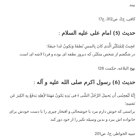
بیند.
کافى، ج2، ص312، ح17
حدیث (5)
امام على علیه السلام :
عَجِبتُ لِلمُتَکَبِّرِ الَّذى کانَ بِالمسِ نُطفَةً وَیَکونُ غَدا جیفَةً؛
در شگفتم از شخص متکبّر، که دیروز نطفه اى بوده و فردا لاشه اى است.
نهج البلاغه، حکمت 126
حدیث (6)
رسول اکرم صلى الله علیه و آله :
إِنَّهُ لَیُعجِبُنى أَن یَحمِلَ الرَّجُلُ الشَّى ءَ فى یَدِهِ یَکونُ مَهنَئا لأِهلِهِ یَدفَعُ بِهِ الکِبرَ عَن
نَفسِهِ؛
براستى که خوش دارم مرد با خوشحالى و افتخار چیزى را با دست خودش براى
خانواده اش ببرد و بدین وسیله تکبر را از خود دور کند.
تنبیه الخواطر، ج1، ص201