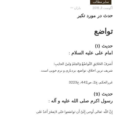
سایر مطالب
آگوست 3, 2016
باران
حدث در مورد تکبر
تواضع
حدیث (1)
امام على عليه السلام :
أَشرَفُ الخَلائِقِ التَّواضُعُ وَالحِلمُ وَلينُ الجانِبِ؛
شريف ترين اخلاق، تواضع، بردبارى و نرم خويى است.
غررالحكم، ج2، ص442، ح3223
حدیث (2)
رسول اكرم صلى الله عليه و آله :
إِنَّ اللّه تَعالى أَوحى إِلَىَّ أَن تَواضَعوا حَتّى لايَفخَرَ أَحَدٌ عَلى