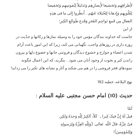
لأَِطرافِهِم وَتَخشیعا لأَِبصارِهِم وَتَذلیلاً لِنُفوسِهِم وَتَخفیضا
لِقُلُوبِهِم وَإِذهابا لِلخُیَلاءِ عَنهُم… اُنظُروا إِلى ما فى هذِهِ
الفعالِ مِن قَمعِ نَواجِمِ الفَخرِ وَقَدعِ طَوالِعِ الکِبرِ؛
از این
جاست که خداوند بندگان مؤمن خود را به وسیله نمازها و زکاتها و جدّیت در
روزه دارى در روزهاى واجب، نگهبانى مى کند، زیرا که این امور باعث آرام
شدن اعضاء و جوارح و خشوع دیدگان و فروتنى جانها و خضوع دلها و بیرون
راندن کبر و نخوت از وجود آنان مى شود… بنگرید، که این اعمال چگونه
نمودهاى فخر فروشى را در هم مى شکند و آثار و نشانه هاى تکبر را مى زداید!
نهج البلاغه، خطبه 192
حدیث (10)
امام حسن مجتبى علیه السلام :
لَمّا
قیلَ لَهُ إِنَّ فیکَ کِبرا ـ : کَلاّ، اَلکِبرُ لِلّهِ وَحدَهُ وَلکِن
فىَّ عِزَّةٌ، قالَ اللّه تَعالى: (وَلِلّهِ العِزَّةُ وَلِرَسولِهِ
وَلِلمُؤمِنینَ)؛