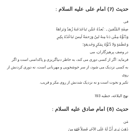
حدیث (7)
امام على علیه السلام :
فى
صِفَةِ المُتَّقینَ ـ : بُعدُهُ عَمَّن تَباعَدَعَنهُ زُهدٌ وَنَزاهَةٌ
وَدُنُوُّهُ مِمَّن دَنا مِنهُ لینٌ وَرَحمَةٌ لَیسَ تَباعُدُهُ بِکِبرٍ
وَعَظَمَةٍ وَلا دُنُوُّهُ بِمَکرٍ وَخَدیعَةٍ؛
در وصف پرهیزگاران، مى
فرماید: اگر از کسى دورى مى کند، به خاطر دنیاگریزى و پاکدامنى است و اگر
به کسى نزدیک مى شود، از سر خوشخویى و مهربانى است، نه دورى کردنش از
روى
تکبر و نخوت است و نه نزدیک شدنش از روى مکر و فریب.
نهج البلاغه، خطبه 193
حدیث (8)
امام صادق علیه السلام :
مَن
ذَهَبَ یَرى أَنَّ لَهُ عَلَى الآخَرِ فَضلاً فَهُوَ مِنَ