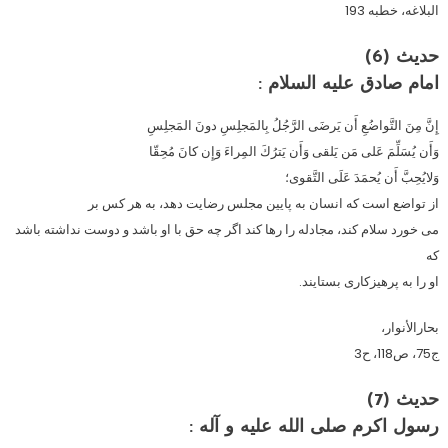
البلاغه، خطبه 193
حدیث (6)
امام صادق عليه السلام :
إِنَّ مِنَ التَّواضُعِ أَن يَرضَى الرَّجُلُ بِالمَجلِسِ دونَ المَجلِسِ
وَأَن يُسَلِّمَ عَلى مَن يَلقى وَأَن يَترُكَ المِراءَ وَإِن كانَ مُحِقّا
وَلايُحِبَّ أَن يُحمَدَ عَلَى التَّقوى؛
از تواضع است كه انسان به پايين مجلس رضايت دهد، به هر كس بر
مى خورد سلام كند، مجادله را رها كند اگر چه حق با او باشد و دوست نداشته باشد
كه
او را به پرهيزكارى بستايند.
بحارالأنوار،
ج75، ص118، ح3
حدیث (7)
رسول اكرم صلى الله عليه و آله :