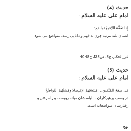
حدیث (4)
امام على عليه السلام :
إِذا تَفَقَّهَ الرَّفيعُ تَواضَعَ؛
انسان بلند مرتبه چون به فهم و دانايى رسد، متواضع مى شود.
غررالحكم، ج3، ص133، ح4048
حدیث (5)
امام على عليه السلام :
فى صِفَةِ المُتَّقينَ ـ : مَلبَسُهُمُ الاِقتِصادُ وَمَشيُهُمُ التَّواضُعُ؛
در وصف پرهيزكاران ـ : لباسشان ميانه رويست و راه رفتن و
رفتارشان متواضعانه است.
نهج