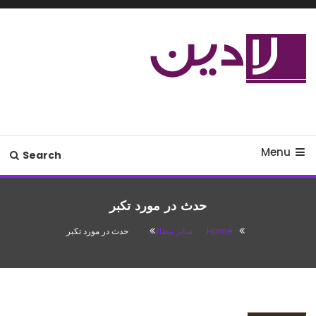
Ski
T
Conten
مدل لباس،اس ام اس جدید،مسائل
لادین
زناشویی،پزشکی،مد،دکوراسیون،آشپزی،مطالب تفریحی
Menu
Search
حدث در مورد تکبر
Home
سایر مطالب
حدث در مورد تکبر