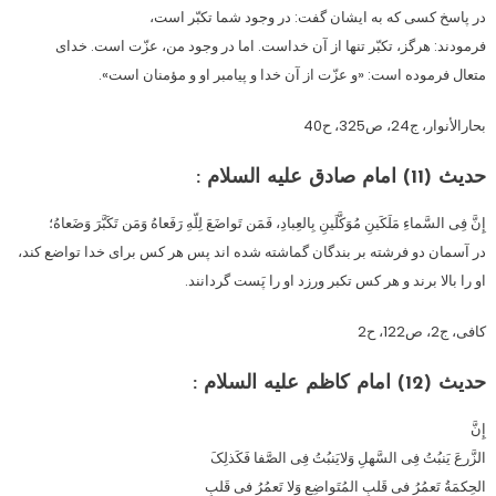
در پاسخ کسى که به ایشان گفت: در وجود شما تکبّر است،
فرمودند: هرگز، تکبّر تنها از آن خداست. اما در وجود من، عزّت است. خداى
متعال فرموده است: «و عزّت از آن خدا و پیامبر او و مؤمنان است».
بحارالأنوار، ج24، ص325، ح40
حدیث (11)
امام صادق علیه السلام :
إِنَّ فِى السَّماءِ مَلَکَینِ مُوَکَّلَینِ بِالعِبادِ، فَمَن تَواضَعَ لِلّهِ رَفَعاهُ وَمَن تَکَبَّرَ وَضَعاهُ؛
در آسمان دو فرشته بر بندگان گماشته شده اند پس هر کس براى خدا تواضع کند،
او را بالا برند و هر کس تکبر ورزد او را پَست گردانند.
کافى، ج2، ص122، ح2
حدیث (12)
امام کاظم علیه السلام :
إِنَّ
الزَّرعَ یَنبُتُ فِى السَّهلِ وَلایَنبُتُ فِى الصَّفا فَکَذلِکَ
الحِکمَةُ تَعمُرُ فى قَلبِ المُتَواضِعِ وَلا تَعمُرُ فى قَلبِ