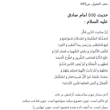
تحف العقول، ص489
حدیث (13) امام صادق
عليه‏ السلام :
اِنَّ صاحِبَ الدّينِ فَكَّرَ
فَـعَـلَـتْهُ السَّكينَةُ وَ اسْتَـكانَ فَـتَواضَعَ وَ
قَنِعَ فَاسْتَغْنى وَ رَضىَ بِما اُعْطىَ وَ انْفَرَدَ
فَكُفىَ الاِْخْوانَ وَ رَفَضَ الشَّهَواتِ فَصارَ حُرّا وَ
خَلَعَ الدُّنْيا فَتَحامَى الشُّرورَ وَ اطَّرَحَ الْحَسَدَ
فَظَهَرتِ الْمَحَبَّةُ وَ لَمْ يُخِفِ النّاسَ فَـلَـمْ
يَخَفْهُمْ وَ لَمْ يُذْنِبْ اِلَيْهِمْ فَسَلِمَ مِنْهُمْ وَ
سَخَتْ نَفْسُهُ عَنْ كُلِّ شَى‏ءٍ ففازَ وَ اسْتَكْمَلَ
الْفَضْلَ وَ اَبْصَرَ العافيَةَ فَاَمِنَ النَّدامَةَ؛
آدم دين‏دار چون مى‏انديشد، آرامش بر جان
او حاكم است. چون خضوع مى‏كند متواضع است. چون قناعت مى‏كند،
بى‏نياز است. به آنچه داده شده خشنود است. چون تنهايى را