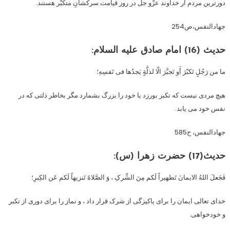
دورترین مردم ار خداوند عزّو جل در روز قیامت سرکشانِ متکبّر هستند.
جهادالنفس،ص254
حدیث (16) امام صادق علیه السلام:
ما من رَجُلٍ تَکبّرَ أَو تَجبَّرَ الّا لذلَّةٍ یَجدُها فی نََفسِهِ؛
هیچ مردی نیست که تکبر بورزد یا خود را بزرگ بشمارد مگر بخاطر ذلتی که در
نفس خود می یابد.
جهادالنفس، ح585
حدیث(17) حضرت زهرا (س):
فَجَعلَ اللهُ الایمانَ تَطهیراً لَکم مِنَ الشِّرکِ ، وَ الصَّلاةَ تَنزیهاً لَکم عَن الکِبرِ؛
خدای تعالی ایمان را برای پاکیزگی از شرک قرار داد ، و نماز را برای دوری از تکبر
و خودخواهی.