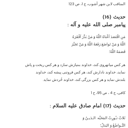
المناقب لابن شهر آشوب، ج 1، ص 123
حدیث (16)
پيامبر صلى ‏الله ‏عليه ‏و ‏آله :
مَنِ اقْتَصَدَ اَغْناهُ اللّه‏ُ وَ مَنْ بَذَّرَ اَفْقَرَهُ
اللّه‏ُ وَ مَنْ تَواضَعَ رَفَعَهُ اللّه‏ُ وَ مَنْ تَجَبَّرَ
قَصَمَهُ اللّه‏ُ؛
هر كس ميانه‏روى كند، خداوند بى‏نيازش سازد و هر كس ريخت و پاش
نمايد، خداوند نادارش كند، هر كس فروتنى پيشه كند، خداوند
بلندش نمايد و هر كس بزرگى كند، خداوند خُردش نمايد.
كافى، ج 4 ، ص 95، ح 1
حدیث (17) امام صادق عليه ‏السلام :
ثَلاثٌ تـُورِثُ المَحَبَّه: الـدَیـنُ وَ
التَّـواضُعُ وَ البَذلُ؛