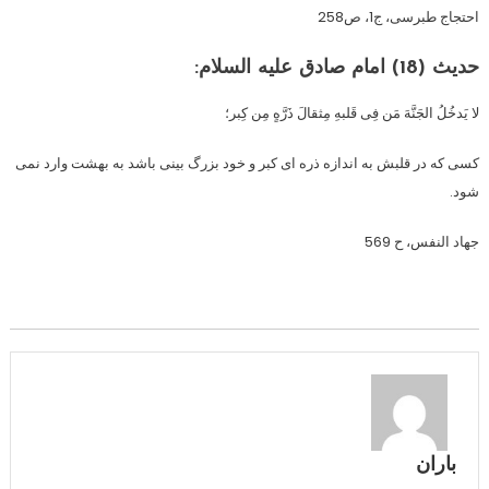
احتجاج طبرسی، ج1، ص258
حدیث (18) امام صادق علیه السلام:
لا یَدخُلُ الجَنَّهَ مَن فِی قَلبهِ مِثقالَ ذَرَّهٍ مِن کِبر؛
کسی که در قلبش به اندازه ذره ای کبر و خود بزرگ بینی باشد به بهشت وارد نمی
شود.
جهاد النفس، ح 569
باران