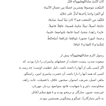
كانَ النَّبىّ صلى‏الله‏عليه‏و‏آله قَبْلَ
المَبْعَثِ مَوصوفا بِعِشرينَ خَصلَةً مِن خِصالِ الاَنْبياءِ
لَوِ انْفَرَدَ واحِدٌ بِاَحَدِها لَدَلَّ عَلى جَلالِهِ
فَكَيْفَ مَنِ اجْتَمَعَت فيهِ؟! كانَ نَبيّا اَمينا، صادِقا،
حاذِقا، اَصيلاً، نَبيلاً، مَكينا، فَصيحا، عاقِلاً، فاضِلاً،
عابِدا، زاهِدا، سَخيا، كميا، قانِعا، مُتَواضِعا، حَليما،
رَحيما، غَيورا، صَبورا، مُوافِقا، مُرافِقا، لَميُخالِطْ
مُنَجِّما وَ لا كاهِنا و لا عَيافا؛
رسول اكرم صلى‏الله‏عليه‏و‏آله پيش از
مبعوث شدن، بيست خصلت از خصلت‏هاى پيامبران را دارا بودند، كه
اگر كسى يكى از آنها را داشته باشد، دليل عظمت اوست؛ چه رسد به
كسى كه همه آنها را دارا باشد، آن حضرت پيامبرى امين، راستگو،
ماهر، اصيل، شريف، استوار، سخنور، عاقل، با فضيلت، عابد، زاهد،
سخاوتمند، دلير و با شهامت، قانع، متواضع، بردبار، مهربان،
غيرتمند، صبور، سازگار، و نرم‏خو بودند و با هيچ منجّم (قائل
به تأثير ستارگان)، غيب‏گو و پيش‏گويى هم‏نشين نبودند.