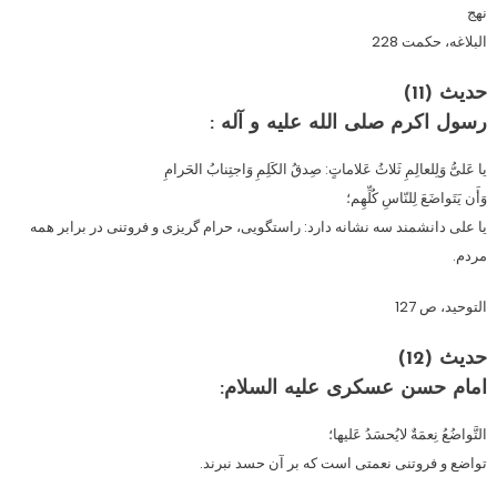
نهج
البلاغه، حكمت 228
حدیث (11)
رسول اكرم صلى الله عليه و آله :
يا عَلىُّ وَلِلعالِمِ ثَلاثُ عَلاماتٍ: صِدقُ الكَلِمِ وَاجتِنابُ الحَرامِ
وَأَن يَتَواضَعَ لِلنّاسِ كُلِّهِم؛
يا على دانشمند سه نشانه دارد: راستگويى، حرام گريزى و فروتنى در برابر همه
مردم.
التوحيد، ص 127
حدیث (12)
امام حسن عسکری علیه السلام:
التَّواضُعُ نِعمَةٌ لایُحسَدُ عَلیها؛
تواضع و فروتنی نعمتی است که بر آن حسد نبرند.