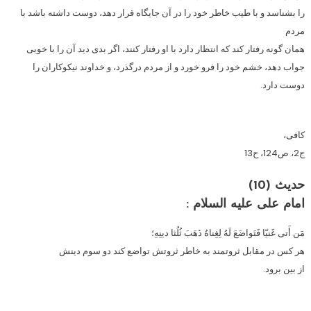
را بشناسد و با طيب خاطر خود را در آن جايگاه قرار دهد، دوست داشته باشد با
مردم
همان گونه رفتار كند كه انتظار دارد با او رفتار كنند، اگر بدى ديد آن را با خوبى
جواب دهد، خشم خود را فرو خورد و از مردم درگذرد، و خداوند نيكوكاران را
دوست دارد.
كافى،
ج2، ص124، ح13
حدیث (10)
امام على عليه السلام :
مَن أَتى غَنيّا فَتَواضَعَ لَهُ لِغِناهُ ذَهَبَ ثُلُثا دينِهِ؛
هر كس در مقابل ثروتمند به خاطر ثروتش تواضع كند دو سوم دينش
از بين برود.