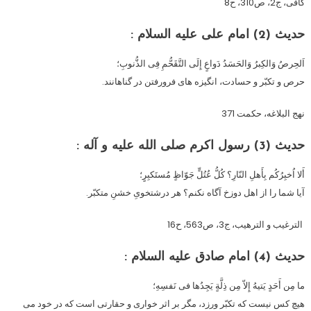
کافى، ج2، ص310، ح8
حدیث (2)
امام على علیه السلام :
اَلحِرصُ وَالکِبرُ وَالحَسَدُ دَواعٍ إِلَى التَّقَحُّمِ فِى الذُّنوبِ؛
حرص و تکبّر و حسادت، انگیزه هاى فرورفتن در گناهانند.
نهج البلاغه، حکمت 371
حدیث (3)
رسول اکرم صلى الله علیه و آله :
أَلا اُخبِرُکُم بِأَهلِ النّارِ؟ کُلُّ عُتُلٍّ جَوّاظٍ مُستَکبِرٍ؛
آیا شما را از اهل دوزخ آگاه نکنم؟ هر درشتخوىِ خشنِ متکبّر.
الترغیب و الترهیب، ج3، ص563، ح16
حدیث (4)
امام صادق علیه السلام :
ما مِن أَحَدٍ یَتیهُ إِلاّ مِن ذِلَّةٍ یَجِدُها فى نَفسِهِ؛
هیچ کس نیست که تکبّر ورزد، مگر بر اثر خوارى و حقارتى است که در خود مى