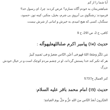
آیا شما را از کم
شباهت‏ترینتان به خودم آگاه نسازم؟ عرض کردند: چرا، اى رسول خدا!
فرمودند: زشتگوىِ بى آبروىِ بى شرم، بخیل، متکبر، کینه توز، حسود،
سنگدل، کسى که هیچ امیدى به خیرش و امانى از شرش نیست.
کافى، ج 2، ص 291، ح 9
حدیث (14) پیامبر اکرم صلى‏الله‏علیه‏و‏آله :
مَن تَکَبَّرَ وَضَعَهُ اللهُ فَهو فی أعیُن النّاس صَغیرٌ وَ فی نَفسِهِ کَبیرٌ
هر که تکبر کند خدا پستش گرداند، او در چشم مردم کوچک است و در خیال خودش
بزرگ
کنز العمال ح5737
حدیث (15) امام محمد باقر علیه السلام:
الجَبّارونَ اَبعَدُ النّاس منَ اللهِ عزُّ و جلَّ یومَ القیامَةِ؛