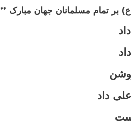
ع) بر تمام مسلمانان جهان مبارک ***
اد
اد
وشن
لی داد
است