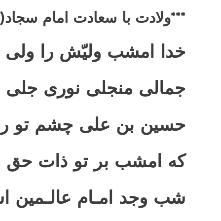
***ولادت با سعادت امام سجاد(
خدا امشب ولیّش را ولی د
جمالی منجلی نوری جلی د
حسین بن علی چشم تو ر
که امشب بر تو ذات حق ع
شب وجد امـام عالـمین 