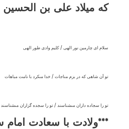
که میلاد علی بن الحسین
سلام اى چارمین نور الهى / کلیم وادى طور الهى
تو آن شاهى که در بزم مناجات / خدا مى‏کرد با نامت مباهات
تو را سجاده داران مى‏شناسند / تو را سجده گزاران مى‏شناسند
***ولادت با سعادت امام س