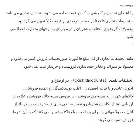
موسسه
را اعطاى تخفيف و كاهشى را كه در قيمت داده مى شود ، تخفيف تجارى مى نامند
∙ تخفيفات تجارى قاعدتا بر حسب درصدى از قيمت كالا تعيين مى گردد و
معمولا به گروههاى مختلف مشتريان و در مواردى به نرخهاى متفاوت اعطا مى
شود
∙
نكته
: تخفيفات تجارى از كل مبلغ فاكتور يا صورتحساب فروش كسر مى شود و
معمولا در مدراك و دفاتر حسابدارى فروشنده و خريدار ثبت نمى شود ∙
تخفيفات نقدى
(cash discounts) ∙ در اوضاع و
احوال عادى و با ثبات اقتصادى ، اغلب توليدكنندگان و عمده فروشان ،
كالاهاى خود را به نسيه مى فروشند ∙ در فروش نسيه كالا ، فروشنده علاوه بر
ارزيابى اعتبار يكايك مشتريان و تعيين سقفى براى فروش نسيه به هر يك از
آنان معمولا مهلتى را براى پرداخت مبلغ فاكتور تعيين مى كنند كه به آن شرط
فروش نسيه مى گويند ∙