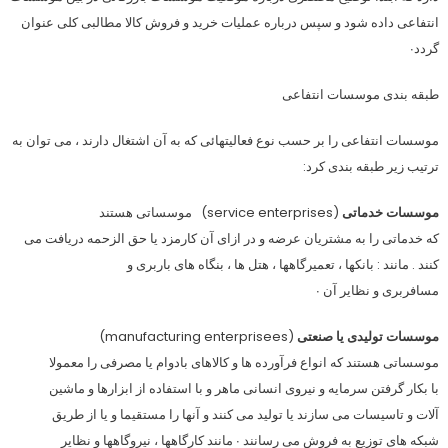
انتفاعى داده شود و سپس درباره عمليات خريد و فروش كالا مطالبى كلى عنوان
گردد∙
طبقه بندى موسسات انتفاعى
موسسات انتفاعى را بر حسب نوع فعاليتهائى كه به آن اشتغال دارند ، مى توان به
ترتيب زير طبقه بندى كرد:
موسسات خدماتى
(service enterprises) موسساتى هستند
كه خدماتى را به مشتريان عرضه و در ازاى آن كارمزد يا حق الزحمه دريافت مى
كنند . مانند : بانكها ، تعميرگاهها ، هتل ها ، بنگاه هاى باربرى و
مسافربرى و نظاير آن ∙
موسسات توليدى يا صنعتى
(manufacturing enterprisees)
موسساتى هستند كه انواع فرآورده ها و كالاهاى بادوام يا مصرفى را معمولا
با بكار گرفتن سرمايه و نيروى انسانى ماهر و با استفاده از ابزارها و ماشين
آلات و تاسيسات مى سازند يا توليد مى كنند و آنها را مستقيما و يا از طريق
شبكه هاى توزيع به فروش مى رسانند ∙ مانند كارگاهها ، نيروگاهها و نظاير