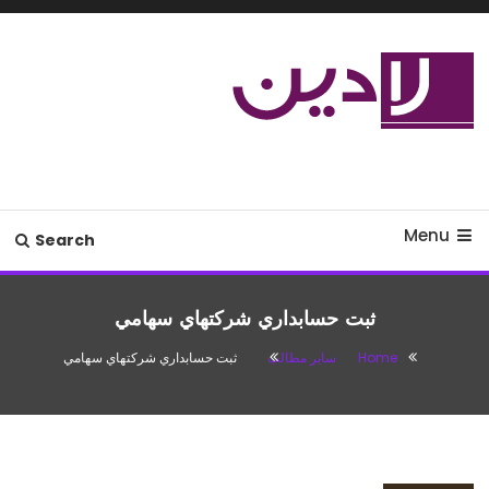
Ski
T
Conten
مدل لباس،اس ام اس جدید،مسائل
لادین
زناشویی،پزشکی،مد،دکوراسیون،آشپزی،مطالب تفریحی
Menu
Search
ثبت حسابداري شركتهاي سهامي
Home
سایر مطالب
ثبت حسابداري شركتهاي سهامي