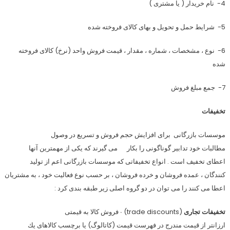
4- نام خريدار ( يا مشترى )
5- شرايط حمل و تحويل و بها‌ى كالاى فروخته شده
6- نوع ، مشخصات ، شماره ، مقدار ، قيمت فروش واحد (نرخ) كالاى فروخته
شده
7- جمع مبلغ فروش
تخفيفات
موسسات بازرگانى براى افزايش حجم فروش و تسريع در وصول
مطالبات خود تدابير گوناگونى را بكار مى گيرند كه يكى از مهمترين آنها
اعطاى تخفيف است‌ . انواع تخفيفاتى كه موسسات بازرگانى اعم از توليد
كنندگان ، عمده فروشان و خرده فروشان ، بر حسب نوع فعاليت خود ، به مشتريان
اعطا مى كنند را مى توان در دو گروه اصلى زير طبقه بندى كرد :
تخفيفات تجارى
(trade discounts) ∙ فروش كالا به قيمتى
ارزانتر از قيمت مندرج در فهرست قيمت (كاتالوگ) يا برچسب كالاهاى يك