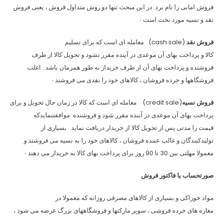
فروش امانى را نام برد. در اين مبحث تنها دو روش متداول فروش ، يعنى فروش
نقد و نسيه مورد بحث است ∙
فروش نقد
(cash sale) معامله اى است كه براى تسليم
كالا و پرداخت بهاى آن موعدى در آينده مقرر نشود و تحويل كالا از طرف
فروشنده و پرداخت بهاى آن از طرف خريدار به طور همزمان باشد . اغلب
فروشگاهها و خرده فروشان ، كالاهاى خود را نقدى مى فروشند ∙
فروش نسيه
(credit sale) معامله اى است كه كالا در زمان حال تحويل و براى
پرداخت بهاى آن موعدى در آينده مقرر شود و فروشنده
موافقتنمايدكه
قيمت را مدتى پس از تحويل كالا از خريدار دريافت نمايد . بسيارى از
توليدكنندگان و غالب عمده فروشان ، كالاهاى خود را به نسيه مى فروشند و
معمولا مهلتى بين 30 تا 90 روز براى پرداخت بهاى كالا به خريدار مى دهند ∙
صورتحساب يا فاكتور فروش
مواد خوراكى و بسيارى از كالاهاى مصرفى روزانه كه معمولا در
مغازه هاى خرده فروشى ، سوپر ماركتها و فروشگاههاى بزرگ عرضه مى شود ،