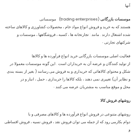
آنها
موسسات بازرگانى
(trading enterprises) موسساتى
هستند كه به خريد و فروش انواع مواد خام ، محصولات كشاورزى و كالاهاى ساخته
شده اشتغال دارند . مانند : تجارتخانه ها ، كسبه ، فروشگاهها ، موسسات و
شركتهاى تجارتى ∙
فعاليت اصلى موسسات بازرگانى خريد انواع فرآورده ها و كالاها
از توليد كنندگان و عرضه آن به خريداران است . اين گونه موسسات معمولا در
شكل و محتواى كالاهائى كه خريدارى و به فروش مى رسانند ( بغير از بسته بندى
و نظاير آن) تغييرى نمى دهند ، بلكه كالاها را خريدارى ، حمل ، انبار و در
محل و موقع مناسب به مشتريان عرضه مى كنند ∙
روشهاى فروش كالا
روشهاى متنوعى در فروش انواع فرآورده ها و كالاهاى مصرفى و با
دوام بكارمى رود كه از جمله مى توان فروش نقد ، فروش نسيه ، فروش اقساطى
و