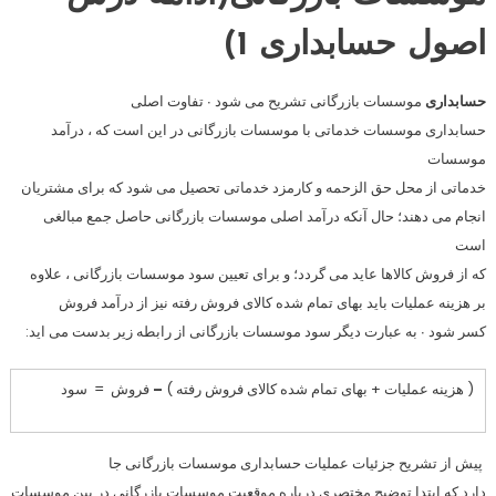
اصول حسابداری 1)
حسابدارى
موسسات بازرگانى تشريح مى شود ∙ تفاوت اصلى
حسابدارى موسسات خدماتى با موسسات بازرگانى در اين است كه ، درآمد
موسسات
خدماتى از محل حق الزحمه و كارمزد خدماتى تحصيل مى شود كه براى مشتريان
انجام مى دهند؛ حال آنكه درآمد اصلى موسسات بازرگانى حاصل جمع مبالغى
است
كه از فروش كالاها عايد مى گردد؛ و براى تعيين سود موسسات بازرگانى ، علاوه
بر هزينه عمليات بايد بهاى تمام شده كالاى فروش رفته نيز از درآمد فروش
كسر شود ∙ به عبارت ديگر سود موسسات بازرگانى از رابطه زير بدست مى ايد:
( هزينه عمليات + بهاى تمام شده كالاى فروش رفته )
–
فروش = سود
پيش از تشريح جزئيات عمليات حسابدارى موسسات بازرگانى جا
دارد كه ابتدا توضيح مختصرى درباره موقعيت موسسات بازرگانى در بين موسسات