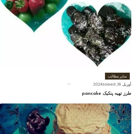
سایر مطالب
آوریل 18, 2024
saeed
طرز تهیه پنکیک pancake