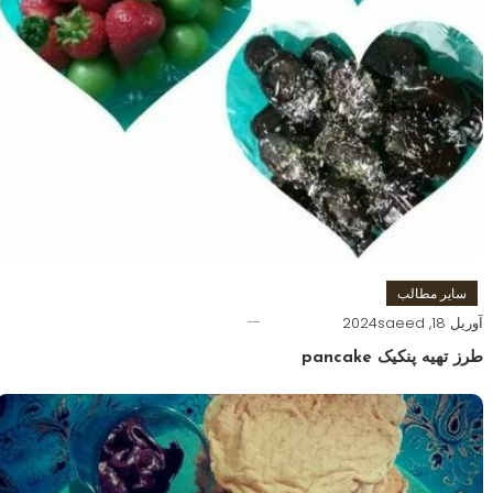
سایر مطالب
آوریل 18, 2024
saeed
طرز تهیه پنکیک pancake