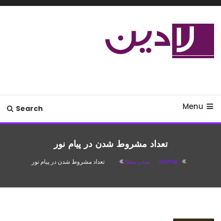
Ski
T
Conten
مدل لباس،اس ام اس جدید،مسائل
لادین
زناشویی،پزشکی،مد،دکوراسیون،آشپزی،مطالب تفریحی
Menu
Search
تعداد مشروط شدن در پيام نور
Home
سایر مطالب
تعداد مشروط شدن در پيام نور