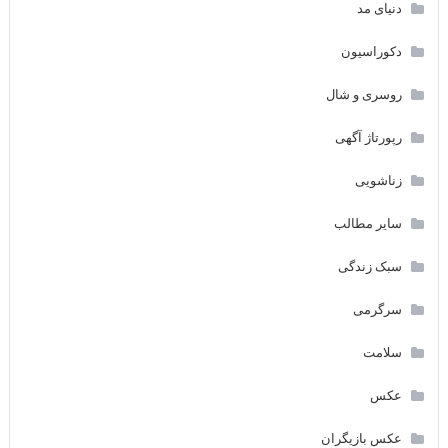
دنیای مد
دکوراسیون
روسری و شال
رپورتاژ آگهی
زناشویی
سایر مطالب
سبک زندگی
سرگرمی
سلامت
عکس
عکس بازیگران