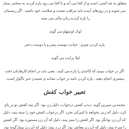
متعلق به چه کسی است و از کجا می آید و تا کجا می رود پاره کردید به سختی بیمار
می شوید و در روزهای آینده باید مراقب صحت و سلامت خود باشید . اگر ریسمان
را پاره کردید زیان مالی می بینید .
لوک اویتنهاو می گوید :
پاره کردن چیزی : خیانت دوست پسر و یا دوست دختر
لیلا برایت مى‏ گوید :
اگر در خواب ببینید که کاغذى را پاره مى ‏کنید ، یعنى باید در انجام کارهایتان دقت
بیشترى انجام دهید ، پاره کردن نامه در خواب نشانه‏ ى شنیدن خبر ناگوار است .
تعبیر خواب کفش
محمدبن سیرین گوید: دیدن کفش درخواب، دلیل زن بود. اگر بیند کفش نو در پای
کرد، دلیل که زنی بخواهد یا کنیزکی بخرد. اگر درخواب کفش خود را سیه بیند، دلیل
که آن زن توانگر بود. اگر کفش را سبز بیند، دلیل که آن زن مستوره بود. اگر کفش
را سرخ بیند، دلیل که آن زن معاشر بود. اگر زرد بیند، دلیل که آن زن بیمارگونه بود.