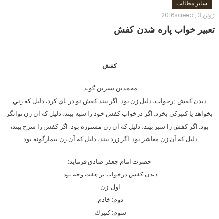
سایر مطالب
ژوئن 13, 2016
saeed
تعبیر خواب پاره شدن کفش
کفش
محمدبن سيرين گويد:
ديدن كفش درخواب، دليل زن بود. اگر بيند كفش نو در پاي كرد، دليل كه زني
بخواهد يا كنيزكي بخرد. اگر درخواب كفش خود را سيه بيند، دليل كه آن زن توانگر
بود. اگر كفش را سبز بيند، دليل كه آن زن مستوره بود. اگر كفش را سرخ بيند،
دليل كه آن زن معاشر بود. اگر زرد بيند، دليل كه آن زن بيمارگونه بود.
حضرت امام جعفر صادق فرمايد:
ديدن كفش درخواب بر هفت وجه بود.
اول: زن.
دوم: خادم.
سوم: كنيزك.