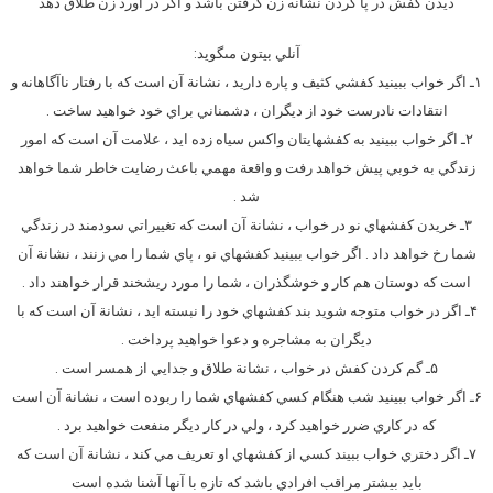
ديدن کفش در پا کردن نشانه زن گرفتن باشد و اگر در آورد زن طلاق دهد
آنلي بيتون مى‏گويد:
۱ـ اگر خواب ببينيد كفشي كثيف و پاره داريد ، نشانة آن است كه با رفتار ناآگاهانه و
انتقادات نادرست خود از ديگران ، دشمناني براي خود خواهيد ساخت .
۲ـ اگر خواب ببينيد به كفشهايتان واكس سياه زده ايد ، علامت آن است كه امور
زندگي به خوبي پيش خواهد رفت و واقعة مهمي باعث رضايت خاطر شما خواهد
شد .
۳ـ خريدن كفشهاي نو در خواب ، نشانة آن است كه تغييراتي سودمند در زندگي
شما رخ خواهد داد . اگر خواب ببينيد كفشهاي نو ، پاي شما را مي زنند ، نشانة آن
است كه دوستان هم كار و خوشگذران ، شما را مورد ريشخند قرار خواهند داد .
۴ـ اگر در خواب متوجه شويد بند كفشهاي خود را نبسته ايد ، نشانة آن است كه با
ديگران به مشاجره و دعوا خواهيد پرداخت .
۵ـ گم كردن كفش در خواب ، نشانة طلاق و جدايي از همسر است .
۶ـ اگر خواب ببينيد شب هنگام كسي كفشهاي شما را ربوده است ، نشانة آن است
كه در كاري ضرر خواهيد كرد ، ولي در كار ديگر منفعت خواهيد برد .
۷ـ اگر دختري خواب ببيند كسي از كفشهاي او تعريف مي كند ، نشانة آن است كه
بايد بيشتر مراقب افرادي باشد كه تازه با آنها آشنا شده است