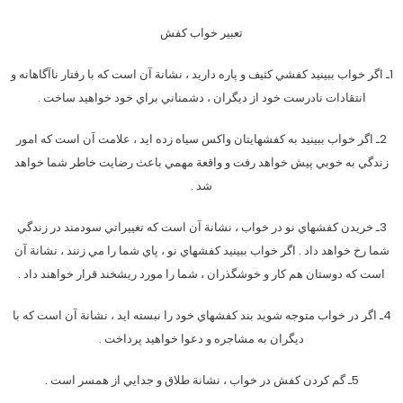
تعبیر خواب کفش
1ـ اگر خواب ببينيد كفشي كثيف و پاره داريد ، نشانة آن است كه با رفتار ناآگاهانه و
انتقادات نادرست خود از ديگران ، دشمناني براي خود خواهيد ساخت .
2ـ اگر خواب ببينيد به كفشهايتان واكس سياه زده ايد ، علامت آن است كه امور
زندگي به خوبي پيش خواهد رفت و واقعة مهمي باعث رضايت خاطر شما خواهد
شد .
3ـ خريدن كفشهاي نو در خواب ، نشانة آن است كه تغييراتي سودمند در زندگي
شما رخ خواهد داد . اگر خواب ببينيد كفشهاي نو ، پاي شما را مي زنند ، نشانة آن
است كه دوستان هم كار و خوشگذران ، شما را مورد ريشخند قرار خواهند داد .
4ـ اگر در خواب متوجه شويد بند كفشهاي خود را نبسته ايد ، نشانة آن است كه با
ديگران به مشاجره و دعوا خواهيد پرداخت .
5ـ گم كردن كفش در خواب ، نشانة طلاق و جدايي از همسر است .