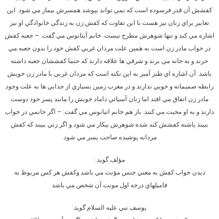
کفشش آن قدر فرسوده است که نمي تواند بپوشد همسرش بيمار مي شود. اين
تعابير براي زنان نيز هست با اين تفاوت که کفش زن به زندگي خانوادگي او نيز
اشاره مي کند و تنها شوهرش مطرح نيست. خانم آيتانوس مي گفت: – جعبه کفش
در خواب مادر زن است به همين علت مردان غربي کفش خود را بدون جعبه مي
خرند و به خانه مي برند و شرقي ها علاقه دارند که حتما کفششان جعبه داشته
باشد. آن اشاره اي طنز آميز به اين نکته است که مردان غربي با مادر زن خويش
رابطه صميمانه و خوبي ندارند و در مغرب زمين بسياري از جدايي ها به علت وجود
مادر زن اتفاق مي افتد اما زنان آسيائي داماد خويش را مانند پسر خود دوست
دارند و به او محبت مي کنند. باز هم خانم اتيانوس مي گفت: – اگر خانمي در خواب
ببيند پاشنه کفشش کند شده شوهرش بيکار مي شود و اگر زني ببيند که کفش
مردانه پوشيده صاحب پسر مي شود.
مؤلف گويد :
ديدن خواب کفش به معني جنس مؤنث مي باشد وکفش هر کس مربوط به
فاميلهاي درجه اول مونت آن شخص مي باشد
يوسف نبي عليه السلام گويد: