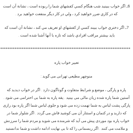
6ـ اگر خواب ببينيد شب هنگام كسي كفشهاي شما را ربوده است ، نشانة آن است
كه در كاري ضرر خواهيد كرد ، ولي در كار ديگر منفعت خواهيد برد .
7ـ اگر دختري خواب ببيند كسي از كفشهاي او تعريف مي كند ، نشانة آن است كه
بايد بيشتر مراقب افرادي باشد كه تازه با آنها آشنا شده است .
**************************************************************************
تعبیر خواب پاره
منوچهر مطیعی تهرانی می گوید :
پاره و پارگی ، موضع و شرایط متفاوت و گوناگون دارد . اگر در خواب دیدید که
آستین شما پاره شده زیان مالی می بینید . یقه پاره به شما بی احترامی می شود .
پارگی پشت لباس به شما تهمت زده می شود و جلوی لباس شما اگر پاره بود رازی
که دارید و در کتمان و استتار آن می کوشید فاش می گردد . اگر شلوار شما در
خواب پاره بود موردی پیش می آید که شرمنده می شوید و مردم شما را سرزنش
و ملامت می کنند . اگر ریسمانی را که تا بی نهایت ادامه داشت و شما ندانستید