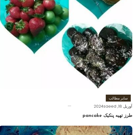
سایر مطالب
آوریل 18, 2024
saeed
طرز تهیه پنکیک pancake