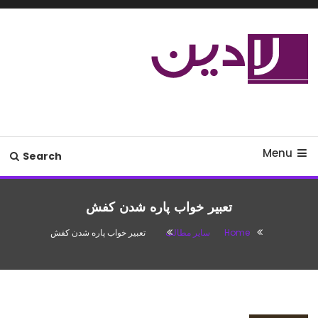
Ski
T
Conten
مدل لباس،اس ام اس جدید،مسائل
لادین
زناشویی،پزشکی،مد،دکوراسیون،آشپزی،مطالب تفریحی
Menu
Search
تعبیر خواب پاره شدن کفش
Home
سایر مطالب
تعبیر خواب پاره شدن کفش