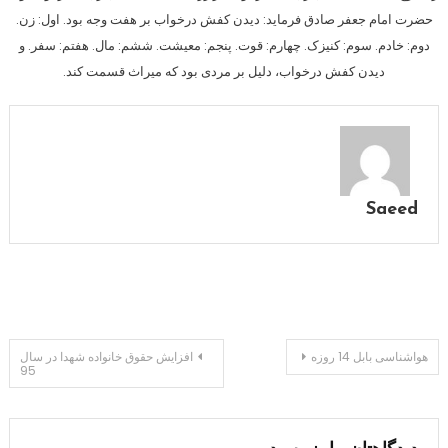
حضرت امام جعفر صادق فرماید: دیدن کفش درخواب بر هفت وجه بود. اول: زن.
دوم: خادم. سوم: کنیزک. چهارم: قوت. پنجم: معیشت. ششم: مال. هفتم: سفر. و
دیدن کفش درخواب، دلیل بر مردی بود که میراث قسمت کند.
Saeed
راهبری
هواشناسی بابل 14 روزه
افزایش حقوق خانواده شهدا در سال
95
نوشته