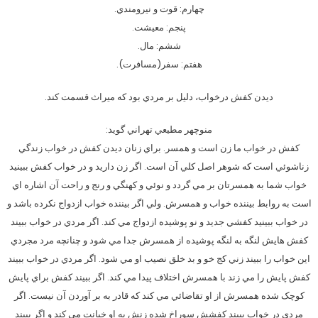
چهارم: قوت و نيرومندي.
پنجم: معيشت.
ششم: مال.
هفتم: سفر(مسافرت).
ديدن كفش درخواب، دليل بر مردي بود كه ميراث قسمت كند.
منوچهر مطيعي تهراني گويد:
کفش در خواب ما زن است و همسر. براي زنان ديدن کفش در خواب زندگي
زناشوئي است که شوهر اصل کلي آن است. اگر زن داريد و در خواب کفش ببينيد
خواب شما به همسرتان بر مي گردد و نوئي و کهنگي و رنج و راحت آن اشاره اي
است به روابط بيننده خواب و همسرش. ولي اگر بيننده خواب ازدواج نکرده باشد و
در خواب ببينيد کفشي جديد و نو پوشيده ازدواج مي کند. اگر مردي در خواب ببيند
کفش هايش لنگه به لنگه پوشيده از همسرش جدا مي شود و چنانچه مرد مجردي
اين خواب را ببيند زني کج خو و بد خلق نصيب او مي شود. اگر مردي در خواب ببيند
کفش پايش را مي زند با همسرش اختلاف پيدا مي کند. اگر ببيند کفش براي پايش
کوچک شده همسرش از او تقاضائي مي کند که قادر به بر آوردن آن نيست. اگر
مردي در خواب ببيند کفشش سوراخ شده زنش به او خيانت مي کند و اگر ببيند