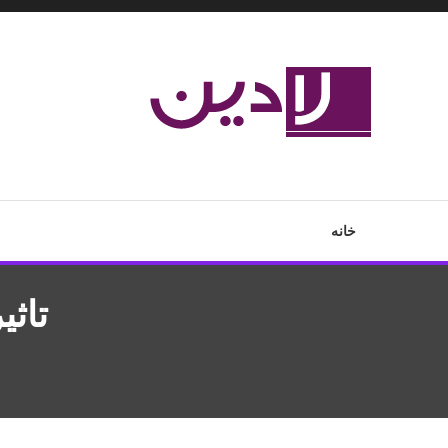
Ski
T
Conten
مدل لباس،اس ام اس جدید،مسائل زناشویی،پزشکی،مد،دکوراسیون،آ
لادین
خانه
تاث