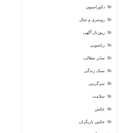
دکوراسیون
روسری و شال
رپورتاژ آگهی
زناشویی
سایر مطالب
سبک زندگی
سرگرمی
سلامت
عکس
عکس بازیگران