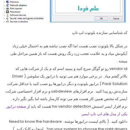
کد شناسایی سازنده بلوتوث لپ تاپ
در شکل بالا بلوتوث نصب هست اما اگه نصب نباشه هم به احتمال خیلی زیاد
آیکونش میاد و یه علامت تعجب زرد رنگ روش هست که باز همین مراحل طی
میشه .
vendor id رو تو گوگل سرچ کنید و ببینید اسم کد.م یک از شرکت هایی که
بالاتر گفتم میاد . در برخی موارد هم می تونید با درایور پک سلوشن ( Driver
Pack Solution ) درایور بلوتوث و دیگر درایورها رو نصب کنید یا حداقل شرکت
سازندش رو پیدا کنید . نرم افزارهای usbdeview و نرم افزار اختصاصی شرکت
ایسر که مختص همین کار هست هم می تونه کارساز باشه اما بگیر نگیر داره .
نرم افزار ایسر اسمش hw vendor detection هست که باید از
صفحه درایور
یکی از مدل های لپ تاپ ایسر
دانلود کنید . ( بالای لیست درایورها نوشته : Need to know the hardware
on your system to choose the right drivers? . اونجا رو کلیک کنید .)