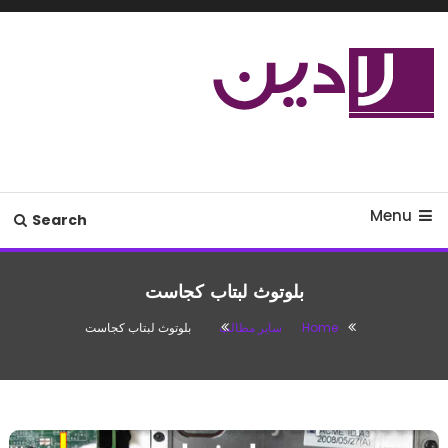
Ski
T
Conten
مدل لباس،اس ام اس جدید،مسائل
لادین
زناشویی،پزشکی،مد،دکوراسیون،آشپزی،مطالب تفریحی
Menu
Search
بلوتوث لبتاب کجاست
Home
سایر مطالب
بلوتوث لبتاب کجاست