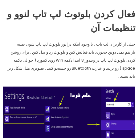
فعال کردن بلوتوث لپ تاپ لنوو و
تنظیمات آن
خیلی از کاربران لپ تاپ ، با وجود اینکه درایور بلوتوث لپ تاپ شون نصبه
باز هم نمی دونن چجوری باید فعالش کنن و بلوتوث رد و بدل کنن . برای روشن
کردن بلوتوث لپ تاپ در ویندوز 8 ابتدا دکمه Win روی کیبورد ( حوالی دکمه
space ) رو بزنید و عبارت Bluetooth رو جستجو کنید . تصویری مثل شکل زیر
باید ببینید .