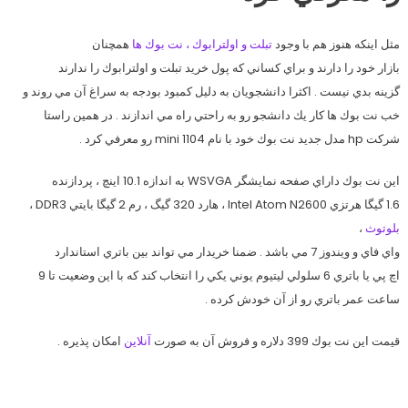
مثل اينكه هنوز هم با وجود
تبلت و اولترابوك ، نت بوك ها
همچنان
بازار خود را دارند و براي كساني كه پول خريد تبلت و اولترابوك را ندارند
گزينه بدي نيست . اكثرا دانشجويان به دليل كمبود بودجه به سراغ آن مي روند و
خب نت بوك ها كار يك دانشجو رو به راحتي راه مي اندازند . در همين راستا
شركت hp مدل جديد نت بوك خود با نام mini 1104 رو معرفي كرد .
اين نت بوك داراي صفحه نمايشگر WSVGA به اندازه 10.1 اينچ ، پردازنده
1.6 گيگا هرتزي Intel Atom N2600 ، هارد 320 گيگ ، رم 2 گيگا بايتي DDR3 ،
بلوتوث
،
واي فاي و ويندوز 7 مي باشد . ضمنا خريدار مي تواند بين باتري استاندارد
اچ پي يا باتري 6 سلولي ليتيوم يوني يكي را انتخاب كند كه با اين وضعيت تا 9
ساعت عمر باتري رو از آن خودش كرده .
قيمت اين نت بوك 399 دلاره و فروش آن به صورت
آنلاين
امكان پذيره .