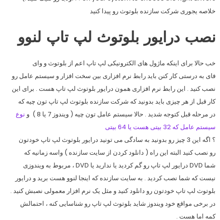
خلاصه یجوری شرکت سازنده بلوتوث رو پیدا کنید
نصب درایور بلوتوث لپ تاپ لنوو
خب حالا برای اینکه ماژول های الکترونیکی لپ تاپ اعم از بلوتوث و وای
فای به درستی کار کنن باید رابط نرم افزاری بین سخت افزار و سیستم عامل رو
نصب کنید . این رابط نرم افزاری همون درایور بلوتوث لپ تاپ هست . برای این
کار قبل از هر چیزی باید بدونید که شرکت سازنده بلوتوث لپ تاپ تون چیه که
در مرحله قبل کتوجه شدید . حالا سیستم عامل تون چیه ( ویندوز 7 یا 8 ) و
نوع
سیستم عامل که 32 بیتی هست یا 64 بیتی
؟ اگه این 3 چیز رو بدونید به سادگی می تونید درایور بلوتوث لپ تاپ خودتون
رو نصب کنید البته این راه ( دانلود کردن از سایت سازنده ) واسه زمانیه که
شما DVD درایور لپ تاپ رو گم کردید یا ندارید یا DVD ، مربوط به ویندوزی
نیست که شما نصب کردید . به سایت سازنده که اینجا لنوو هست برید و درایور
بلوتوث لپ تاپ خودتون رو دانلود کنید و مثل یک نرم افزار معمولی نصبش کنید .
در برخی مواقع خود ویندوز شاید بلوتوث لپ تاپ رو شناسایی کنه ، احتمالش
کمه اما هست .