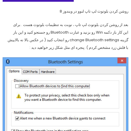
روشن کردن بلوتوث لپ تاپ لنوو در ویندوز 8
بعد از روشن کردن بلوتوث لپ تاپ ، نوبت به تنظیمات بلوتوث هست . برای
این کار باز دکمه Win رو بزنید و عبارت Bluetooth رو جستجو کنید و این بار
گزینه change Bluetooth settings رو انتخاب کنید ( در عکس بالا نه بالاییش
با فلش زرد مشخص کردم ). پنجره ای مثل شکل زیر خواهید دید :