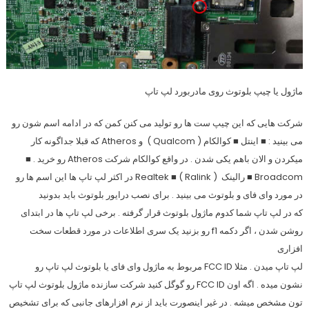
ماژول یا چیپ بلوتوث روی مادربورد لپ تاپ
شرکت هایی که این چیپ ست ها رو تولید می کنن کمن که در ادامه اسم شون رو
می بینید : ■ اینتل ■ کوالکام ( Qualcom ) و Atheros که قبلا جداگونه کار
میکردن و الان باهم یکی شدن . در واقع کوالکام شرکت Atheros رو خرید . ■
Broadcom ■ رالینک ( Ralink ) ■ Realtek در اکثر لپ تاپ ها این اسم ها رو
در مورد وای فای و بلوتوث می بینید . برای نصب درایور بلوتوث باید بدونید
که در لپ تاپ شما کدوم ماژول بلوتوث قرار گرفته . برخی لپ تاپ ها در ابتدای
روشن شدن ، اگر دکمه f1 رو بزنید یک سری اطلاعات در مورد قطعات سخت
افزاری
لپ تاپ میدن . مثلا FCC ID مربوط به ماژول وای فای یا بلوتوث لپ تاپ رو
نشون میده . اگه اون FCC ID رو گوگل کنید شرکت سازنده ماژول بلوتوث لپ تاپ
تون مشخص میشه . در غیر اینصورت باید از نرم افزارهای جانبی که برای تشخیص