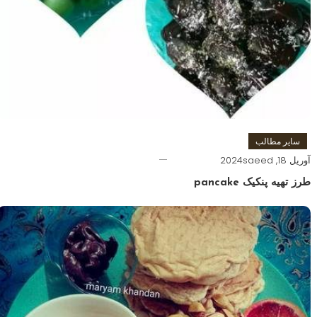
سایر مطالب
آوریل 18, 2024
saeed
طرز تهیه پنکیک pancake