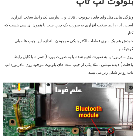
بلوتوث لپ تاپ
ویژگی هایی مثل وای فای ، بلوتوث ، USB و … نیازمند یک رابط سخت افزاری
است . این رابط سخت افزاری به صورت یک چیپ ست یا همون آی سی هست که
کنار
خودش هم یک سری قطعات الکترونیکی موجودن . اندازه این چیپ ها خیلی
کوچیکه و
روی مادربورد یا به صورت لحیم شده یا به صورت بورد ( همراه با کابل رابط
یا فلت ) دیده میشن . مثلا یکی از چیپ ست های بلوتوث موجود روی مادربورد لپ
تاپ رو در شکل زیر می بینید :