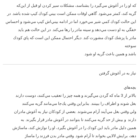
كه او را در آغوش مي‌گيرد را بشناسد، مشكلات سير كردن او قبل از اين‌كه
گريه كند، كمتر مي‌شود. گاهي اوقات ممكن است بيني كودك كيپ شده باشد. در
اين حالت كودك كمي شير مي‌خورد اما در ادامه بيني‌اش كيپ مي‌شود و احساس
خفگي به او دست مي‌دهد و سينه مادر را رها مي‌كند. در اين حالت هم بايد
مادر با پزشك كودك مشورت كند. ديگر احتمال ممكن اين است كه پاي كودك
سوخته
باشد و همين باعث گريه او شود.
نياز به در آغوش گرفتن
بچه‌هاي
بالاتر از 3 ماه كه گردن مي‌گيرند و همه چيز را تعقيب مي‌كنند، دوست دارند
بغل شوند و اطراف را ببينند. بنابراين وقتي يك‌جا مي‌مانند گريه مي‌كنند
ولي وقتي بغل مي‌آيند آرام مي‌شوند. بعضي از كودكان نياز به آغوش مادران
دارند و بيش از حد گريه مي‌كنند تا بتوانند در آغوش مادر قرار بگيرند. به
همين دليل مادر بايد اين كودك را در آغوش بگيرد، او را نوازش كند، ماساژش
دهد، برايش لالايي بخواند تا آرام شود. وقتي مادر بدن فرزند را ماساژ