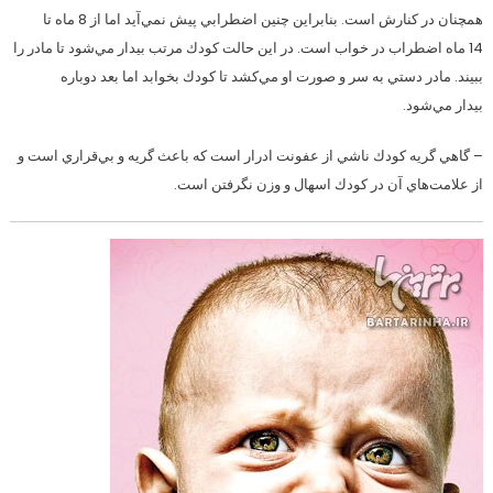
همچنان در كنارش است. بنابراين چنين اضطرابي پيش نمي‌آيد اما از 8 ماه تا
14 ماه اضطراب در خواب است. در اين حالت كودك مرتب بيدار مي‌شود تا مادر را
ببيند. مادر دستي به سر و صورت او مي‌كشد تا كودك بخوابد اما بعد دوباره
بيدار مي‌شود.
– گاهي گريه كودك ناشي از عفونت ادرار است كه باعث گريه و بي‌قراري است و
از علامت‌هاي آن در كودك اسهال و وزن نگرفتن است.