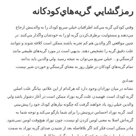
رمزگشايي گريه‌هاي‌كودكانه
وقتي كودكي گريه مي‌كند اطرافيان خيلي سريع كودك را به والدينش ارجاع
مي‌دهند و مسئوليت برطرف‌كردن گريه او را به خودشان واگذار مي‌كنند. در
چنين مواقعي اگر والدين هم كم تجربه باشند ممكن است كلافه شوند و نتوانند
علت دقيق گريه را تشخيص دهند. بديهي است در مورد گريه‌هاي طبيعي مانند
گرسنگي و … خيلي سريع مي‌توان به نتيجه رسيد. ولي والدين بايد بدانند
تمام گريه‌هاي كودكان در طول روز به معناي گرسنگي و خوردن شير نيست.
تعدادي
نشانه در ميان نوزادان وجود دارد كه هركدام از اين علائم، بيانگر علت اصلي
گريه كودك است. فهميدن علت گريه نوزاد ممكن است در آغاز دشوار باشد ولي
والدين خيلي زود ياد خواهند گرفت كه چگونه نياز‌هاي كودك خود را پيش‌بيني
كنند. گریه نوزاد احساس درونیش را برای شما بازگو می‌كند و توجه شما به
گریه‌اش اصلا به معنی لوس كردن او نیست، چون نوزاد هیچ‌وقت لوس نمی‌شود.
مادر ممكن است فكر كند اگر بلا‌فاصله بعد از شنیدن صدای گریه نوزاد به سمت
او برود، او را بد عادت خواهد كرد ولی این نگرانی‌ها كاملا بی‌مورد است و