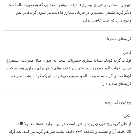
هيپوتن است و در جريان بيماري‌ها ديده مي‌شود. صدايي كه به صورت ناله است
ديگر گريه طبيعي نيست و در جريان بيماري‌ها ديده مي‌شود. گريه‌هايي هم
وجود دارد كه علت خاصي ندارد.
گريه‌هاي خطرناك
گاهي
اوقات گريه كودك نشانه بيماري خطرناك است. به عنوان مثال مننژيت، استفراغ
كردن، خواب آلود بودن و شير نخوردن علامت‌هاي خطر براي بيماري هستند كه در
آن‌ها صداي گريه به صورت ناله و ضعيف مي‌شود يا اين‌كه كودك پشت سر هم
گريه‌هاي شديد دارد.
پيچ‌خوردگي روده
يكي
از علل گريه پيچ خوردن روده يا فتق است. در اين موارد بچه‌ها معمولا 15 تا
20 دقيقه آرام هستند و يكدفعه 4-3 دقيقه پشت سر هم گريه مي‌كنند، بعد آرام