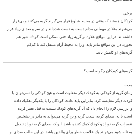
برخي
كودكان هستند كه وقتي در محيط شلوغ قرار مي‌گيرند گريه مي‌كنند و بي‌قرار
مي‌شوند مثلا در مهماني مدام دست به دست شده‌اند و در سر و صداي زياد قرار
داشته‌اند. در اين مواقع علاوه بر گريه زياد حتي ممكن است كودك شير هم
نخورد. در اين مواقع مادر بايد او را به محيط آرام منتقل كند تا كم‌كم
گريه‌هاي او كاهش يابد.
گريه‌هاي كودكان چگونه است؟
مدت
زمان گريه از كودكي به كودك ديگر متفاوت است و هيچ كودكي را نمي‌توان با
كودك ديگر مقايسه كرد. بنابراين بايد عادت كودكان را با يكديگر تفكيك داده
و بررسي لازم را انجام داد كه آيا گريه‌هاي كودك نسبت به قبل تغيير كرده
است يا نه. صداي گريه، شدت گريه و تن گريه مي‌تواند به مادر در تشخيص
تغييرات گريه نوزاد و كودك كمك كننده باشد. اين‌كه صداي گريه نوزاد تبديل
به ناله شود مي‌تواند يك علامت خطر براي والدين باشد. در اين حالت صداي او