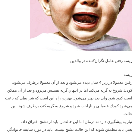
ريسه رفتن عامل نگران‌كننده در والدين
ريسه
رفتن معمولا در زير 4 سال ديده مي‌شود و بعد از آن معمولا برطرف مي‌شود.
كودك شروع به گريه مي‌كند اما در انتهاي گريه نفسش مي‌رود و بعد از آن ممكن
است كبود شود ولي بعد بهتر مي‌شود. بهترين راه اين است كه شرايطي كه باعث
مي‌شود كودك عصباني و ناراحت شود و شروع به گريه كند، برطرف شود. اين
حالت
نياز به پيشگيري دارد نه درمان اما اين حالت را بايد از تشنج افتراق داد،
يعني بايد مطمئن شويد كه اين حالت تشنج نيست. بايد در مورد سابقه خانوادگي