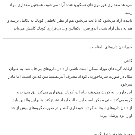
مي‌دهد مقداري هورمون‌هاي تسكين‌دهنده آزاد مي‌شود، همچنين مقداري مواد
رشد
يابنده آزاد مي‌شود كه باعث مي‌شود هم از نظر عاطفي كودك به تكامل برسد و
هم به دليل آزاد شدن آندورفين، آنكفالين و … بي‌قراري كودك كاهش مي‌يابد.
خوراندن داروهاي نامناسب
گاهي
اوقات گريه‌هاي نوزاد ممكن است ناشي از دادن داروهاي بي‌جا باشد. به عنوان
مثال در صورت سرماخوردن كودك مصرف آنتي‌هيستامين قدغن است، اما مادر
سرخود
اين دارو را به كودك مي‌دهد، بنابراين كودك بي‌قراري مي‌كند، نق مي‌زند و
گريه مي‌كند. حتي ممكن است اين حالت ايجاد تشنج كند. بنابراين والدين بايد
از دادن داروهاي نابجا به كودك خودداري كنند و در صورت گريه‌هاي بيش از حد
او را نزد پزشك ببرند.
محيط شلوغ، عامل گريه