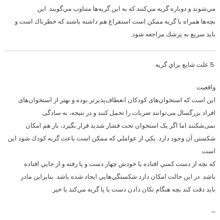
مي‌شوند و دوباره گريه مي‌كنند كه به اين گريه‌ها متناوب مي‌گويند. اين
بچه‌ها همراه با گريه ممكن است استفراغ هم داشته باشند كه خطرناك است و
بايد سريع به پزشك مراجعه شود.
5 علت شايع براي گريه
واقعيت
اين است كه استخوان‌های کودکان انعطاف‌پذیرتر بوده و بهتر از استخوان‌های
افراد بزرگسال می‌توانند ضربات را تحمل کنند و در نتیجه، به سادگی
نمی‌شکنند اما اگر یک استخوان تحت فشار شدید قرار بگیرد، باز هم امکان
شکستن آن وجود دارد. يكي از عواملي كه ممكن است باعث گريه كودك شود اين
است
كه بچه از دست كسي افتاده يا خودش چهار دست و پا رفته و از جايي افتاده
باشد. در اين حالت امكان دارد شكستگي‌هايي ايجاد شده باشد. بنابراين مادر
بايد دقت كند بچه هنگام تكان دادن دست يا پا گريه مي‌كند يا خير.
–