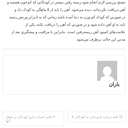
تشنج بررسي لازم انجام شود.ريسه رفتن بيشتر در كودكاني كه كم‌خون هستند و
آهن دريافت نكرده‌اند، ديده مي‌شود. آهن را بايد از 6 ماهگي به كودك داد و
در صورتي كه كودك كم وزن به دنيا آمده باشد زماني كه به 2برابر وزنش رسيد
بايد به او آهن داده شود و در صورتي كه آهن را دريافت نكنند يكي از
علامت‌هاي كمبود آهن ريسه‌رفتن است. بنابراين با مراقبت و پيشگيري بعد از
مدتي اين حالت برطرف مي‌شود.
باران
راهبری
13 نکته درباره دارو دادن به کودکان
تاثیر اسباب بازی کودکان بر شغل
آنها