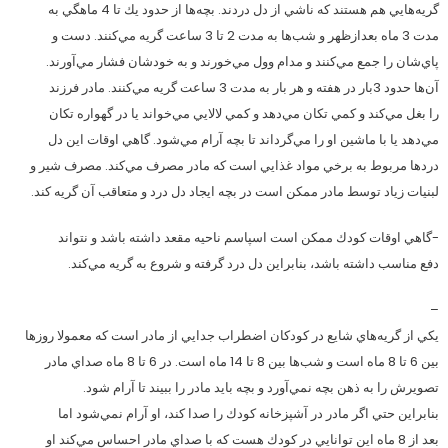
گريه‌هايي هم هستند كه ناشي از دل دردند. بچه‌ها از حدود يك تا 4 ماهگي به
مدت 3 ماه بعدازظهر و شب‌ها به مدت 2 تا 3 ساعت گريه مي‌كنند. دست و
پاي‌شان را جمع مي‌كنند و مدام وول مي‌خورند و به خودشان فشار مي‌آورند.
آن‌ها حدود 3بار در هفته و هر بار به مدت 3 ساعت گريه مي‌كنند. مادر فرزند
را بغل مي‌كند و كمي تكان مي‌دهد و كمي لالايي مي‌خواند يا در گهواره تكان
مي‌دهد يا با ماشين او را مي‌گرداند تا بچه آرام مي‌شود. گاهي اوقات اين دل
دردها مربوط به برخي مواد غذايي است كه مادر مصرف مي‌كند. مصرف شير و
لبنيات زياد توسط مادر ممكن است در بچه ايجاد دل درد و متعاقب آن گريه كند.
-گاهي اوقات كودك ممكن است اسپاسم ناحيه مقعد داشته باشد و نتواند
دفع مناسب داشته باشد، بنابراين دل درد گرفته و شروع به گريه مي‌كند.
–
يكي از گريه‌هاي شايع در كودكان اضطراب جدايي از مادر است كه معمولا روزها
بين 6 تا 8 ماه است و شب‌ها بين 8 تا 14 ماه است. در 6 تا 8 ماه صداي مادر
تصويرش را به ذهن بچه نمي‌آورد و بچه بايد مادر را ببيند تا آرام شود.
بنابراين حتي اگر مادر در آشپزخانه كودك را صدا كند، او آرام نمي‌شود اما
بعد از 8 ماه اين توانايي در كودك هست كه با صداي مادر احساس مي‌كند او