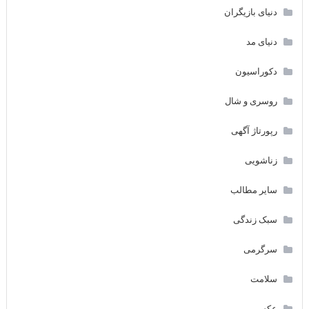
دنیای بازیگران
دنیای مد
دکوراسیون
روسری و شال
رپورتاژ آگهی
زناشویی
سایر مطالب
سبک زندگی
سرگرمی
سلامت
عکس