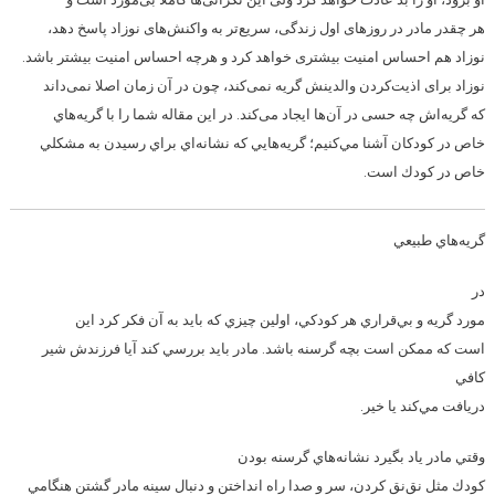
هر چقدر مادر در روزهای اول زندگی، سریع‌تر به واكنش‌‌های نوزاد پاسخ دهد،
نوزاد هم احساس امنیت بیشتری خواهد كرد و هر‌چه احساس امنیت بیشتر باشد.
نوزاد برای اذیت‌كردن والدینش گریه نمی‌كند، چون در آن زمان اصلا نمی‌داند
كه گریه‌اش چه حسی در آن‌ها ایجاد می‌كند. در اين مقاله شما را با گريه‌هاي
خاص در كودكان آشنا مي‌كنيم؛ گريه‌هايي كه نشانه‌اي براي رسيدن به مشكلي
خاص در كودك است.
گريه‌هاي طبيعي
در
مورد گريه‌ و بي‌قراري هر كودكي، اولين چيزي كه بايد به آن فكر كرد اين
است كه ممكن است بچه گرسنه باشد. مادر بايد بررسي كند آيا فرزندش شير
كافي
دريافت مي‌كند يا خير.
وقتي مادر ياد بگيرد نشانه‌هاي گرسنه بودن
كودك مثل نق‌نق كردن، سر و صدا راه انداختن و دنبال سينه مادر گشتن هنگامي