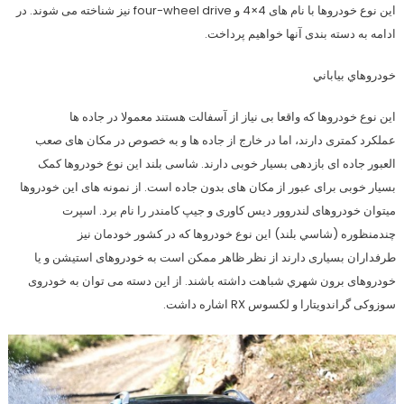
این نوع خودروها با نام های 4×4 و four-wheel drive نیز شناخته می شوند. در
ادامه به دسته بندی آنها خواهیم پرداخت.
خودروهاي بياباني
این نوع خودروها که واقعا بی نیاز از آسفالت هستند معمولا در جاده ها
عملکرد کمتری دارند، اما در خارج از جاده ها و به خصوص در مکان های صعب
العبور جاده ای بازدهی بسیار خوبی دارند. شاسی بلند این نوع خودروها کمک
بسیار خوبی برای عبور از مکان های بدون جاده است. از نمونه های این خودروها
میتوان خودروهای لندروور دیس کاوری و جیپ کامندر را نام برد. اسپرت
چندمنظوره (شاسي بلند) این نوع خودروها که در کشور خودمان نیز
طرفداران بسیاری دارند از نظر ظاهر ممکن است به خودروهای استیشن و یا
خودروهای برون شهري شباهت داشته باشند. از این دسته می توان به خودروی
سوزوکی گراندویتارا و لکسوس RX اشاره داشت.