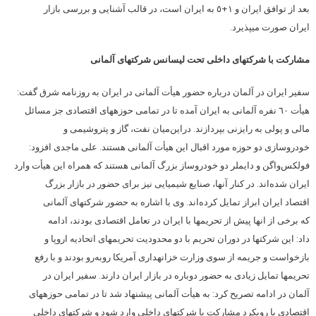
بعد از توافق ایران و ١+٥ به ایران است، در قالب آشنایی و بررسی بازار
ایران صورت می‏پذیرد.
مشارکت با شرکت‏های داخلی تحت لیسانس شرکت‏های آلمانی
سفیر ایران در آلمان درباره حضور هیأت آلمانی در ایران به روزنامه شرق گفت:
هیأت ٦٠ نفره آلمانی به ایران آمده تا در تمامی حوزه‏های اقتصادی جز مسائل
مالی و پولی به رایزنی بپردازند. دراین‌میان نفت، گاز و پتروشیمی و
خودروسازی دو حوزه مورد اقبال این هیأت آلمانی هستند. علی ماجدی افزود:
فولکس‌واگن و دایملر دو خودروساز بزرگ آلمانی هستند که همراه این هیأت وارد
ایران شده‌اند. در کنار آنها، صنایع شیمیایی نیز برای حضور در بازار بزرگ
اقتصاد ایران ابراز تمایل کرده‌اند. وی با اشاره به حضور شرکت‏های آلمانی
که برخی از انها پیش از تحریم‏ها با ایران در تعامل اقتصادی بودند، ادامه
داد: این شرکت‏ها در دوران تحریم با دو محدودیت تحریم‏های اتحادیه اروپا و
بازخواست و جریمه از سوی وزارت خزانه‏داری آمریکا روبه‌رو بود‏ند و با رفع
تحریم‏ها تمایل زیادی به حضور دوباره در بازار ایران دارند. سفیر ایران در
آلمان در ادامه تصریح کرد: به هیأت آلمانی پیشنهاد شد تا در تمامی حوزه‏های
اقتصادی با رویکرد مشارکت با شرکت‏های داخلی وارد شود و شرکت‏های داخلی