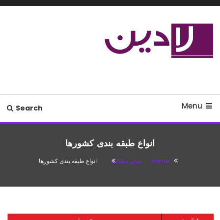
Ski
T
Conten
مدل لباس،اس ام اس جدید،مسائل
لادین
زناشویی،پزشکی،مد،دکوراسیون،آشپزی،مطالب تفریحی
Menu
Search
انواع طبقه بندی کشورها
Home
سایر مطالب
انواع طبقه بندی کشورها