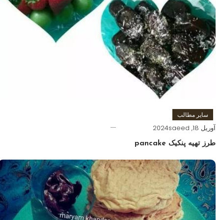
سایر مطالب
آوریل 18, 2024
saeed
طرز تهیه پنکیک pancake