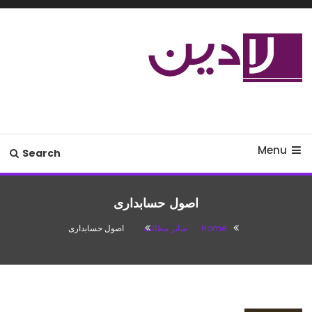
Ski
T
Conten
مدل لباس،اس ام اس جدید،مسائل
لادین
زناشویی،پزشکی،مد،دکوراسیون،آشپزی،مطالب تفریحی
Menu
Search
اصول حسابداری
Home
سایر مطالب
اصول حسابداری