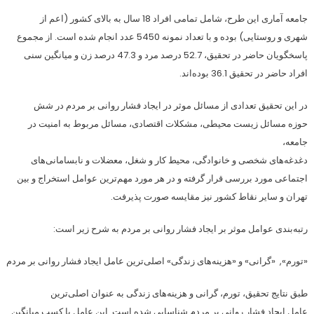
جامعه آماری این طرح، شامل تمامی افراد 18 سال به بالای کشور (اعم از
شهری و روستایی) بوده و با تعداد نمونه 5450 عدد انجام شده است. از مجموع
پاسخگویان حاضر در تحقیق، 52.7 درصد مرد و 47.3 درصد زن و میانگین سنی
افراد حاضر در تحقیق 36.1 بوده‌اند.
در این تحقیق تعدادی از مسائل موثر در ایجاد فشار روانی بر مردم در شش
حوزه مسائل زیست محیطی، مشکلات اقتصادی، مسائل مربوط به امنیت در
جامعه،
دغدغه‌های شخصی و خانوادگی، محیط کار و شغل، معضلات و نابسامانی‌های
اجتماعی مورد بررسی قرار گرفته و در هر مورد مهم‌ترین عوامل استخراج و بین
تهران و سایر نقاط کشور نیز مقایسه صورت پذیرفت.
رتبه‌بندی عوامل موثر بر ایجاد فشار روانی بر مردم به شرح زیر است:
«تورم», «گرانی» و «هزینه‌های زندگی» اصلی‌ترین عامل ایجاد فشار روانی بر مردم
طبق نتایج تحقیق، تورم، گرانی و هزینه‌های زندگی به عنوان اصلی‌ترین
عامل ایجاد فشار روانی بر مردم شناسایی شده است. این عامل با کسب میانگین