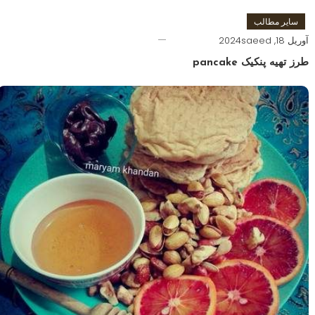
سایر مطالب
آوریل 18, 2024
saeed
طرز تهیه پنکیک pancake