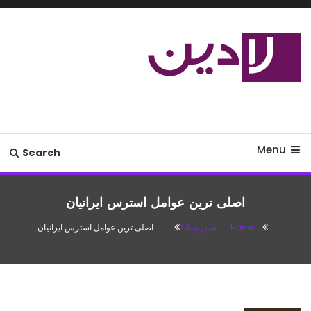
Ski
T
Conten
مدل لباس،اس ام اس جدید،مسائل
لادین
زناشویی،پزشکی،مد،دکوراسیون،آشپزی،مطالب تفریحی
Menu
Search
اصلی ترین عوامل استرس ایرانیان
Home
سایر مطالب
اصلی ترین عوامل استرس ایرانیان