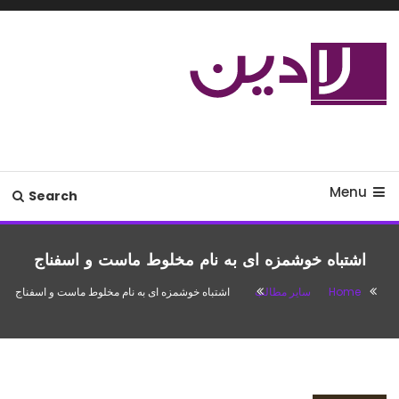
Ski
T
Conten
مدل لباس،اس ام اس جدید،مسائل
لادین
زناشویی،پزشکی،مد،دکوراسیون،آشپزی،مطالب تفریحی
Menu
Search
اشتباه خوشمزه ای به نام مخلوط ماست و اسفناج
Home
سایر مطالب
اشتباه خوشمزه ای به نام مخلوط ماست و اسفناج