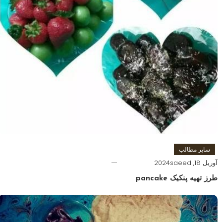
سایر مطالب
آوریل 18, 2024
saeed
طرز تهیه پنکیک pancake