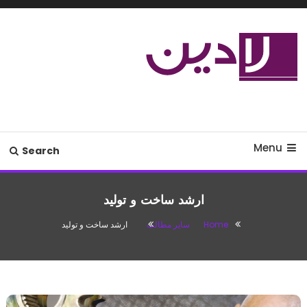
Ski
T
Conten
مدل لباس،اس ام اس جدید،مسائل
لادین
زناشویی،پزشکی،مد،دکوراسیون،آشپزی،مطالب تفریحی
Menu
Search
ارشد ساخت و تولید
Home
سایر مطالب
ارشد ساخت و تولید