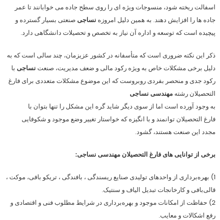
اسفالت ریخته شود، منسوجات ویژه ای را روی سطح جاده می خوابانند تا عمر
جاده ها را افزایش دهند. به همین دلیل امروزه
نساجی
صنعتی بسیار گسترده و
پیچیده است که توسعه و اداره آن نیاز به تخصص و تحصیلات دانشگاهی دارد.
ذکر این نکته ضروری است که متأسفانه در کشور عزیزمان، چند سالی است که به
دلیل برخی مشکلات خاص به ویژه رکود مالی و ضعف مدیریت، صنعت
نساجی
با
رکود جدی و منحصر بفردی روبروست که این موضوع مشکلات متعددی برای فارغ
التحصیلان رشته
مهندسی نساجی
به وجود آورده است اما از سوی دیگر شاید گره این مشکل را تنها بتوان با
فارغ التحصیلان توانمند و با انگیزه که خواستار تغییر وضع موجود و شکوفایی
مجدد این صنعت هستند، گشود.
برخی از توانایی های فارغ التحصیلان مهندسی نساجی:
1) بهره‌برداری از واحدهای تولیدی صنایع ریسندگی ، بافندگی ، تریکو بافی، موکت ،
قالی‌بافی و کارخانجات تبدیل الیاف و سنتیک.
2) حفاظت از امکانات موجود و بهره‌برداری در شرایط مطلوب فنی و اقتصادی و
رفع اشکالات و معایب.