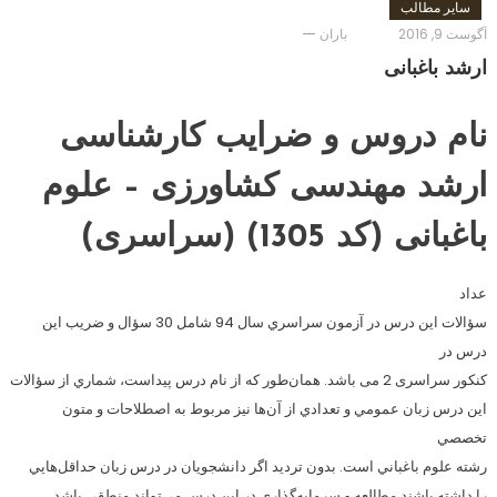
سایر مطالب
آگوست 9, 2016
باران
ارشد باغبانی
نام دروس و ضرایب کارشناسی
ارشد مهندسی کشاورزی – علوم
باغبانی (کد 1305) (سراسری)
عداد
سؤالات اين درس در آزمون سراسري سال 94 شامل 30 سؤال و ضریب این
درس در
کنکور سراسری 2 می باشد. همان‌طور كه از نام درس پيداست، شماري از سؤالات
اين درس زبان عمومي و تعدادي از آن‌ها نيز مربوط به اصطلاحات و متون
تخصصي
رشته علوم باغباني است. بدون ترديد اگر دانشجويان در درس زبان حداقل‌هايي
را داشته باشند مطالعه و سرمايه‌گذاري در اين درس مي‌تواند منطقي باشد.