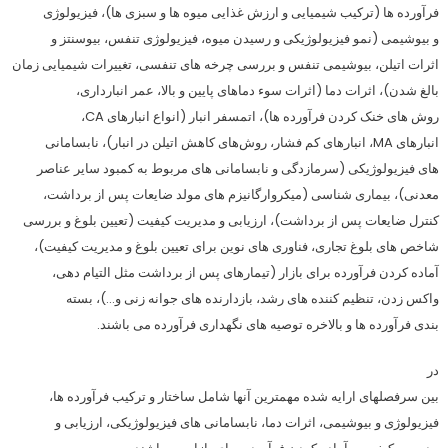
فرآورده­ ها (ترکیب شیمیایی و ارزش غذایی میوه­ ها و سبزی­ ها)، فیزیولوژی
و بیوشیمی (نمو فیزیولوژیکی و رسیدن میوه، فیزیولوژی تنفس، بیوسنتز و
اثرات اتیلن، بیوشیمی تنفس و بررسی چرخه­ های تنفسی، تغییرات شیمیایی زمان
بالغ شدن)، اثرات دما (اثرات سوء دماهای پایین و بالا، عمر انبارداری،
روش­ های خنک کردن فرآورده ­ها)، اتمسفر انبار (انواع انبارهای CA،
انبارهای MA، انبارهای کم فشار، روش‌های کاهش اتیلن در انبار)، نابسامانی­
های فیزیولوژیکی (سرمازدگی و نابسامانی­ های مربوط به کمبود سایر عناصر
معدنی)، بیماری­ شناسی (میکروارگانیزم­ های مولد ضایعات پس از برداشت،
کنترل ضایعات پس از برداشت)، ارزیابی و مدیریت کیفیت (تعیین بلوغ و بررسی
شاخص­ های بلوغ تجاری، فناوری­ های نوین برای تعیین بلوغ و مدیریت کیفیت)،
آماده کردن فرآورده برای بازار (تیمارهای پس از برداشت مثل التیام دهی،
واکس زدن، تنظیم کننده­ های رشد، بازدارنده­ های جوانه زنی و…)، بسته
بندی فرآورده­ ها و بالاخره توصیه­ های نگهداری فرآورده می­ باشند.
در
بین سرفصل­های ارايه شده مهمترین آنها شامل ساختار و ترکیب فرآورده­ ها،
فیزیولوژی و بیوشیمی، اثرات دما، نابسامانی­ های فیزیولوژیکی، ارزیابی و