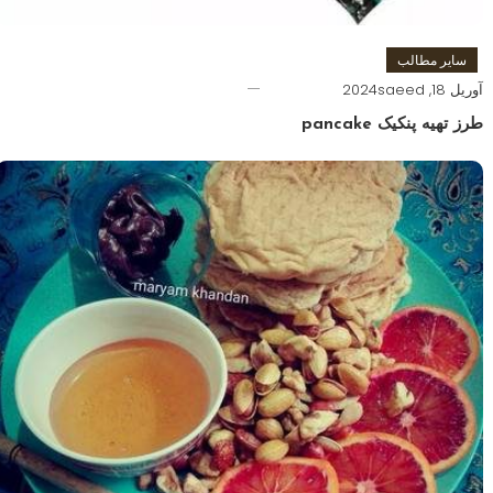
سایر مطالب
آوریل 18, 2024
saeed
طرز تهیه پنکیک pancake