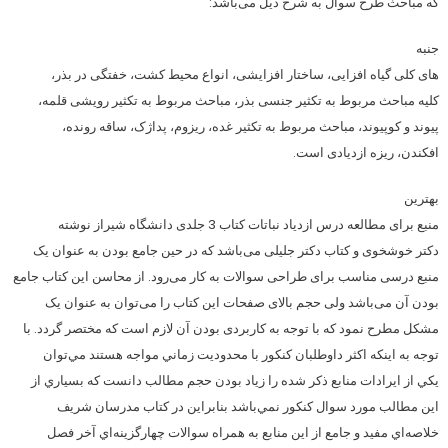
که مباحث طرح سوال به شرح ذیل می‌باشد:
جنبه­
های کلی گیاه­ افزایی، ساختار افزایشی، انواع محیط کشت، خفتگی در بذر،
کلیه مباحث مربوط به تکثیر جنسی بذر، مباحث مربوط به تکثیر رویشی قلمه،
پیوند و کوپیوند، مباحث مربوط به تکثیر غده، ریزوم، پداژک، ساقه رونده،
افکندن، ریزه ازدیادی است.
بهترین
منبع برای مطالعه درس ازدیاد نباتات کتاب 3 جلدی دانشگاه شیراز نوشته
دکتر خوشخوی و کتاب دکتر جلیلی می‌باشد که در حین جامع بودن به عنوان یک
منبع درسی مناسب برای طراحی سوالات به کار می‌رود. از محاسن این کتاب جامع
بودن آن می‌باشد ولی حجم بالای صفحات این کتاب را می‌توان به عنوان یک
مشکل مطرح نمود که با توجه به کاربردی بودن آن لازم است که مختصر گردد. با
توجه به اينكه اكثر داوطلبان كنكور با محدوديت زماني مواجه هستند مي‌توان
يكي از ايرادات منابع ذكر شده را زياد بودن حجم مطالب دانست كه بسياري از
اين مطالب مورد سوال كنكور نمي‌باشد بنابراين در كتاب مدرسان شريف
خلاصه‌اي مفيد و جامع از اين منابع به همراه سوالات چهارگزينه‌اي آخر فصل