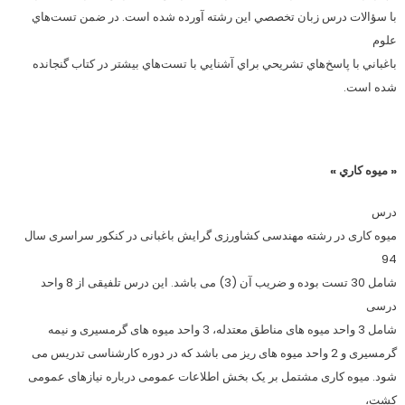
با سؤالات درس زبان تخصصي اين رشته آورده شده است. در ضمن تست‌هاي
علوم
باغباني با پاسخ‌هاي تشريحي براي آشنايي با تست‌هاي بيشتر در كتاب گنجانده
شده است.
« ميوه كاري »
درس
میوه­ کاری در رشته مهندسی کشاورزی گرایش باغبانی در کنکور سراسری سال
94
شامل 30 تست بوده و ضریب آن (3) می ­باشد. این درس تلفیقی از 8 واحد
درسی
شامل 3 واحد میوه­ های مناطق معتدله، 3 واحد میوه ­های گرمسیری و نیمه
گرمسیری و 2 واحد میوه ­های ریز می­ باشد که در دوره کارشناسی تدریس می­
شود. میوه کاری مشتمل بر یک بخش اطلاعات عمومی درباره نیازهای عمومی
کشت،