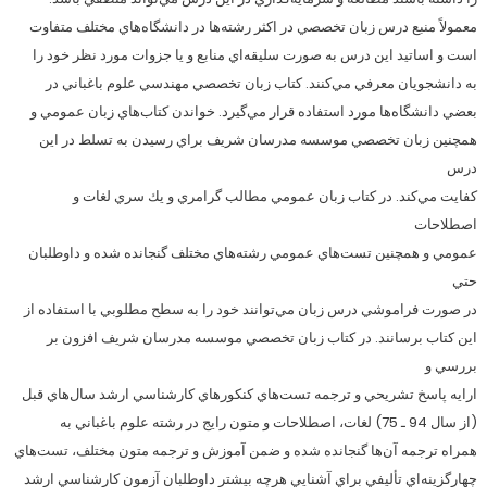
معمولاً منبع درس زبان تخصصي در اكثر رشته‌ها در دانشگاه‌هاي مختلف متفاوت
است و اساتيد اين درس به صورت سليقه‌اي منابع و يا جزوات مورد نظر خود را
به دانشجويان معرفي مي‌كنند. كتاب زبان تخصصي مهندسي علوم باغباني در
بعضي دانشگاه‌ها مورد استفاده قرار مي‌گيرد. خواندن كتاب‌هاي زبان عمومي و
همچنين زبان تخصصي موسسه مدرسان شريف براي رسيدن به تسلط در اين
درس
كفايت مي‌كند. در كتاب زبان عمومي مطالب گرامري و يك سري لغات و
اصطلاحات
عمومي و همچنين تست‌هاي عمومي رشته‌هاي مختلف گنجانده شده و داوطلبان
حتي
در صورت فراموشي درس زبان مي‌توانند خود را به سطح مطلوبي با استفاده از
اين كتاب برسانند. در كتاب زبان تخصصي موسسه مدرسان شريف افزون بر
بررسي و
ارايه پاسخ تشريحي و ترجمه تست‌هاي كنكورهاي كارشناسي ارشد سال‌هاي قبل
(از سال 94 ـ 75) لغات، اصطلاحات و متون رايج در رشته علوم باغباني به
همراه ترجمه آن‌ها گنجانده شده و ضمن آموزش و ترجمه متون مختلف، تست‌هاي
چهارگزينه‌اي تأليفي براي آشنايي هرچه بيشتر داوطلبان آزمون كارشناسي ارشد