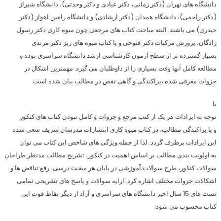
دانشگاه­ های تهران (دکتر زمانی، دکتر عبادی و دکتر وحدتی)، دانشگاه شیراز
(دکتر راحمی)، دانشگاه همدان (دکتر ارشادی) و دانشگاه رامین اهواز (دکتر
حیدری) می­ باشند. البته مباحث کتاب های مرجعی چون میوه کاری دکتر رسول
زادگان، پرورش مرکبات دکتر فتوحی و یا کتاب میوه ­های ریز دکتر مرندی
بسیار گسترده­ تر از سطح آزمون کارشناسی ارشد دانشگاه سراسری بوده و
مطالعه کامل آنها وقت بسیاری را از داوطلبان می­ گیرد. مهمترین اشکال در
جزوات معرفی شده ،پراکندگی و گاهی نقص در مطالب بیان شده است.
با
توجه به ایرادات هر یک از کتب مرجع و جزوات و کامل نبودن کتاب­ های کنکور
و یا پراکندگی مطالب، در کتاب میوه­ کاری انتشارات مدرسان شریف سعی شده
این ایرادات برطرف گردد. لذا از جمله ویژگی­ های شاخص این کتاب می­ توان
به اولویت بندی مطالب بر اساس اهمیت در کنکور، تشریح مطالب مدنظر طراحان
سوالات کنکور، طرح سوالات آموزشی در پایان هر مبحث درسی، رفع تناقض ­ها و
اشکالات جزوات مختلف اشاره کرد. ارایه سوالات و پاسخ­ های تشریحی تمامی
تست­ های 15 سال اخیر دانشگاه ­های سراسری و آزاد از دیگر نقاط قوت این
کتاب محسوب می­ شود.