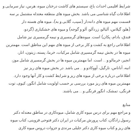
شرایط اقلیمی احداث باغ، سیستم­ های کاشت درختان میوه، هرس، نیاز سرمایی و
اطلاعات گیاه شناسی می­ باشد. بخش میوه­ های منطقه معتدله مشتمل بر سه
قسمت مهم میوه ­های دانه‌دار (سیب، گلابی و به)، میوه­ های هسته ­دار
(هلو، گیلاس، آلبالو، زردآلو، آلو و گوجه) و میوه­ های خشکباری (گردو،
فندق، بادام، پکان) است. میوه‌های گرمسیری و نیمه گرمسیری نیز شامل
اطلاعاتی راجع به کشت و کار برخی از میوه­ های مهم این مناطق است. مهمترین
میوه ­ها در بخش نیمه گرمسیری شامل مرکبات، خرما، پسته، زیتون، انار،
انجیر، خرمالو و … است. اما مهمترین میوه­ ها در بخش گرمسیری شامل موز،
انبه، آناناس، نارگیل، آووکادو و … می­ باشد. در بخش میوه­ های ریز نیز
اطلاعاتی درباره برخی از میوه­ های ریز و شرایط کشت و کار آنها وجود دارد.
مهمترین میوه­ های ریز مورد بررسی بر حسب اولویت شامل انگور، کیوی، توت
فرنگی، تمشک، انگور فرنگی و … می­ باشند.
منابع
و مراجع مهم برای درس میوه کاری شامل، میوه‌کاری در مناطق معتدله دکتر
رسول زادگان، کتاب پرورش مرکبات در ایران دکتر فتوحی قزوینی، کتاب میوه­
های ریز و کتاب میوه­ کاری دکتر جلیلی مرندی و جزوات دروس میوه کاری