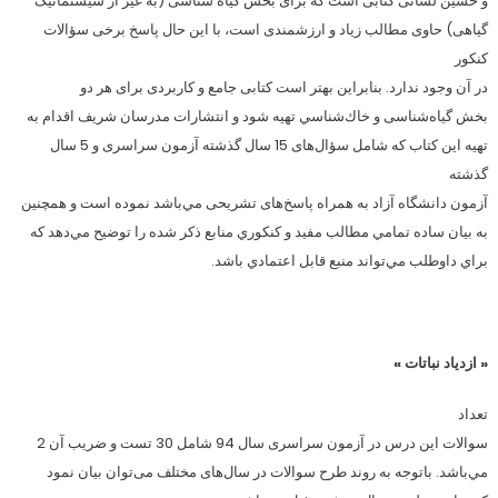
و حسین لسانی کتابی است که برای بخش گیاه شناسی (به غیر از سیستماتیک
گیاهی) حاوی مطالب زیاد و ارزشمندی است، با این حال پاسخ برخی سؤالات
کنکور
در آن وجود ندارد. بنابراین بهتر است کتابی جامع و کاربردی برای هر دو
بخش گیاه‌شناسی و خاك‌شناسي تهیه شود و انتشارات مدرسان شريف اقدام به
تهيه اين كتاب كه شامل سؤال‌های 15 سال گذشته آزمون سراسری و 5 سال
گذشته
آزمون دانشگاه آزاد به همراه پاسخ‌های تشریحی مي‌باشد نموده است و همچنين
به بيان ساده تمامي مطالب مفيد و كنكوري منابع ذكر شده را توضيح مي‌دهد كه
براي داوطلب مي‌تواند منبع قابل اعتمادي باشد.
« ازدياد نباتات »
تعداد
سوالات اين درس در آزمون سراسری سال 94 شامل 30 تست و ضريب آن 2
مي‌باشد. باتوجه به روند طرح سوالات در سال‌های مختلف می‌توان بیان نمود