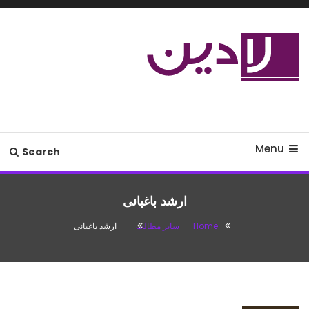
Ski
T
Conten
مدل لباس،اس ام اس جدید،مسائل
لادین
زناشویی،پزشکی،مد،دکوراسیون،آشپزی،مطالب تفریحی
Menu
Search
ارشد باغبانی
Home
سایر مطالب
ارشد باغبانی