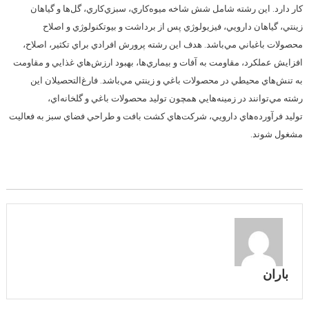
كار دارد. اين رشته شامل شش شاخه ميوه‌كاري، سبزي‌كاري، گل‌ها و گياهان
زينتي، گياهان دارويي، فيزيولوژي پس از برداشت و بيوتكنولوژي و اصلاح
محصولات باغباني مي‌باشد. هدف اين رشته پرورش افرادي براي تكثير، اصلاح،
افزايش عملكرد، مقاومت به آفات و بيماري‌ها، بهبود ارزش‌هاي غذايي و مقاومت
به تنش‌هاي محيطي در محصولات باغي و زينتي مي‌باشد. فارغ‌التحصيلان اين
رشته مي‌توانند در زمينه‌هايي همچون توليد محصولات باغي و گلخانه‌‌اي،
توليد فرآورده‌هاي دارويي، شركت‌هاي كشت بافت و طراحي فضاي سبز به فعاليت
مشغول شوند.
باران