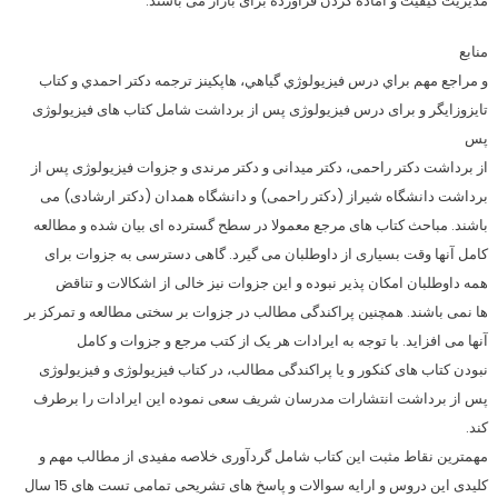
مدیریت کیفیت و آماده کردن فرآورده برای بازار می­ باشند.
منابع
و مراجع مهم براي درس فيزيولوژي گياهي، هاپكينز ترجمه دكتر احمدي و كتاب
تايزوزايگر و برای درس فیزیولوژی پس از برداشت شامل کتاب های فیزیولوژی
پس
از برداشت دکتر راحمی، دکتر میدانی و دکتر مرندی و جزوات فیزیولوژی پس از
برداشت دانشگاه شیراز (دکتر راحمی) و دانشگاه همدان (دکتر ارشادی) می­
باشند. مباحث کتاب های مرجع معمولا در سطح گسترده ­ای بیان شده و مطالعه
کامل آنها وقت بسیاری از داوطلبان می­ گیرد. گاهی دسترسی به جزوات برای
همه داوطلبان امکان پذیر نبوده و این جزوات نیز خالی از اشکالات و تناقض­
ها نمی­ باشند. همچنین پراکندگی مطالب در جزوات بر سختی مطالعه و تمرکز بر
آنها می­ افزاید. با توجه به ایرادات هر یک از کتب مرجع و جزوات و کامل
نبودن کتاب­ های کنکور و یا پراکندگی مطالب، در کتاب فیزیولوژی و فیزیولوژی
پس از برداشت انتشارات مدرسان شریف سعی نموده این ایرادات را برطرف
كند.
مهمترین نقاط مثبت این کتاب شامل گردآوری خلاصه مفیدی از مطالب مهم و
کلیدی این دروس و ارایه سوالات و پاسخ ­های تشریحی تمامی تست­ های 15 سال