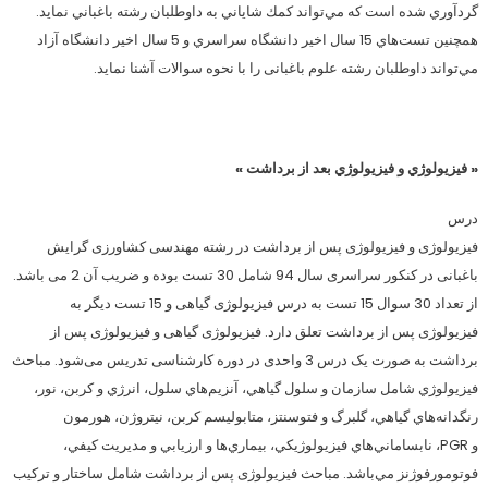
گردآوري شده است كه مي‌تواند كمك شاياني به داوطلبان رشته باغباني نمايد.
همچنين تست‌هاي 15 سال اخير دانشگاه سراسري و 5 سال اخير دانشگاه آزاد
مي‌تواند داوطلبان رشته علوم باغبانی را با نحوه سوالات آشنا نمايد.
« فيزيولوژي و فيزيولوژي بعد از برداشت »
درس
فیزیولوژی و فیزیولوژی پس از برداشت در رشته مهندسی کشاورزی گرایش
باغبانی در کنکور سراسری سال 94 شامل 30 تست بوده و ضریب آن 2 می­ باشد.
از تعداد 30 سوال 15 تست به درس فیزیولوژی گیاهی و 15 تست دیگر به
فیزیولوژی پس از برداشت تعلق دارد. فیزیولوژی گیاهی و فیزیولوژی پس از
برداشت به صورت یک درس 3 واحدی در دوره کارشناسی تدریس می‌شود. مباحث
فيزيولوژي شامل سازمان و سلول گياهي، آنزيم‌هاي سلول، انرژي و كربن، نور،
رنگدانه‌هاي گياهي،‌ گلبرگ و فتوسنتز،‌ متابوليسم كربن،‌ نيتروژن،‌ هورمون
و PGR، نابساماني‌هاي فيزيولوژيكي، بيماري‌ها و ارزيابي و مديريت كيفي،‌
فوتومورفوژنز مي‌باشد. مباحث فیزیولوژی پس از برداشت شامل ساختار و ترکیب