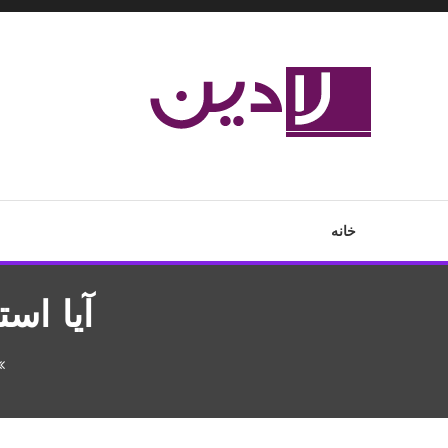
Ski
T
Conten
مدل لباس،اس ام اس جدید،مسائل زناشویی،پزشکی،مد،دکوراسیون،آ
لادین
خانه
آیا اس