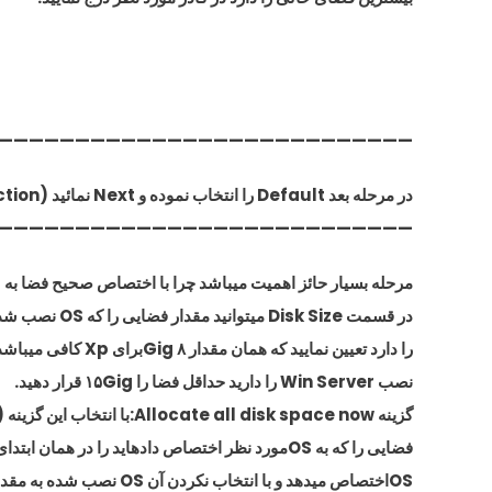
———————————————————————————–
در مرحله بعد Default را انتخاب نموده و Next نمائید (NetWork Connection
———————————————————————————
مرحله بسیار حائز اهمیت میباشد چرا با اختصاص صحیح فضا به OSمورد نظر در آینده دچار کمبود فضای کارکرد نخواهید شد.
در قسمت Disk Size میتوانید مقدار فضایی را که OS نصب شده اجازه اشغال آن
را دارد تعیین نمایید که همان مقدار ۸ Gigبرای Xp کافی میباشد ولی اگر قصد
نصب Win Server را دارید حداقل فضا را ۱۵Gig قرار دهید.
گزینه Allocate all disk space now:با انتخاب این گزینه (توصیه نمیشود)کل
فضایی را که به OSمورد نظر اختصاص دادهاید را در همان ابتدای کار به
OSاختصاص میدهد و با انتخاب نکردن آن OS نصب شده به مقداری که نیاز دارد