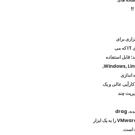
!!
ی
یریت چند
drag