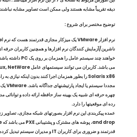
دیقه تقریباً مشابه هستند ولی ممکن است تصاویر مشابه نباشند 
توضیح مختصر برای شروع :
نرم افزار VMware یک میزکار مجازی قدرتمند هست که نرم افزاری برای
ناشرین/آزمایش کنندگان نرم افزارها و همچنین کاربران حرفه ای IT که م
خواهند چند سیستم عامل را همزمان بر روی یک PC داشته باشند؛ قابل استفاده
می باشد. کاربران می توانند سیستمهای عامل Windows, Linux, NetWare,
Solaris x86 را بطور همزمان اجرا کنند بدون اینکه نیازی به راه اندازی
مجددا سیستم یا ایجاد پارتیشنهای جداگانه باشد. VMware یک کارآیی عالی و یک
چهره حرفه ای شبیه یک بهینه ساز حافظه ارائه داده و توانائی مد
رده ای موقعیتها را دارد.
عمده پیکربندی این نرم افزار بصورتهای شبکه مجازی، تصاویر زنده، 
and drop، پوشه های مشترک و پشتیبانی PXE می باشد که VMware را به یک ابزار
قدرتمند و ضروری برای کاربران IT و مدیران سیستم تبدیل کرده است.