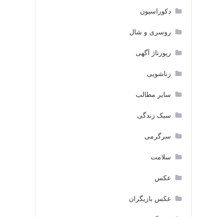
دکوراسیون
روسری و شال
رپورتاژ آگهی
زناشویی
سایر مطالب
سبک زندگی
سرگرمی
سلامت
عکس
عکس بازیگران