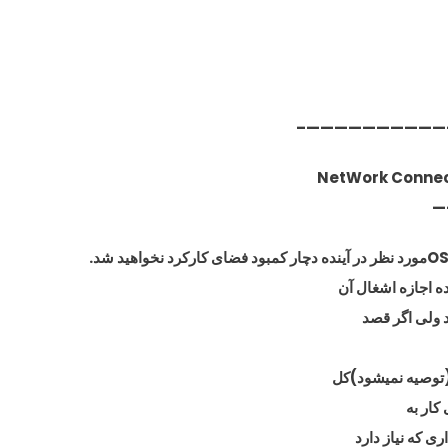
——————————
—