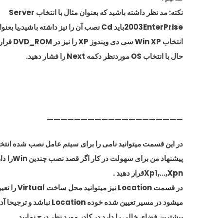
نکته: مد نظر داشته باشید که بعنوان مثال با انتخاب Server
2003EnterPriseباید Cd نصب آن را نیز داشته باشید,یا بعنوان مثال با
انتخاب Win XP سی دی ویندوز XP را نیز در DVD_ROM قرار دهید.
حال با انتخاب OS موردنظر دکمه Next را فشار دهید.
————————————————————
در این قسمت میتوانید نامی را برای سیتم عامل نصب شده انتخا
پیشنهاد من برای سهولت در کار اگر قصد نصب چندین Winرا دارید به ترتیب
Xp1,…,Xpnقرار دهید .
در قسمت Location نیز میتوانید محل ساخت Virtual را تعیین نمایید که توصیه
میشود در مسیر تعیین شده خوده Location نباشد و ترجیحا آدرس درایوی را که
بیشترین فضای خالی را دارد در کادر مورد نظر درج نمایید.