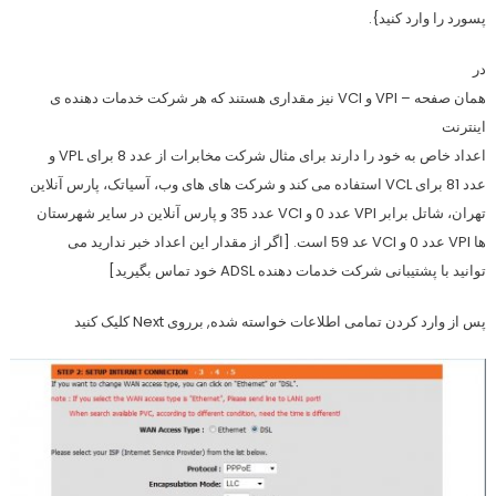
پسورد را وارد کنید}.
در
همان صفحه – VPI و VCI نیز مقداری هستند که هر شرکت خدمات دهنده ی
اینترنت
اعداد خاص به خود را دارند برای مثال شرکت مخابرات از عدد 8 برای VPL و
عدد 81 برای VCL استفاده می کند و شرکت های های وب، آسیاتک، پارس آنلاین
تهران، شاتل برابر VPI عدد 0 و VCI عدد 35 و پارس آنلاین در سایر شهرستان
ها VPI عدد 0 و VCI عد 59 است. [اگر از مقدار این اعداد خبر ندارید می
توانید با پشتیبانی شرکت خدمات دهنده ADSL خود تماس بگیرید]
پس از وارد کردن تمامی اطلاعات خواسته شده, برروی Next کلیک کنید