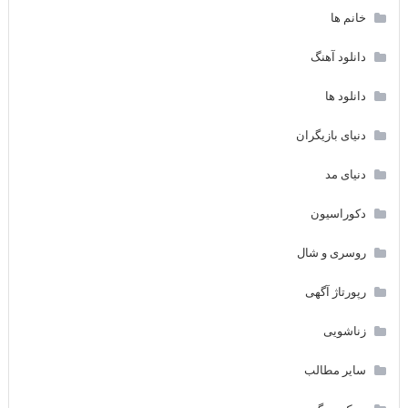
خانم ها
دانلود آهنگ
دانلود ها
دنیای بازیگران
دنیای مد
دکوراسیون
روسری و شال
رپورتاژ آگهی
زناشویی
سایر مطالب