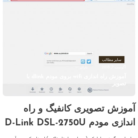
سایر مطالب
آگوست 7, 2016
باران
آموزش راه اندازی wifi بروی مودم dlink با
تصویر
آموزش تصویری کانفیگ و راه
اندازی مودم D-Link DSL-2750U