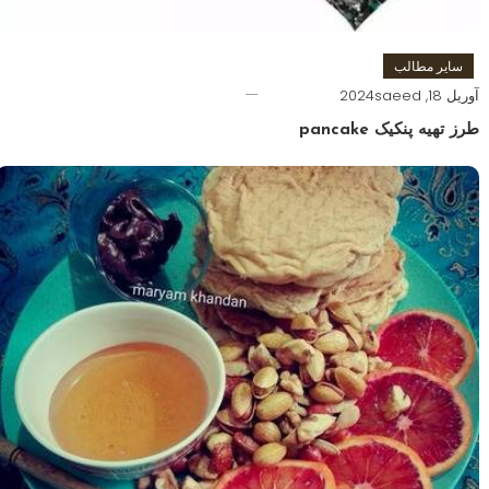
سایر مطالب
آوریل 18, 2024
saeed
طرز تهیه پنکیک pancake