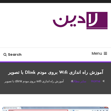
Ski
T
Conten
مدل لباس،اس ام اس جدید،مسائل
لادین
زناشویی،پزشکی،مد،دکوراسیون،آشپزی،مطالب تفریحی
Menu
Search
آموزش راه اندازی Wifi بروی مودم Dlink با تصویر
Home
سایر مطالب
آموزش راه اندازی wifi بروی مودم dlink با تصویر