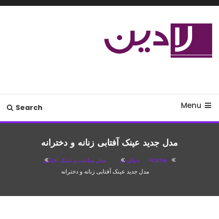
Ski
T
Conten
مدل لباس،اس ام اس جدید،مسائل
لادین
زناشویی،پزشکی،مد،دکوراسیون،آشپزی،مطالب تفریحی
Menu
Search
مدل جدید عینک آفتابی زنانه و دخترانه
Home
دنیای مد
مدل ساعت و عینک آفتابی
مدل جدید عینک آفتابی زنانه و دخترانه