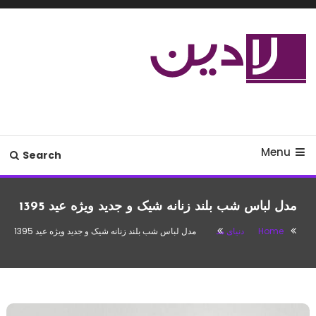
Ski
T
Conten
مدل لباس،اس ام اس جدید،مسائل
لادین
زناشویی،پزشکی،مد،دکوراسیون،آشپزی،مطالب تفریحی
Menu
Search
مدل لباس شب بلند زنانه شیک و جدید ویژه عید 1395
Home
دنیای مد
مدل لباس شب بلند زنانه شیک و جدید ویژه عید 1395