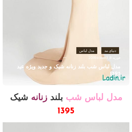
دنیای مد
مدل لباس
فوریه 8, 2016
saeed
مدل لباس شب بلند زنانه شیک و جدید ویژه عید
1395
مدل لباس شب
بلند
زنانه
شیک
1395