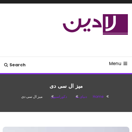
Ski
T
Conten
مدل لباس،اس ام اس جدید،مسائل
لادین
زناشویی،پزشکی،مد،دکوراسیون،آشپزی،مطالب تفریحی
Menu
Search
میز ال سی دی
Home
دنیای مد
دکوراسیون
میز ال سی دی