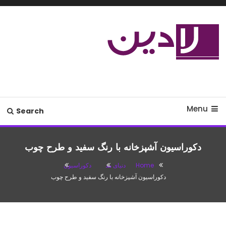
Ski
T
Conten
مدل لباس،اس ام اس جدید،مسائل
لادین
زناشویی،پزشکی،مد،دکوراسیون،آشپزی،مطالب تفریحی
Menu
Search
دکوراسیون آشپزخانه با رنگ سفید و طرح چوب
Home
دنیای مد
دکوراسیون
دکوراسیون آشپزخانه با رنگ سفید و طرح چوب