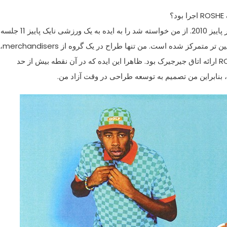
ROSHE
اجرا بود
؟
پاییز 2010.
از من خواسته شد
را به ایده
به یک
ورزشی
نایک
پاییز
11
جلسه
ین تر
متمرکز شده است.
من تنها
طراح
در یک گروه
از merchandisers
،
R
ارائه
اتاق
جیرجیرک
بود.
ظاهرا
این ایده
که در آن نقطه
بیش از حد
، بنابراین من
تصمیم به توسعه
طراحی
در وقت آزاد من
.