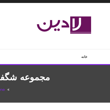
Ski
T
Conten
مدل لباس،اس ام اس جدید،مسائل زناشویی،پزشکی،مد،دکوراسیون،آ
لادین
خانه
مجموعه شگفت ا
me