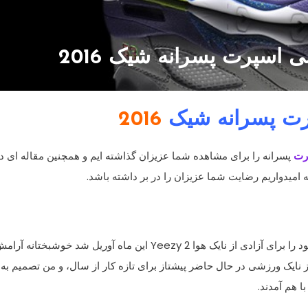
 اسپرت پسرانه شیک 2016
رت پسرانه
شیک
2016
رت
پسرانه را برای مشاهده شما عزیزان گذاشته ایم و همچنین مقاله ای د
میدواریم رضایت شما عزیزان را در بر داشته باشد.
د را برای
آزادی از
نایک هوا Yeezy
2
این ماه آوریل
شد
خوشبختانه
آرامش
ز نایک
ورزشی
در حال حاضر
پیشتاز
برای
تازه کار از سال
، و
من تصمیم به
با هم
آمدند.