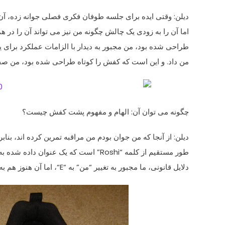
دیلن:
وقتی ایده
برای جلسه
طوفان فکری
فصلی
جوانه زده
، آن
اما
آن را به زودی
یک چالش
چگونه من
نیز
می تواند آن را
در هم
طراحی
شده بود، من
مجبور به
دیدار با الزامات
عملکرد برای
ی
من داد.
و
این است که
کفش
را
کوتاه
طراحی شده بود،
من
صف
چگونه می توان آن
:
الهام و
مفهوم پشت
کفش
چیست؟
دیلن:
از آنجا که من
جوان بودم من
مراقبه
تمرین کرده اند،
بناب
طور مستقیم از
کلمه “
Roshi” است که
یک عنوان
داده شده به
دلایل قانونی،
ما
مجبور به تغییر
“من”
به
“E
“، اما آن
هنوز هم به