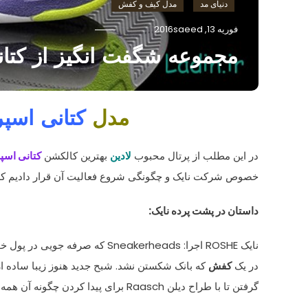
دنیای مد
مدل کیف و کفش
فوریه 13, 2016
saeed
مجموعه شگفت انگیز از کتانی
مدل
کتانی اسپ
در این مطلب از پرتال محبوب
لادین
بهترین کالکشن
کتانی اسپ
خصوص شرکت نایک و چگونگی شروع فعالیت آن قرار دادیم که ا
داستان در پشت
پرده
نایک:
نایک
ROSHE
اجرا:
Sneakerheads
که صرفه جویی در
پول خو
در
یک
کفش
که
بانک شکستن
نشد
.
شبح
جدید
هنوز زیبا ساده
ا
گرفتن
تا با
طراح
دیلن
Raasch
برای پیدا کردن چگونه
آن همه 