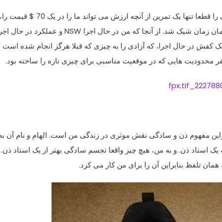
 را قطعا
تنها یک تمرین
از آنچه ارزش
می تواند ما را
در یک
70
$
قیمت
را،
ان زمان
شیک
شد.
از آنجا که من
در حال اجرا
NSW
و
عملکرد
در حال اجر
ک کفش
در حال اجرا،
که آزادی
را به چیزی
که قبلا هرگز
انجام شده است
ب
ر
محدودیت هایی که
در موقعیت مناسبی برای
چیزی تازه
را ساخته بود.
راین مفهوم
ذن
و سادگی
نقش موثری
در
زندگی من است.
الهام و
نام آن
به
یک استاد
ذن.
و به من
، هیچ چیز واقعا
تجسم
سادگی
بهتر از یک
استاد ذن
.
 همان
تلفظ
بنابراین آن را برای
من کار می کرد
.